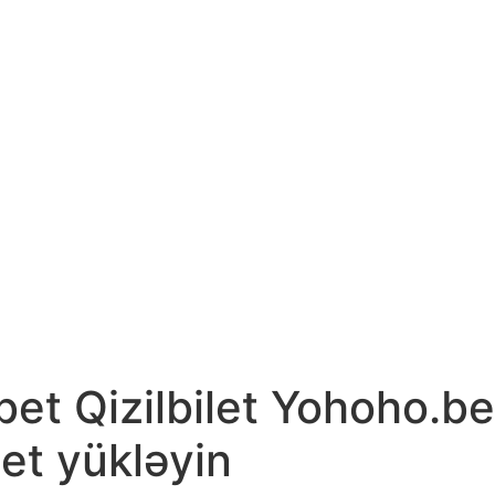
et Qizilbilet Yohoho.b
et yükləyin