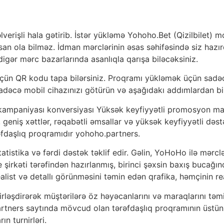
erişli hala gətirib. İstər yükləmə Yohoho.Bet (Qizilbilet) 
asan ola bilməz. İdman mərclərinin əsas səhifəsində siz hazı
igər mərc bazarlarında asanlıqla qarışa biləcəksiniz.
üçün QR kodu tapa bilərsiniz. Proqramı yükləmək üçün sadə
adəcə mobil cihazınızı götürün və aşağıdakı addımlardan bir
ampaniyası konversiyası Yüksək keyfiyyətli promosyon mater
 geniş xəttlər, rəqabətli əmsallar və yüksək keyfiyyətli də
rəfdaşlıq proqramıdır yohoho.partners.
statistika və fərdi dəstək təklif edir. Gəlin, YoHoHo ilə mər
şirkəti tərəfindən hazırlanmış, birinci şəxsin baxış bucağın
list və detallı görünməsini təmin edən qrafika, həmçinin re
birləşdirərək müştərilərə öz həyəcanlarını və maraqlarını t
ners saytında mövcud olan tərəfdaşlıq proqramının üstünlükl
n turnirləri.