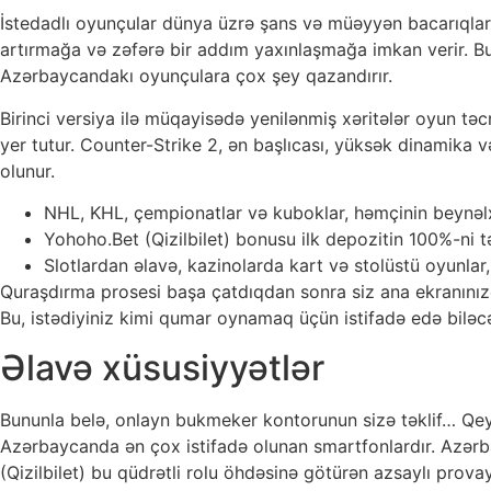
İstedadlı oyunçular dünya üzrə şans və müəyyən bacarıqlar
artırmağa və zəfərə bir addım yaxınlaşmağa imkan verir. Bu
Azərbaycandakı oyunçulara çox şey qazandırır.
Birinci versiya ilə müqayisədə yenilənmiş xəritələr oyun 
yer tutur. Counter-Strike 2, ən başlıcası, yüksək dinamika
olunur.
NHL, KHL, çempionatlar və kuboklar, həmçinin beynəlxa
Yohoho.Bet (Qizilbilet) bonusu ilk depozitin 100%-ni tək
Slotlardan əlavə, kazinolarda kart və stolüstü oyunlar
Quraşdırma prosesi başa çatdıqdan sonra siz ana ekranınızd
Bu, istədiyiniz kimi qumar oynamaq üçün istifadə edə bilə
Əlavə xüsusiyyətlər
Bununla belə, onlayn bukmeker kontorunun sizə təklif… Qeyd
Azərbaycanda ən çox istifadə olunan smartfonlardır. Azərba
(Qizilbilet) bu qüdrətli rolu öhdəsinə götürən azsaylı provay