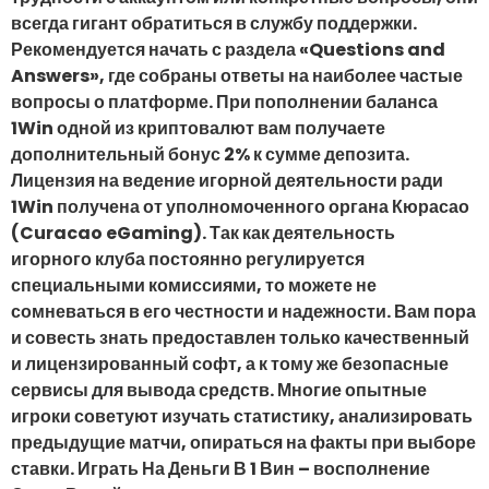
всегда гигант обратиться в службу поддержки.
Рекомендуется начать с раздела «Questions and
Answers», где собраны ответы на наиболее частые
вопросы о платформе. При пополнении баланса
1Win одной из криптовалют вам получаете
дополнительный бонус 2% к сумме депозита.
Лицензия на ведение игорной деятельности ради
1Win получена от уполномоченного органа Кюрасао
(Curacao eGaming). Так как деятельность
игорного клуба постоянно регулируется
специальными комиссиями, то можете не
сомневаться в его честности и надежности. Вам пора
и совесть знать предоставлен только качественный
и лицензированный софт, а к тому же безопасные
сервисы для вывода средств. Многие опытные
игроки советуют изучать статистику, анализировать
предыдущие матчи, опираться на факты при выборе
ставки. Играть На Деньги В 1 Вин – восполнение