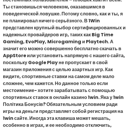
Ты становишься человеком, оказавшимся в
поведенческой ловушке. Потому словно, как и ты, я
не планировал ничего серьёзного. В 1Win
представлен крупный выбор сертифицированных и
надежных провайдеров игр, таких как Big Time
Gaming, EvoPlay, Microgaming и Playtech. А
значит его можно совершенно бесплатно скачать в
AppStore или установить напрямую с нашего сайта,
поскольку Google Play не пропускает в свой
магазин приложения с целью азартных игр. Как
видите, спортивные ставки на самом деле мало
сложнее, чем кажется. Но данное только если
местоимение- хотите зарабатывать с помощью
спортивных ставок в онлайн казино 1win. Яка у 1win
Політика Бонусів? Обязательным условием ради
игры на деньги представляет собой регистрация на
1win сайте. Иногда эта клавиша может мешать,
особенно в играх, и ее необходимо отключить,