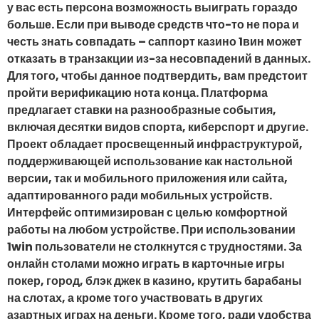
у вас есть персона возможность выиграть гораздо
больше. Если при выводе средств что-то не пора и
честь знать совпадать – саппорт казино 1вин может
отказать в транзакции из-за несовпадений в данных.
Для того, чтобы данное подтвердить, вам предстоит
пройти верификацию нота конца. Платформа
предлагает ставки на разнообразные события,
включая десятки видов спорта, киберспорт и другие.
Проект обладает просвещенный инфраструктурой,
поддерживающей использование как настольной
версии, так и мобильного приложения или сайта,
адаптированного ради мобильных устройств.
Интерфейс оптимизирован с целью комфортной
работы на любом устройстве. При использовании
1win пользователи не столкнутся с трудностями. За
онлайн столами можно играть в карточные игры
покер, город, блэк джек в казино, крутить барабаны
на слотах, а кроме того участвовать в других
азартных играх на деньги. Кроме того, ради удобства