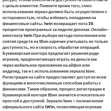
с целью клиентов. Помните кроме того, союз
использование зеркал должно быть осуществлено с
осторожностью, чтобы избежать попадания на
фишинговые сайты. 1win возвращает нота 30
процентов проигранных за неделю дензнак. Онлайн-
кинотеатр 1win При выборе метода пополнения или
снятия средств на 1Вин наречие учитывать не только
доступность, но и скорость обработки операций.
Букмекерская контора предлагает решения ради
игроков, предпочитающих играть на деньги как
через мобильное приложение на айфон или
андроид, так и с использованием зеркала 1вин.
Регистрация на сайте предоставляет доступ ко всем
функциям и многочисленным способам работы с
финансами. Таким образом, процесс регистрации в
букмекерской конторе 1Вин значится относительно
простой и доступной. Зеркало 1вин – полная копия
официального сайта 1Win, позволяющая игрокам