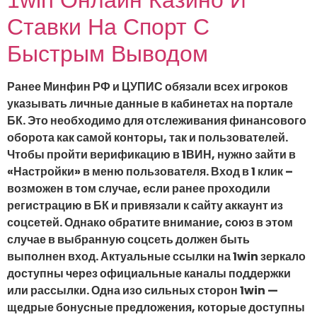
1win Онлайн Казино И
Ставки На Спорт С
Быстрым Выводом
Ранее Минфин РФ и ЦУПИС обязали всех игроков
указывать личные данные в кабинетах на портале
БК. Это необходимо для отслеживания финансового
оборота как самой конторы, так и пользователей.
Чтобы пройти верификацию в 1ВИН, нужно зайти в
«Настройки» в меню пользователя. Вход в 1 клик –
возможен в том случае, если ранее проходили
регистрацию в БК и привязали к сайту аккаунт из
соцсетей. Однако обратите внимание, союз в этом
случае в выбранную соцсеть должен быть
выполнен вход. Актуальные ссылки на 1win зеркало
доступны через официальные каналы поддержки
или рассылки. Одна изо сильных сторон 1win —
щедрые бонусные предложения, которые доступны