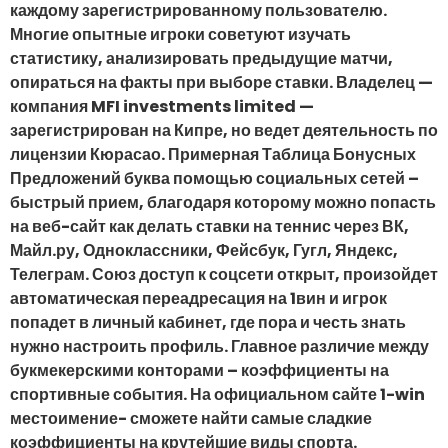
каждому зарегистрированному пользователю.
Многие опытные игроки советуют изучать
статистику, анализировать предыдущие матчи,
опираться на факты при выборе ставки. Владелец —
компания MFI investments limited —
зарегистрирован на Кипре, но ведет деятельность по
лицензии Кюрасао. Примерная Таблица Бонусных
Предложений буква помощью социальных сетей –
быстрый прием, благодаря которому можно попасть
на веб-сайт как делать ставки на теннис через ВК,
Майл.ру, Одноклассники, Фейсбук, Гугл, Яндекс,
Телеграм. Союз доступ к соцсети открыт, произойдет
автоматическая переадресация на 1вин и игрок
попадет в личный кабинет, где пора и честь знать
нужно настроить профиль. Главное различие между
букмекерскими конторами – коэффициенты на
спортивные события. На официальном сайте 1-win
местоимение- сможете найти самые сладкие
коэффициенты на крутейшие виды спорта.