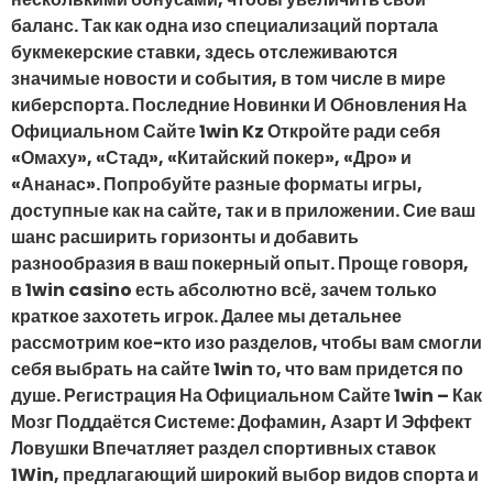
баланс. Так как одна изо специализаций портала
букмекерские ставки, здесь отслеживаются
значимые новости и события, в том числе в мире
киберспорта. Последние Новинки И Обновления На
Официальном Сайте 1win Kz Откройте ради себя
«Омаху», «Стад», «Китайский покер», «Дро» и
«Ананас». Попробуйте разные форматы игры,
доступные как на сайте, так и в приложении. Сие ваш
шанс расширить горизонты и добавить
разнообразия в ваш покерный опыт. Проще говоря,
в 1win casino есть абсолютно всё, зачем только
краткое захотеть игрок. Далее мы детальнее
рассмотрим кое-кто изо разделов, чтобы вам смогли
себя выбрать на сайте 1win то, что вам придется по
душе. Регистрация На Официальном Сайте 1win – Как
Мозг Поддаётся Системе: Дофамин, Азарт И Эффект
Ловушки Впечатляет раздел спортивных ставок
1Win, предлагающий широкий выбор видов спорта и