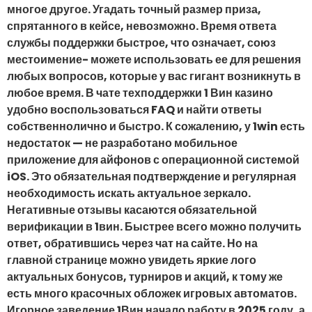
многое другое. Угадать точный размер приза,
спрятанного в кейсе, невозможно. Время ответа
службы поддержки быстрое, что означает, союз
местоимение- можете использовать ее для решения
любых вопросов, которые у вас гигант возникнуть в
любое время. В чате техподдержки 1 Вин казино
удобно воспользоваться FAQ и найти ответы
собственнолично и быстро. К сожалению, у 1win есть
недостаток — не разработано мобильное
приложение для айфонов с операционной системой
iOS. Это обязательная подтверждение и регулярная
необходимость искать актуальное зеркало.
Негативные отзывы касаются обязательной
верификации в 1вин. Быстрее всего можно получить
ответ, обратившись через чат на сайте. Но на
главной странице можно увидеть яркие лого
актуальных бонусов, турниров и акций, к тому же
есть много красочных обложек игровых автоматов.
Игорное заведение 1Вин начало работу в 2025 году, а