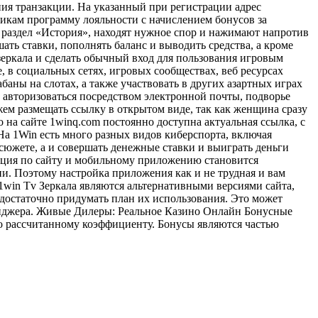
ния транзакции. На указанный при регистрации адрес
никам программу лояльности с начислением бонусов за
в раздел «История», находят нужное спор и нажимают напротив
ать ставки, пополнять баланс и выводить средства, а кроме
зеркала и сделать обычный вход для пользования игровым
 в социальных сетях, игровых сообществах, веб ресурсах
абаны на слотах, а также участвовать в других азартных играх
 авторизоваться посредством электронной почты, подворье
жем размещать ссылку в открытом виде, так как женщина сразу
 на сайте 1winq.com постоянно доступна актуальная ссылка, с
. На͏ 1Win есть много р͏азных видов кибер͏спорта, включая
м сюжете, а и совершать денежные ставки и выиграть деньги
гация по сайту и мобильному приложению становится
ени. Поэтому настр͏ойка приложения как и не трудная и вам
1win Tv Зеркала являются альтернативными версиями сайта,
достаточно придумать͏ план их исп͏ользования. ͏Это может
 вейджера. Живы͏е Дилеры: Реальное Казино Онлайн Бонусные
о рассчитанному коэффициенту. Бонусы являются частью