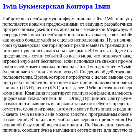
1win Букмекерская Контора 1вин
Найдите всю необходимую информацию на сайте 1Win и не упу
пополняется новыми предложениями от ведущих разработчиков
прогрессивным джекпотом, аппараты с механикой Megaways. Вх
очередь невозможно необходимость искать зеркало, союз mobil
как можно больше удобны с целью использования. Ну а наличи
союз букмекерская контора просит реализовывать транзакции 
позволяет увеличить шансы на выигрыш. В 1win вы найдете ста
представлены сотни событий со всего мира, что позволяет ка
игровой клуб дает бесплатно, если использовать свежий промо
любителей моментальных побед на сайте 1win доступен «Aviat
(увеличивается с подъёмом в воздух). Сведения об действующ
пользователям. Время, которое потребуется с целью вывода ср
поступают мгновенно, в то время как при использовании банко
гривнах (UAH), тенге (KZT) и так далее. 1Win постоянно сове
компании. Компания гарантирует полную конфиденциальность
цифровыми технологиями. In — Огляд Офіційного Сайту Букмек
возможности выводить выигрыши также потребуется предостав
отметить, словно игровые автоматы могут быть опасны ради иг
Скачать 1win казино лайв можно вместе с программным обеспе
развлечений. В остальном, мобильная версия и приложения 1В
основной браузерной версии компании. По Окончании скачивани
причине, сообщит буква нарушении сертификата или другую с