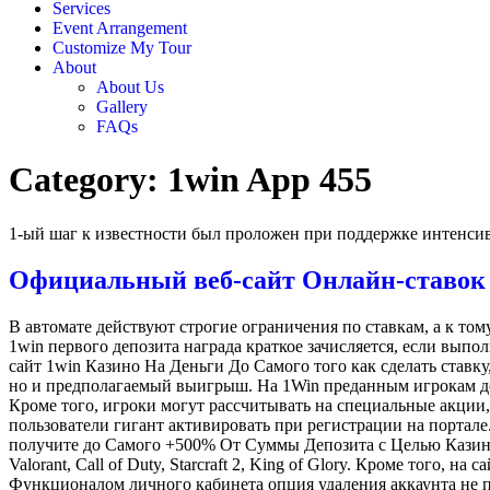
Services
Event Arrangement
Customize My Tour
About
About Us
Gallery
FAQs
Category:
1win App 455
1-ый шаг к известности был проложен при поддержке интенси
Официальный веб-сайт Онлайн-ставок
В автомате действуют строгие ограничения по ставкам, а к том
1win первого депозита награда краткое зачисляется, если вы
сайт 1win Казино На Деньги До Самого того как сделать ставк
но и предполагаемый выигрыш. На 1Win преданным игрокам до
Кроме того, игроки могут рассчитывать на специальные акци
пользователи гигант активировать при регистрации на портал
получите до Самого +500% От Суммы Депозита с Целью Казино
Valorant, Call of Duty, Starcraft 2, King of Glory. Кроме того
Функционалом личного кабинета опция удаления аккаунта не п