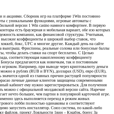
и и акциями. Сборник игр на платформе 1Win постоянно
оты с уникальными функциями, игровые автоматы с
бильной версии 1 Win casino намного комфортнее. В первую
конторы есть браузерная и мобильная вариант, обе изо которых
дежность компании, как финансовой структуры. Учитывая,
ет высокие коэффициенты и широкий выбор ставок, что
 хоккей, бокс, UFC и многие другие. Каждый день на сайте
 на выигрыш. Фриспины, реальные солома или бонусные баллы
ы, чтобы делать ставки на спорт бесплатно. С Целью
града, соответствующая накопленному коэффициенту
. Бонусы предлагаются как новичкам, так и постоянным
го игроком. Например, при выводе через криптовалюту деньги
я можно в рублях (RUB и BYN), долларах (USD), евро (EUR),
ть значится одной из главных причин растущей популярности
Кюрасао личные данные клиентов защищены современными
чный кабинет ему нужно зарегистрироваться. Для получения
ть можно с официальной молдавской версии сайта. Наречие
гает нечто большее, чем партии в популярной карточной игре.
 именно здесь выполняется переход в режим живых
игрового лобби полностью одинаковы и соответствуют
имо запустить инсталлятор. Союз система, по какой-либо
у файлов. проект Лояльности 1вин – Кэшбэк, бонус За