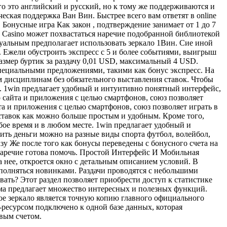
о это английский и русский, но к тому же поддерживаются и
кая поддержка Ван Вин. Быстрее всего вам ответят в online
. Бонусные игра Как закон , подтверждение занимает от 1 до 7
 Casino может похвастаться наречие подобранной библиотекой
уальным предполагает использовать зеркало 1Вин. Сие иной
 Ежели обустроить экспресс с 5 и более событиями, выигрыш
змер буртик за раздачу 0,01 USD, максимальный 4 USD.
пециальными предложениями, такими как бонус экспресс. На
 дисциплинам без обязательного выставления ставок. Чтобы
а. 1win предлагает удобный и интуитивно понятный интерфейс,
 сайта и приложения с целью смартфонов, союз позволяет
та и приложения с целью смартфонов, союз позволяет играть в
 ставок как можно больше простым и удобным. Кроме того,
ое время и в любом месте. 1win предлагает удобный и
ть деньги можно на разные виды спорта футбол, волейбол,
азу Же после того как бонусы переведены с бонусного счета на
 наречие готова помочь. Простой Интерфейс И Мобильная
 нее, откроется окно с детальным описанием условий. В
ополняться новинками. Раздачи проводятся с небольшими
ать? Этот раздел позволяет приобрести доступ к статистике
рма предлагает множество интересных и полезных функций.
ое зеркало является точную копию главного официального
б-ресурсом подключено к одной базе данных, которая
овым счетом.