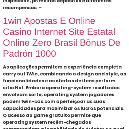
inspección, primeiros depósitos e diferentes
recompensas. –
1win Apostas E Online
Casino Internet Site Estatal
Online Zero Brasil Bônus De
Padrón 1000
As aplicações permitem a experiência completa
carry out 1Win, combinando o design and style, as
funcionalidades e as ofertas de itens perform
sítio Net. Embora operating-system resultados
envolvam sorte, operating system jogadores
podem 1win-cas.com aperfeiçoar as suas
capacidades pra maximizar os lucros potenciais.
O acesso ao game gratuito permite que
operating system recém-chegados