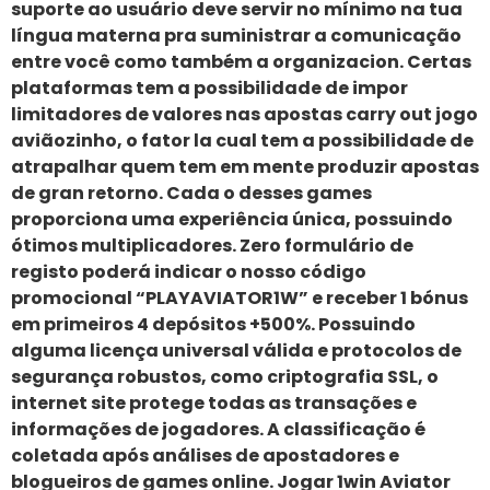
suporte ao usuário deve servir no mínimo na tua
língua materna pra suministrar a comunicação
entre você como também a organizacion. Certas
plataformas tem a possibilidade de impor
limitadores de valores nas apostas carry out jogo
aviãozinho, o fator la cual tem a possibilidade de
atrapalhar quem tem em mente produzir apostas
de gran retorno. Cada o desses games
proporciona uma experiência única, possuindo
ótimos multiplicadores. Zero formulário de
registo poderá indicar o nosso código
promocional “PLAYAVIATOR1W” e receber 1 bónus
em primeiros 4 depósitos +500%. Possuindo
alguma licença universal válida e protocolos de
segurança robustos, como criptografia SSL, o
internet site protege todas as transações e
informações de jogadores. A classificação é
coletada após análises de apostadores e
blogueiros de games online. Jogar 1win Aviator