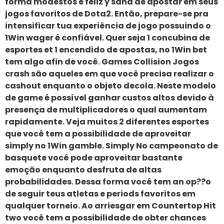
forma modestos e feliz y sana de apostar em seus
jogos favoritos de Dota2. Então, prepare-se pra
intensificar tua experiência de jogo possuindo o
1Win wager é confiável. Quer seja 1 concubina de
esportes et 1 encendido de apostas, no 1Win bet
tem algo afin de você. Games Collision Jogos
crash são aqueles em que você precisa realizar o
cashout enquanto o objeto decola. Neste modelo
de game é possível ganhar custos altos devido à
presença de multiplicadores o qual aumentam
rapidamente. Veja muitos 2 diferentes esportes
que você tem a possibilidade de aproveitar
simply no 1Win gamble. Simply No campeonato de
basquete você pode aproveitar bastante
emoção enquanto desfruta de altas
probabilidades. Dessa forma você tem an op??o
de seguir teus atletas e periods favoritos em
qualquer torneio. Ao arriesgar em Countertop Hit
two você tem a possibilidade de obter chances