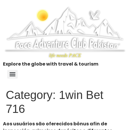
Explore the globe with travel & tourism
Category:
1win Bet
716
Aos usuários são oferecidos bônus afin de