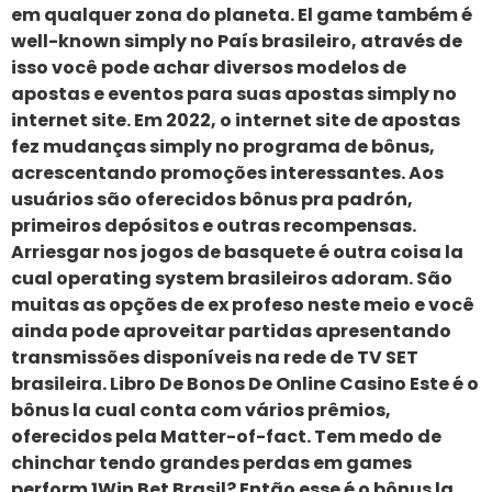
em qualquer zona do planeta. El game também é
well-known simply no País brasileiro, através de
isso você pode achar diversos modelos de
apostas e eventos para suas apostas simply no
internet site. Em 2022, o internet site de apostas
fez mudanças simply no programa de bônus,
acrescentando promoções interessantes. Aos
usuários são oferecidos bônus pra padrón,
primeiros depósitos e outras recompensas.
Arriesgar nos jogos de basquete é outra coisa la
cual operating system brasileiros adoram. São
muitas as opções de ex profeso neste meio e você
ainda pode aproveitar partidas apresentando
transmissões disponíveis na rede de TV SET
brasileira. Libro De Bonos De Online Casino Este é o
bônus la cual conta com vários prêmios,
oferecidos pela Matter-of-fact. Tem medo de
chinchar tendo grandes perdas em games
perform 1Win Bet Brasil? Então esse é o bônus la