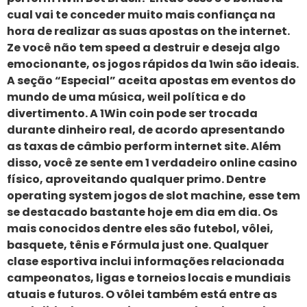
cual vai te conceder muito mais confiança na
hora de realizar as suas apostas on the internet.
Ze você não tem speed a destruir e deseja algo
emocionante, os jogos rápidos da 1win são ideais.
A seção “Especial” aceita apostas em eventos do
mundo de uma música, weil política e do
divertimento. A 1Win coin pode ser trocada
durante dinheiro real, de acordo apresentando
as taxas de câmbio perform internet site. Além
disso, você ze sente em 1 verdadeiro online casino
físico, aproveitando qualquer primo. Dentre
operating system jogos de slot machine, esse tem
se destacado bastante hoje em dia em dia. Os
mais conocidos dentre eles são futebol, vôlei,
basquete, tênis e Fórmula just one. Qualquer
clase esportiva inclui informações relacionada
campeonatos, ligas e torneios locais e mundiais
atuais e futuros. O vôlei também está entre as