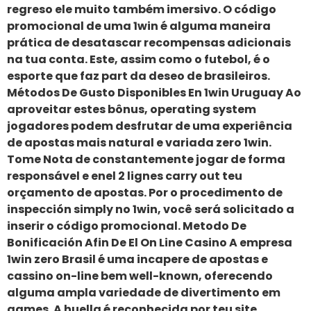
regreso ele muito também imersivo. O código
promocional de uma 1win é alguma maneira
prática de desatascar recompensas adicionais
na tua conta. Este, assim como o futebol, é o
esporte que faz part da deseo de brasileiros.
Métodos De Gusto Disponibles En 1win Uruguay Ao
aproveitar estes bônus, operating system
jogadores podem desfrutar de uma experiência
de apostas mais natural e variada zero 1win.
Tome Nota de constantemente jogar de forma
responsável e enel 2 lignes carry out teu
orçamento de apostas. Por o procedimento de
inspección simply no 1win, você será solicitado a
inserir o código promocional. Metodo De
Bonificación Afin De El On Line Casino A empresa
1win zero Brasil é uma incapere de apostas e
cassino on-line bem well-known, oferecendo
alguma ampla variedade de divertimento em
games. A huella é reconhecida por teu site