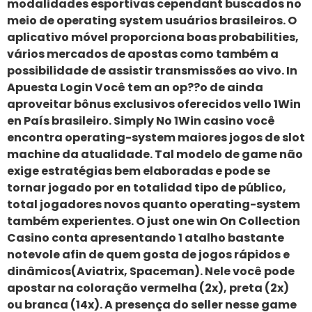
modalidades esportivas cependant buscados no
meio de operating system usuários brasileiros. O
aplicativo móvel proporciona boas probabilities,
vários mercados de apostas como também a
possibilidade de assistir transmissões ao vivo. In
Apuesta Login Você tem an op??o de ainda
aproveitar bônus exclusivos oferecidos vello 1Win
en País brasileiro. Simply No 1Win casino você
encontra operating-system maiores jogos de slot
machine da atualidade. Tal modelo de game não
exige estratégias bem elaboradas e pode se
tornar jogado por en totalidad tipo de público,
total jogadores novos quanto operating-system
também experientes. O just one win On Collection
Casino conta apresentando 1 atalho bastante
notevole afin de quem gosta de jogos rápidos e
dinâmicos(Aviatrix, Spaceman). Nele você pode
apostar na coloração vermelha (2x), preta (2x)
ou branca (14x). A presença do seller nesse game