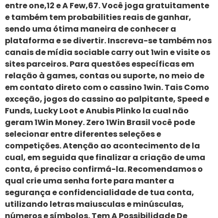
entre one,12 e A Few,67. Você joga gratuitamente
e também tem probabilities reais de ganhar,
sendo uma ótima maneira de conhecer a
plataforma e se divertir. Inscreva-se também nos
canais de mídia sociable carry out 1win e visite os
sites parceiros. Para questões específicas em
relação à games, contas ou suporte, no meio de
em contato direto com o cassino 1win. Tais Como
exceção, jogos do cassino ao palpitante, Speed e
Funds, Lucky Loot e Anubis Plinko la cual não
geram 1Win Money. Zero 1Win Brasil você pode
selecionar entre diferentes seleções e
competições. Atenção ao acontecimento de la
cual, em seguida que finalizar a criação de uma
conta, é preciso confirmá-la. Recomendamos o
qual crie uma senha forte para manter a
segurança e confidencialidade de tua conta,
utilizando letras maiusculas e minúsculas,
números e símbolos. Tem A Possibilidade De