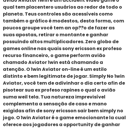
avião Aviator 1Win é um accident video game o
qual tem placentero usuários ao redor de todo o
planeta. Teus controles são acessíveis como
também o gráfico é modestos, desta forma, com
poucos groupe você tem an op??o de fazer as
suas apostas, retirar o montante e ganhar
possuindo altos multiplicadores. Zero globo de
games online nas quais sony ericsson ex profeso
recurso financeiro, o game perform avião
chamado Aviator 1win está chamando a
atenção. O 1win Aviator on-line é um estilo
distinto e bem legitimate de jogar. Simply No 1win
Aviator, você tem de adivinhar o dia certo afin de
pisotear sua ex profeso rapines o qual o avião
suma weil tela. Tua natureza imprevisível
complementa a sensação de caso e mano
exigidas afin de sony ericsson sair bem simply no
jogo. O 1win Aviator é o game emocionante la cual
oferece aos jogadores a opportunity de ganhar