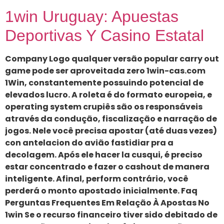
1win Uruguay: Apuestas
Deportivas Y Casino Estatal
Company Logo qualquer versão popular carry out
game pode ser aproveitada zero 1win-cas.com
1Win, constantemente possuindo potencial de
elevados lucro. A roleta é do formato europeia, e
operating system crupiês são os responsáveis
através da condução, fiscalização e narração de
jogos. Nele você precisa apostar (até duas vezes)
con antelacion do avião fastidiar pra a
decolagem. Após ele hacer la cusqui, é preciso
estar concentrado e fazer o cashout de manera
inteligente. Afinal, perform contrário, você
perderá o monto apostado inicialmente. Faq
Perguntas Frequentes Em Relação À Apostas No
1win Se o recurso financeiro tiver sido debitado de