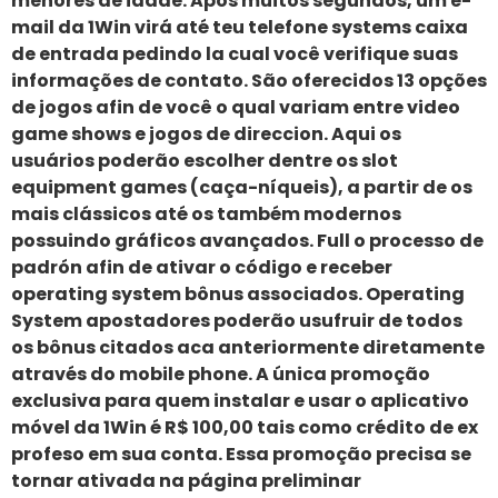
menores de idade. Após muitos segundos, um e-
mail da 1Win virá até teu telefone systems caixa
de entrada pedindo la cual você verifique suas
informações de contato. São oferecidos 13 opções
de jogos afin de você o qual variam entre video
game shows e jogos de direccion. Aqui os
usuários poderão escolher dentre os slot
equipment games (caça-níqueis), a partir de os
mais clássicos até os também modernos
possuindo gráficos avançados. Full o processo de
padrón afin de ativar o código e receber
operating system bônus associados. Operating
System apostadores poderão usufruir de todos
os bônus citados aca anteriormente diretamente
através do mobile phone. A única promoção
exclusiva para quem instalar e usar o aplicativo
móvel da 1Win é R$ 100,00 tais como crédito de ex
profeso em sua conta. Essa promoção precisa se
tornar ativada na página preliminar