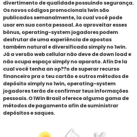
divertimento de qualidade possuindo segurança.
Os novos códigos promocionais 1win são
publicados semanalmente, la cual você pode
usar em sua conta pessoal. Ao aproveitar esses
bônus, operating-system jogadores podem
desfrutar de uma experiência de apostas
também natural e diversificada simply no 1win.
Já a versão web cellular não deve de down load e
não ocupa espaço simply no aparato. Afin De la
cual você tenha an op??o de superar recurso
financeiro pra o teu cartão e outros métodos de
depósito simply no 1win, operating-system
jogadores terão de confirmar teus informações
pessoais. O 1Win Brasil oferece alguma gama de
métodos de pagamento afin de suministrar
depósitos e saques.