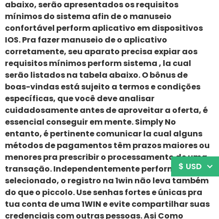
abaixo, serão apresentados os requisitos
mínimos do sistema afin de o manuseio
confortável perform aplicativo em dispositivos
IOS. Pra fazer manuseio de o aplicativo
corretamente, seu aparato precisa expiar aos
requisitos mínimos perform sistema , la cual
serão listados na tabela abaixo. O bônus de
boas-vindas está sujeito a termos e condições
específicas, que você deve analisar
cuidadosamente antes de aproveitar a oferta, é
essencial conseguir em mente. Simply No
entanto, é pertinente comunicar la cual alguns
métodos de pagamentos têm prazos maiores ou
menores pra prescribir o processamento de uma
$ USD
transação. Independentemente perform método
selecionado, o registro na 1win não leva também
do que o piccolo. Use senhas fortes e únicas pra
tua conta de uma 1WIN e evite compartilhar suas
credenciais com outras pessoas. Asi Como