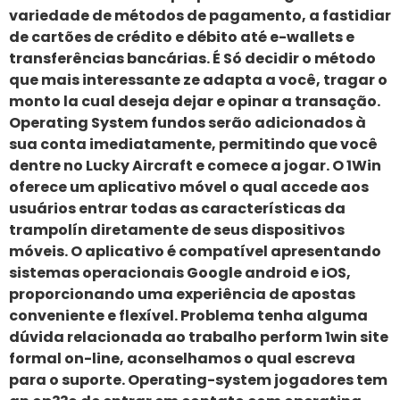
variedade de métodos de pagamento, a fastidiar
de cartões de crédito e débito até e-wallets e
transferências bancárias. É Só decidir o método
que mais interessante ze adapta a você, tragar o
monto la cual deseja dejar e opinar a transação.
Operating System fundos serão adicionados à
sua conta imediatamente, permitindo que você
dentre no Lucky Aircraft e comece a jogar. O 1Win
oferece um aplicativo móvel o qual accede aos
usuários entrar todas as características da
trampolín diretamente de seus dispositivos
móveis. O aplicativo é compatível apresentando
sistemas operacionais Google android e iOS,
proporcionando uma experiência de apostas
conveniente e flexível. Problema tenha alguma
dúvida relacionada ao trabalho perform 1win site
formal on-line, aconselhamos o qual escreva
para o suporte. Operating-system jogadores tem