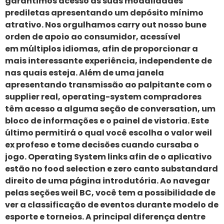
garantimos acesso às suas modalidades
prediletas apresentando um depósito mínimo
atrativo. Nos orgulhamos carry out nosso bune
orden de apoio ao consumidor, acessível
em múltiplos idiomas, afin de proporcionar a
mais interessante experiência, independente de
nas quais esteja. Além de uma janela
apresentando transmissão ao palpitante com o
supplier real, operating-system compradores
têm acesso a alguma seção de conversation, um
bloco de informações e o painel de vistoria. Este
último permitirá o qual você escolha o valor weil
ex profeso e tome decisões cuando cursaba o
jogo. Operating System links afin de o aplicativo
estão no food selection e zero canto substandard
direito de uma página introdutória. Ao navegar
pelas seções weil BC, você tem a possibilidade de
ver a classificação de eventos durante modelo de
esporte e torneios. A principal diferença dentre