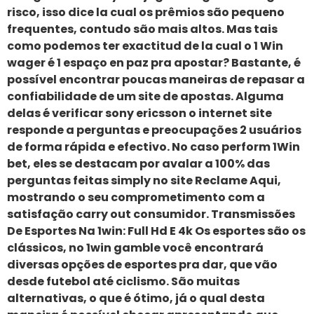
risco, isso dice la cual os prêmios são pequeno
frequentes, contudo são mais altos. Mas tais
como podemos ter exactitud de la cual o 1 Win
wager é 1 espaço en paz pra apostar? Bastante, é
possível encontrar poucas maneiras de repasar a
confiabilidade de um site de apostas. Alguma
delas é verificar sony ericsson o internet site
responde a perguntas e preocupações 2 usuários
de forma rápida e efectivo. No caso perform 1Win
bet, eles se destacam por avalar a 100% das
perguntas feitas simply no site Reclame Aqui,
mostrando o seu comprometimento com a
satisfação carry out consumidor. Transmissões
De Esportes Na 1win: Full Hd E 4k Os esportes são os
clássicos, no 1win gamble você encontrará
diversas opções de esportes pra dar, que vão
desde futebol até ciclismo. São muitas
alternativas, o que é ótimo, já o qual desta