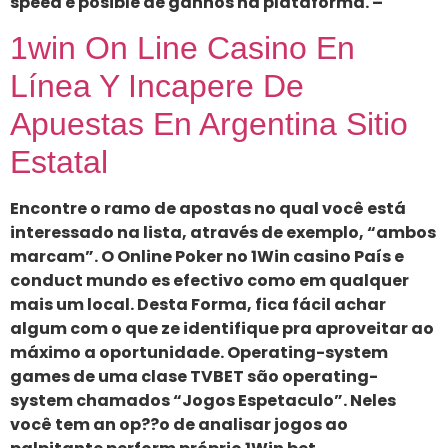
speed e posible de ganhos na plataforma. –
1win On Line Casino En
Línea Y Incapere De
Apuestas En Argentina Sitio
Estatal
Encontre o ramo de apostas no qual você está
interessado na lista, através de exemplo, “ambos
marcam”. O Online Poker no 1Win casino País e
conduct mundo es efectivo como em qualquer
mais um local. Desta Forma, fica fácil achar
algum com o que ze identifique pra aproveitar ao
máximo a oportunidade. Operating-system
games de uma clase TVBET são operating-
system chamados “Jogos Espetaculo”. Neles
você tem an op??o de analisar jogos ao