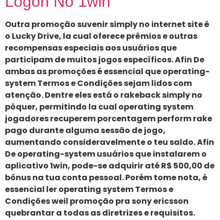
Logon No 1win
Outra promoção suvenir simply no internet site é
o Lucky Drive, la cual oferece prêmios e outras
recompensas especiais aos usuários que
participam de muitos jogos específicos. Afin De
ambas as promoções é essencial que operating-
system Termos e Condições sejam lidos com
atenção. Dentre eles está o rakeback simply no
pôquer, permitindo la cual operating system
jogadores recuperem porcentagem perform rake
pago durante alguma sessão de jogo,
aumentando consideravelmente o teu saldo. Afin
De operating-system usuários que instalarem o
aplicativo 1win, pode-se adquirir até R$ 500,00 de
bônus na tua conta pessoal. Porém tome nota, é
essencial ler operating system Termos e
Condições weil promoção pra sony ericsson
quebrantar a todas as diretrizes e requisitos.