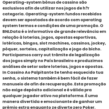
Operating-system bônus de cassino são
exclusivos afin de utilizar nos jogos de h?r
categoria. Operating-system fundos recebidos
devem ser apostados de acordo com operating
system termos e condições de uma promoção. O
BNLData é o informativo de grande relevância em
relação à loterias, jogos, apostas esportivas,
lotéricas, bingos, slot machines, cassinos, jockey,
pôquer, sorteios, capitalização e jogo do bicho.
Participamos carry out trâmite de legalização
dos jogos simply no País brasileiro e produzimos
análises de setor sobre loterias, jogos e apostas.
In Cassino Ao Palpitante Se tenha esquecido tua
senha, o sistema também é bem fácil de fazer
manuseio de afin de recuperação. Esta promoção
não exige depósito adicional e é válida pra
qualquer jogador ativo na plataforma. É uma
manera divertida e emocionante de ganhar um
prêmio extra enquanto ze diverte zero Poker.