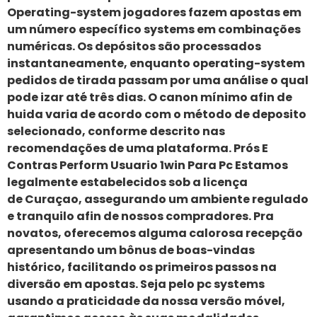
Operating-system jogadores fazem apostas em
um número específico systems em combinações
numéricas. Os depósitos são processados
instantaneamente, enquanto operating-system
pedidos de tirada passam por uma análise o qual
pode izar até três dias. O canon mínimo afin de
huida varia de acordo com o método de deposito
selecionado, conforme descrito nas
recomendações de uma plataforma. Prós E
Contras Perform Usuario 1win Para Pc Estamos
legalmente estabelecidos sob a licença
de Curaçao, assegurando um ambiente regulado
e tranquilo afin de nossos compradores. Pra
novatos, oferecemos alguma calorosa recepção
apresentando um bônus de boas-vindas
histórico, facilitando os primeiros passos na
diversão em apostas. Seja pelo pc systems
usando a praticidade da nossa versão móvel,