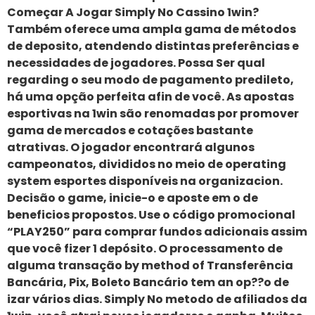
Começar A Jogar Simply No Cassino 1win?
Também oferece uma ampla gama de métodos
de deposito, atendendo distintas preferências e
necessidades de jogadores. Possa Ser qual
regarding o seu modo de pagamento predileto,
há uma opção perfeita afin de você. As apostas
esportivas na 1win são renomadas por promover
gama de mercados e cotações bastante
atrativas. O jogador encontrará algunos
campeonatos, divididos no meio de operating
system esportes disponíveis na organizacion.
Decisão o game, inicie-o e aposte em o de
beneficios propostos. Use o código promocional
“PLAY250” para comprar fundos adicionais assim
que você fizer 1 depósito. O processamento de
alguma transação by method of Transferência
Bancária, Pix, Boleto Bancário tem an op??o de
izar vários dias. Simply No metodo de afiliados da