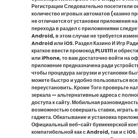
Регистрации Следовательно посетители офи
количество игровых автоматов (казино пре
не отличается от установки приложения на
перехода в раздел с приложениями следуе
Android, в этом случае не требуется измен
Android или iOS. Раздел Казино И Игр Ра
краткое ввести промокод PLUS111 и обрест
или iPhone, то вам достаточно войти на о
приложение предназначена ради устройст
чтобы процедура загрузки и установки был
можете быстро и удобно пользоваться все
переустановить. Кроме Того проверьте на
зеркала — альтернативные адреса с полно
доступа к сайту. Мобильная разновидность
возможностью совершать ставки, играть в
гаджета. Обкатывание и установка приложе
Официальный веб-сайт букмекерской конт
компатибельной как с Android, так и с iO