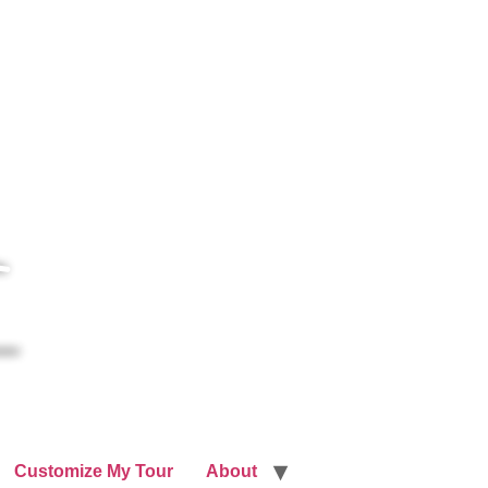
Customize My Tour
About