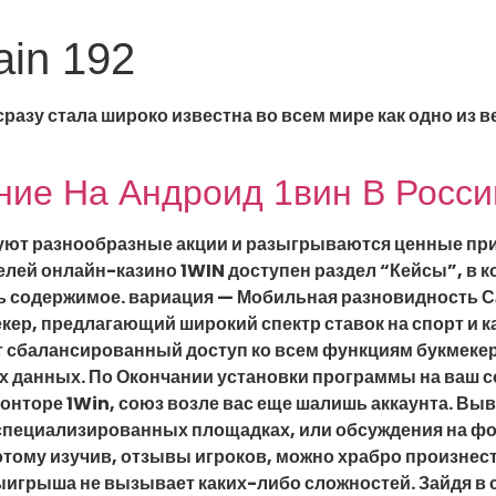
ain 192
сразу стала широко известна во всем мире как одно из 
ие На Андроид 1вин В России
твуют разнообразные акции и разыгрываются ценные пр
елей онлайн-казино 1WIN доступен раздел “Кейсы”, в к
ть содержимое. вариация — Мобильная разновидность С
кер, предлагающий широкий спектр ставок на спорт и к
 сбалансированный доступ ко всем функциям букмекер
 данных. По Окончании установки программы на ваш со
конторе 1Win, союз возле вас еще шалишь аккаунта. В
специализированных площадках, или обсуждения на ф
тому изучив, отзывы игроков, можно храбро произнест
ыигрыша не вызывает каких-либо сложностей. Зайдя в 