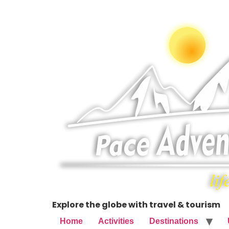
Explore the globe with travel & tourism
Home
Activities
Destinations