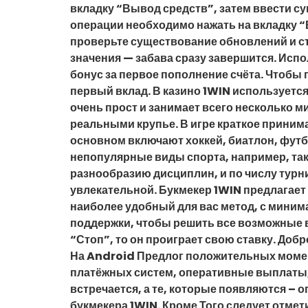
вкладку “Вывод средств”, затем ввести с
операции необходимо нажать на вкладку “В
проверьте существование обновлений и ст
значения — забава сразу завершится. Исп
бонус за первое пополнение счёта. Чтобы
первый вклад. В казино 1WIN используетс
очень прост и занимает всего несколько м
реальными крупье. В игре краткое принима
основном включают хоккей, биатлон, фут
непопулярные виды спорта, например, таки
разнообразию дисциплин, и по числу турн
увлекательной. Букмекер 1WIN предлагает 
наиболее удобный для вас метод, с мини
поддержки, чтобы решить все возможные во
“Стоп”, то он проиграет свою ставку. Добр
На Android Предлог положительных момен
платёжных систем, оперативные выплаты,
встречается, а те, которые появляются –
букмекера 1WIN. Кроме Того следует отме