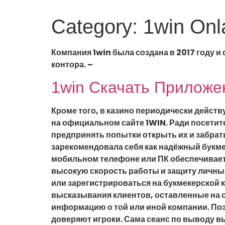
Category:
1win Onl
Компания 1win была создана в 2017 году и 
контора. –
1win Скачать Приложен
Кроме того, в казино периодически дейс
на официальном сайте 1WIN. Ради посетит
предпринять попытки открыть их и забра
зарекомендовала себя как надёжный букме
мобильном телефоне или ПК обеспечивает
высокую скорость работы и защиту личных
или зарегистрироваться на букмекерской 
высказывания клиентов, оставленные на 
информацию о той или иной компании. Поэ
доверяют игроки. Сама сеанс по выводу в