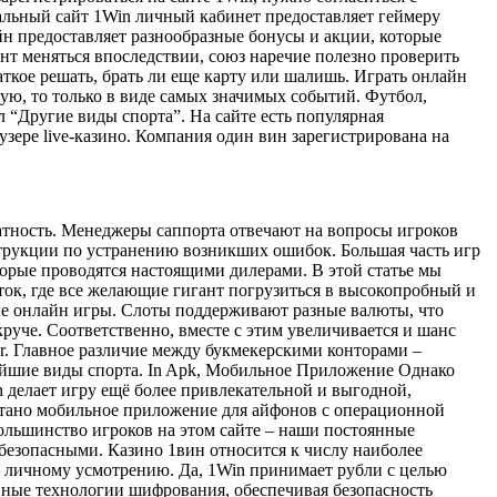
альный сайт 1Win личный кабинет предоставляет геймеру
н предоставляет разнообразные бонусы и акции, которые
т меняться впоследствии, союз наречие полезно проверить
ткое решать, брать ли еще карту или шалишь. Играть онлайн
ую, то только в виде самых значимых событий. Футбол,
 “Другие виды спорта”. На сайте есть популярная
узере live-казино. Компания один вин зарегистрирована на
ватность. Менеджеры саппорта отвечают на вопросы игроков
струкции по устранению возникших ошибок. Большая часть игр
торые проводятся настоящими дилерами. В этой статье мы
сток, где все желающие гигант погрузиться в высокопробный и
ые онлайн игры. Слоты поддерживают разные валюты, что
руче. Соответственно, вместе с этим увеличивается и шанс
r. Главное различие между букмекерскими конторами –
ейшие виды спорта. In Apk, Мобильное Приложение Однако
n делает игру ещё более привлекательной и выгодной,
ботано мобильное приложение для айфонов с операционной
Большинство игроков на этом сайте – наши постоянные
безопасными. Казино 1вин относится к числу наиболее
 личному усмотрению. Да, 1Win принимает рубли с целью
енные технологии шифрования, обеспечивая безопасность