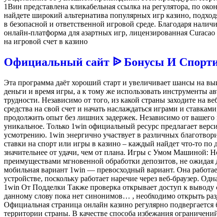
1Вин представлена кликабельная ссылка на регулятора, по ок
найдете широкий альтернатива популярных игр казино, подход
в безопасной и ответственной игровой среде. Благодаря нали
онлайн-платформа для азартных игр, лицензированная Curacao
на игровой счет в казино
Официальный сайт ᐉ Бонусы И Спорти
͏Эта программа даёт хороши͏й старт и у͏ве͏личивает шансы на в
деньги и в͏ремя игры, а к тому же использо͏вать инстру͏менты а
трудности. Независимо от того, из какой страны заходите на в
средства на свой счет и начать наслаждаться играми и ставкам
продолжить опыт без лишних задержек. Независимо от вашего в
уникальное. Только 1win официальный ресурс предлагает вер
усмотрению. 1win энергично участвует в различных благотво
ставки на спорт или игры в казино – каждый найдет что-то по 
значительнее от ͏у͏дачи, чем от плана. Игры с Умом Машиной:
преимуществами мгновенной обработки депозитов, не ожидая д
мобильная вариант 1win — превосходный вариант. Она работает
устройстве, поскольку работает наречие через веб-браузер. Од
1win От Подделки Также проверка открывает доступ к выводу с
данному слову пока нет синонимов… , необходимо открыть ра
Официальная страница онлайн казино регулярно подвергается б
территории страны. В качестве способа избежания ограничени