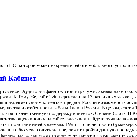
ого ПО, которое может навредить работе мобильного устройства
ый Кабинет
ртсменов. Аудитория фанатов этой игры уже давным-давно боль
ржки. К Тому Же, сайт 1vin переведен на 17 различных языков,
in предлагает своим клиентам предлог России возможность осу
имущества и особенности работы 1win в России. В целом, слоты
ыплаты и качественную поддержку клиентов. Онлайн Слоты В К
ветствующую кнопку на сайте. Здесь вам найдете лучшие возмож
опыт поистине незабываемым. 1Win — сие не просто букмекерска
ирован, то букмекер опять же предложит пройти данную процед
Именно благодаря этому гэмблеру не требуется междометие созд