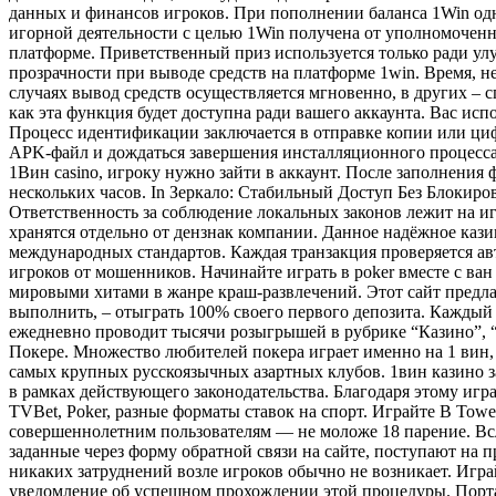
данных и финансов игроков. При пополнении баланса 1Win одн
игорной деятельности с целью 1Win получена от уполномоченно
платформе. Приветственный приз используется только ради у
прозрачности при выводе средств на платформе 1win. Время, н
случаях вывод средств осуществляется мгновенно, в других – с
как эта функция будет доступна ради вашего аккаунта. Вас и
Процесс идентификации заключается в отправке копии или циф
APK-файл и дождаться завершения инсталляционного процесса.
1Вин casino, игроку нужно зайти в аккаунт. После заполнени
нескольких часов. In Зеркало: Стабильный Доступ Без Блокиро
Ответственность за соблюдение локальных законов лежит на и
хранятся отдельно от дензнак компании. Данное надёжное каз
международных стандартов. Каждая транзакция проверяется ав
игроков от мошенников. Начинайте играть в poker вместе с ва
мировыми хитами в жанре краш-развлечений. Этот сайт предла
выполнить, – отыграть 100% своего первого депозита. Каждый
ежедневно проводит тысячи розыгрышей в рубрике “Казино”, “
Покере. Множество любителей покера играет именно на 1 вин,
самых крупных русскоязычных азартных клубов. 1вин казино з
в рамках действующего законодательства. Благодаря этому игра
TVBet, Poker, разные форматы ставок на спорт. Играйте В Towe
совершеннолетним пользователям — не моложе 18 парение. Всле
заданные через форму обратной связи на сайте, поступают на 
никаких затруднений возле игроков обычно не возникает. Игра
уведомление об успешном прохождении этой процедуры. Портал