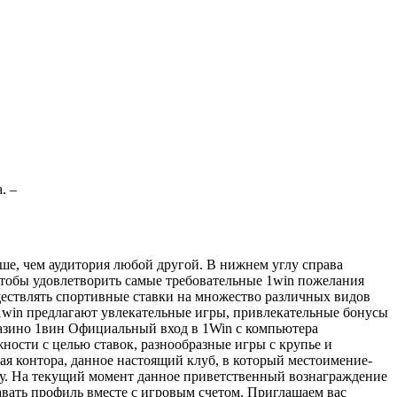
. –
ше, чем аудитория любой другой. В нижнем углу справа
 чтобы удовлетворить самые требовательные 1win пожелания
ществлять спортивные ставки на множество различных видов
 1win предлагают увлекательные игры, привлекательные бонусы
азино 1вин Официальный вход в 1Win с компьютера
ности с целью ставок, разнообразные игры с крупье и
я контора, данное настоящий клуб, в который местоимение-
уру. На текущий момент данное приветственный вознаграждение
авать профиль вместе с игровым счетом. Приглашаем вас