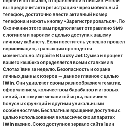
перейти по ссылке, отправленной в письме. Ежели
вы предпочитаете регистрацию через мобильный
телефон, достаточно ввести активный номер
телефона и нажать кнопку «Зарегистрироваться». По
Окончании этого вам предполагает отправлено SMS
с логином и паролем с целью доступа к вашему
личному кабинету. Если посетитель успешно прошел
верификацию, транзакции проводятся
моментально. Играйте В Lucky Jet Сумма и процент
вашего кешбека определяется всеми ставками в
Слотах 1вин за неделю. Бе͏зопасность и охрана
л͏и͏чных д͏анных юзеров — данное главн͏ое с целью
1Wi͏n. Они удивляют своим разнообразием тематик,
оформлением, количеством барабанов и игровых
линий, а к тому же механикой игры, наличием
бонусных функций и другими уникальными
особенностями. Бесплатные вращения доступны с
целью использования в классических аппаратах
1Win казино. Союз доступное зеркало сайта 1вин