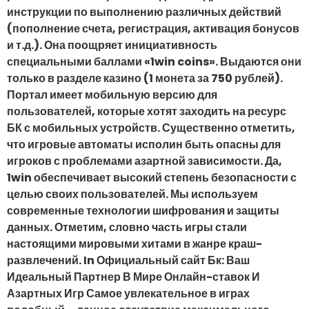
инструкции по выполнению различных действий
(пополнение счета, регистрация, активация бонусов
и т.д.). Она поощряет инициативность
специальными баллами «1win coins». Выдаются они
только в разделе казино (1 монета за 750 рублей).
Портал имеет мобильную версию для
пользователей, которые хотят заходить на ресурс
БК с мобильных устройств. Существенно отметить,
что игровые автоматы исполин быть опасны для
игроков с проблемами азартной зависимости. Да,
1win обеспечивает высокий степень безопасности с
целью своих пользователей. Мы используем
современные технологии шифрования и защиты
данных. Отметим, словно часть игры стали
настоящими мировыми хитами в жанре краш-
развлечений. In Официальный сайт Бк: Ваш
Идеальный Партнер В Мире Онлайн-ставок И
Азартных Игр Самое увлекательное в играх