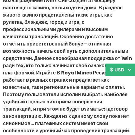
вознаграждение 1win? Сие создает атмосферу
настоящего казино, не выходя из дома. В разделе
живого казино представлены такие игры, как
рулетка, блэкджек, город и игра, с
профессиональными дилерами и высоким
качеством трансляций. Особенно достаточно
отметить приветственный бонус – отличная
возможность начать свой путь с дополнительными
средствами. Данное своеобразная поддержка от 1win
ради тех, кто только начинает своё ознакомление с
$ USD
платформой. Играйте В Royal Mines Ресурс
работает в разных странах и предлагает как
известные, так и региональные варианты оплаты.
Поэтому пользователи исполин выбрать наиболее
удобный с целью них прием совершения
транзакций, и при этом не будет взиматься договор
за конвертацию. Каждая из к данному слову пока нет
синонимов… платежных систем имеет свои
особенности и урочный час проведения транзакций.