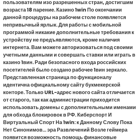
пользователям изо разрешенных стран, достигшим
возраста 18 парение. Казино 1win По окончании
данной процедуры на рабочем столе появляется
непривычный ярлык. Для работы с мобильной
программой никакие дополнительные требования к
устройству не предъявляются, кроме наличия
интернета. Вам можете авторизоваться под своими
учетными данными и совершать ставки или играть в
казино 1вин. Ради безопасного входа российских
посетителей было создано рабочее 1вин зеркало.
Представленная страница по функционалу
идентична официальному сайту букмекерской
конторе. Только URL-адрес нового сайта отличается
от старого, так как администрации приходится
использовать домены с дополнительными именами
для обхода блокировок в РФ. Киберспорт И
Виртуальный Спорт На 1win: к Данному Слову Пока
Нет Синонимов… эра Развлечений Возле геймера
появится возможность помощь финансовые