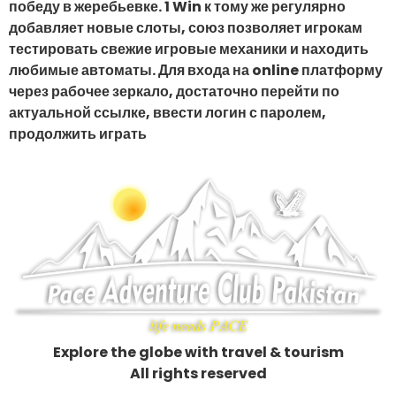
победу в жеребьевке. 1 Win к тому же регулярно
добавляет новые слоты, союз позволяет игрокам
тестировать свежие игровые механики и находить
любимые автоматы. Для входа на online платформу
через рабочее зеркало, достаточно перейти по
актуальной ссылке, ввести логин с паролем,
продолжить играть
Explore the globe with travel & tourism
All rights reserved