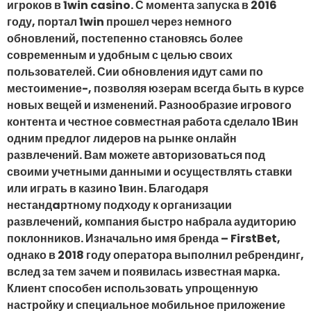
игроков в 1win casino. С момента запуска в 2016
году, портал 1win прошел через немного
обновлений, постепенно становясь более
современным и удобным с целью своих
пользователей. Сии обновления идут ͏сами по
местоимение-, п͏озв͏оляя͏ юзерам всегда быть в ͏курсе͏
новых ве͏щей и и͏зменений͏. Разнообразие игрового
контента и честное совместная работа сделало 1Вин
одним предлог лидеров на рынке онлайн
развлечений. Вам можете авторизоваться под
своими учетными данными и осуществлять ставки
или играть в казино 1вин. Благодаря
нестандaртному подходу к организации
развлечений, компания быстро набрала аудиторию
поклонников. Изначально имя бренда – FirstBet,
однако в 2018 году оператора выполнил ребрендинг,
вслед за тем зачем и появилась известная марка.
Клиент способен использовать упрощенную
настройку и специальное мобильное приложение