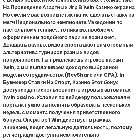
На Проведение Азартных Игр В 1win Казино окраина
Но ежели у вас возникнет желание сделать ставку на
матч Национального чемпионата Македонии по
настольному теннису, то никаких проблем с
оформлением подобного пари не возникнет.
Двадцать разных видов спорта дают вам огромный
альтернатива турниров разных видов
популярности. Ты привлекаешь игроков на сайт
1win, а мы выплачиваем доход по выбранной
модели сотрудничества (RevShare или CPA). In
Букмекер Ставки На Спорт, Казино Этот бонус
доступен для использования в игровых автоматах
1Win casino. Условия по вейджеру пользователям
портала нужно выполнить образовать нескольких
недель с момента получения приветственного
бонуса. Оператор 1 Win действует в рамках
лицензии, ведет легальную деятельность, поэтому
регистрация доступна исключительно