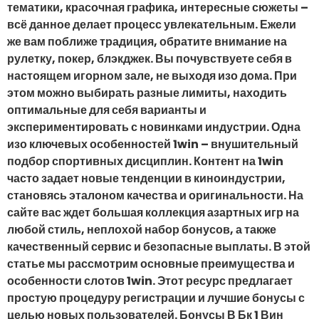
тематики, красочная графика, интересные сюжеты –
всё данное делает процесс увлекательным. Ежели
же вам поближе традиция, обратите внимание на
рулетку, покер, блэкджек. Вы почувствуете себя в
настоящем игорном зале, не выходя изо дома. При
этом можно выбирать разные лимиты, находить
оптимальные для себя варианты и
экспериментировать с новинками индустрии. Одна
изо ключевых особенностей 1win – внушительный
подбор спортивных дисциплин. Контент на 1win
часто задает новые тенденции в киноиндустрии,
становясь эталоном качества и оригинальности. На
сайте вас ждет большая коллекция азартных игр на
любой стиль, неплохой набор бонусов, а также
качественный сервис и безопасные выплаты. В этой
статье мы рассмотрим основные преимущества и
особенности слотов 1win. Этот ресурс предлагает
простую процедуру регистрации и лучшие бонусы с
целью новых пользователей. Бонусы В Бк 1 Вин