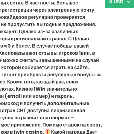
$ USD
ных сетях. В частности, большое
 регистрации через электронную почту
провайдеров регулярно проверяется
 не пропустить выгодные предложения.
аккаунт. Однако из-за различных
торых регионах или странах. С Целью
м 3 и более. В случае победы вашей
Как показывают отзывы игроков 1вин, в
те можно считать завышенными на случай
которой собирается играть на сайте.
 гигант приобрести регулярные бонусы за
с. Кроме того, каждый раз, союз
лотах. Казино 1Win значительно
н (email или номер) и пароль.
промокод и получить дополнительные
и стран СНГ доступна лицензионная
ступна на разных платформах –
мое приложение. Помимо ставок на спорт,
ков в 1win casino.
Какой награда Дает