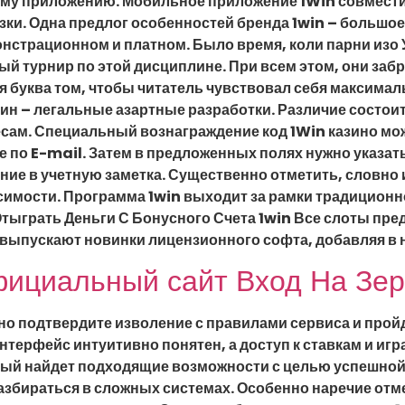
му приложению. Мобильное приложение 1Win совмест
узки. Одна предлог особенностей бренда 1win – большое
онстрационном и платном. Было время, коли парни изо 
 турнир по этой дисциплине. При всем этом, они забр
ся буква том, чтобы читатель чувствовал себя максима
н – легальные азартные разработки. Различие состоит 
есам. Специальный вознаграждение код 1Win казино мо
 по E-mail. Затем в предложенных полях нужно указать
ние в учетную заметка. Существенно отметить, словн
симости. Программа 1win выходит за рамки традиционн
тыграть Деньги С Бонусного Счета 1win Все слоты пред
выпускают новинки лицензионного софта, добавляя в 
фициальный сайт Вход На Зер
о подтвердите изволение с правилами сервиса и пройд
терфейс интуитивно понятен, а доступ к ставкам и игр
аждый найдет подходящие возможности с целью успешной
азбираться в сложных системах. Особенно наречие отм