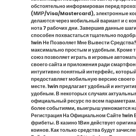
обстоятельно информирован перед прохож
(МИР/Visa/Mastercard), электронные коше
делаются через мобильный вариант и с ком
нота 7 рабочих дни. Завершив данные шаг
способен похвастаться тщательно подобр
1win Не Позволяет Мне Вывести Средства?
максимально простым и удобным. Кроме т
союз позволяет играть в игровые автомат
своего сайта и приложения ради смартфоно
интуитивно понятный интерфейс, который 
предоставляет мобильную версию своего с
месте. 1win предлагает удобный и интуит
удобным. В некоторых случаях актуальным
официальный ресурс по всем параметрам. Н
более событиями, выигрыш умножается на 
Регистрация На Официальном Сайте 1win 
фрибеты. В казино 1Вин действует ориги
коинов. Как только средства будут зачисл