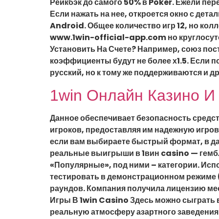
Рейкбэк до самого 50% в Poker. Ежели пер
Если нажать на нее, откроется окно с дет
Android. Общее количество игр 12, но ко
www.1win-official-app.com но круглосут
Установить На Счете? Например, союз пос
коэффициенты будут не более х1.5. Если п
русский, но к тому же поддерживаются и д
1win Онлайн Казино И
Данное обеспечивает безопасность средст
игроков, предоставляя им надежную игров
если вам выбираете быстрый формат, в 
реальные выигрыши в 1вин casino — гембл
«Популярные», под ними – категории. Испо
тестировать в демонстрационном режиме (
раундов. Компания получила лицензию ме
Игры В 1win Casino Здесь можно сыграть в 
реальную атмосферу азартного заведения