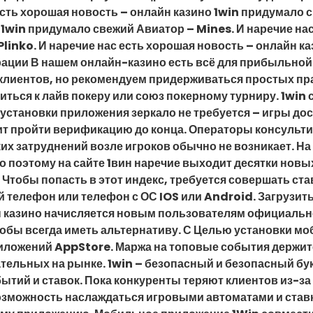
есть хорошая новость – онлайн казино 1win придумало 
 1win придумало свежий Авиатор – Mines. И наречие на
Plinko. И наречие нас есть хорошая новость – онлайн 
рации В нашем онлайн-казино есть всё для прибыльно
клиентов, но рекомендуем придерживаться простых пра
иться к лайв покеру или союз покерному турниру. 1win
установки приложения зеркало не требуется – игры дос
оит пройти верификацию до конца. Операторы консульти
их затруднений возле игроков обычно не возникает. Н
но поэтому на сайте 1вин наречие выходит десятки новы
Чтобы попасть в этот индекс, требуется совершать ста
й телефон или телефон с ОС IOS или Android. Загрузи
 казино начисляется новым пользователям официально
чтобы всегда иметь альтернативу. С Целью установки 
риложений AppStore. Маржа на топовые события держитс
ельных на рынке. 1win – безопасный и безопасный бу
тий и ставок. Пока конкуренты теряют клиентов из-за 
возможность наслаждаться игровыми автоматами и ставк