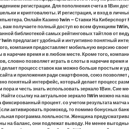
дением регистрации. Для пополнения счета в 1Вин дос
льки и криптовалюты. И регистрация, и вход в личны
пьютера. Онлайн Казино 1win – Ставки На Киберспорт 
и, вам получаете полный доступ ко всем функциям 1Win
анной библиотекой самых рейтинговых тайтлов от вед
 1win предлагает удобный и интуитивно понятный инт
ого, компания предоставляет мобильную версию своег
ы в наречие время и в любом месте. Кроме того, комп
в, словно позволяет играть в слоты в наречие время и
делает процесс ставок как можно больше простым и уд
айта и приложения ради смартфонов, союз позволяет д
ивно понятный интерфейс, который делает процесс раз
 пора и честь знать использовать зеркало 1Вин. Сие 
айти ссылку на актуальное зеркало 1Win можно на наше
фиксированный процент. со учетом результата матча 
Если активировать промокод, то помимо бонусных банк
нальная программа лояльности. Женщина предусматрив
ены на баланс, они подлежат выводу. Не менее выгодны