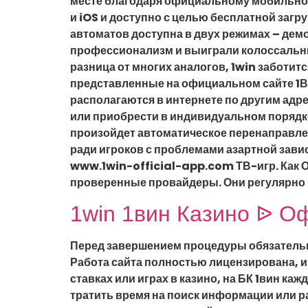
месте благодаря официальному мобильно
и iOS и доступно с целью бесплатной загр
автоматов доступна в двух режимах – дем
профессионализм и выиграли колоссальный
разница от многих аналогов, 1win заботит
представленные на официальном сайте 1Ви
располагаются в интернете по другим адр
или приобрести в индивидуальном порядке
произойдет автоматическое перенаправле
ради игроков с проблемами азартной зави
www.1win-official-app.com ТВ-игр. Как О
проверенные провайдеры. Они регулярно 
1win 1вин Казино ᐉ О
Перед завершением процедуры обязательн
Работа сайта полностью лицензирована, ин
ставках или играх в казино, на БК 1вин к
тратить время на поиск информации или р