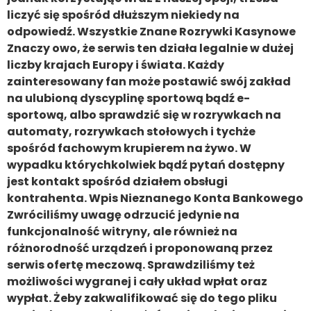
liczyć się spośród dłuższym niekiedy na
odpowiedź. Wszystkie Znane Rozrywki Kasynowe
Znaczy owo, że serwis ten działa legalnie w dużej
liczby krajach Europy i świata. Każdy
zainteresowany fan może postawić swój zakład
na ulubioną dyscyplinę sportową bądź e-
sportową, albo sprawdzić się w rozrywkach na
automaty, rozrywkach stołowych i tychże
spośród fachowym krupierem na żywo. W
wypadku którychkolwiek bądź pytań dostępny
jest kontakt spośród działem obsługi
kontrahenta. Wpis Nieznanego Konta Bankowego
Zwróciliśmy uwagę odrzucić jedynie na
funkcjonalność witryny, ale również na
różnorodność urządzeń i proponowaną przez
serwis ofertę meczową. Sprawdziliśmy też
możliwości wygranej i cały układ wpłat oraz
wypłat. Żeby zakwalifikować się do tego pliku