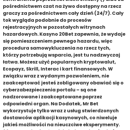
pośrednictwem czat na żywo dostępny na rzecz
graczy za pośrednictwem cały dzień (24/7). Cały
tok wygląda podobnie do procesów
rejestracyjnych w pozostałych witrynach
hazardowych. Kasyno 20Bet zapewnia, że wydaje
się pomieszczeniem pewnego hazardu, więc
procedura samowykluczenia na rzecz tych,
którzy potrzebują wsparcia, jest tu nadzwyczaj
łatwa. Możesz użyć popularnych kryptowalut,
Ecopayz, Skrill, Interac i kart finansowych. W
związku wraz z wydanym pozwoleniem, nie
zaakceptować jesteś zobligowany obawiać się o
cyberzabezpieczenia portalu – są one
nadzorowane i zaakceptowane poprzez
odpowiedni organ. Na Dodatek, Mr Bet
wykorzystuje tylko wraz z usług stwierdzonych
dostawców aplikacji kasynowych, co niweluje
jakieś możliwości na nieuczciwe eksperymenty.