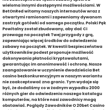
wieloma innymi dostępnymi możliwościami. W
BetOnRed witamy naszych internautów wraz z
otwartymi ramionami i zapewniamy dywanom
zastrzyk gotówki od samego początku. Polski Pęk
Powitalny został zbudowany, aby dać Ci
przewagę na początek Twej przygody z grą,
zapewniając więcej środków do odwiedzenia
zabawy na początek. W kwestii bezpieczeństwa
użytkowników podest proponuje możliwość
dokonywania płatności kryptowalutami,
gwarantując im anonimowość i ochronę. Nasze
zaangażowanie w uczynienie dwadzieścia Bet
casino bezkonkurencyjnym w naszym wariantu
nie zaakceptować zna granic. Tym wydaje się
być, że dodaliśmy co w żadnym wypadku 2000
różnych gier do odwiedzenia naszego katalogu
komputerów, na które nasi zawodnicy mogą
obstawiać. Poglądy Zawodników O 20bet Casino