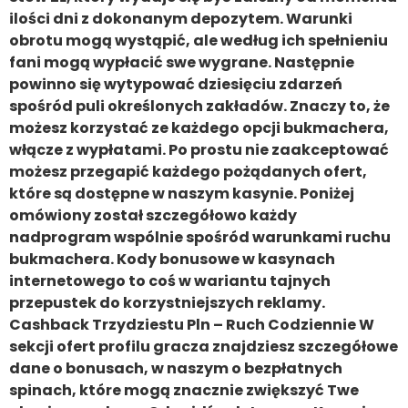
ilości dni z dokonanym depozytem. Warunki
obrotu mogą wystąpić, ale według ich spełnieniu
fani mogą wypłacić swe wygrane. Następnie
powinno się wytypować dziesięciu zdarzeń
spośród puli określonych zakładów. Znaczy to, że
możesz korzystać ze każdego opcji bukmachera,
włącze z wypłatami. Po prostu nie zaakceptować
możesz przegapić każdego pożądanych ofert,
które są dostępne w naszym kasynie. Poniżej
omówiony został szczegółowo każdy
nadprogram wspólnie spośród warunkami ruchu
bukmachera. Kody bonusowe w kasynach
internetowego to coś w wariantu tajnych
przepustek do korzystniejszych reklamy.
Cashback Trzydziestu Pln – Ruch Codziennie W
sekcji ofert profilu gracza znajdziesz szczegółowe
dane o bonusach, w naszym o bezpłatnych
spinach, które mogą znacznie zwiększyć Twe