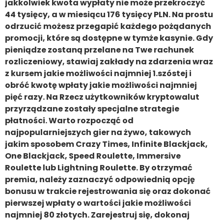
jakkolwiek kwota wypłaty nie może przekroczyć
44 tysięcy, a w miesiącu 176 tysięcy PLN. Na prostu
odrzucić możesz przegapić każdego pożądanych
promocji, które są dostępne w tymże kasynie. Gdy
pieniądze zostaną przelane na Twe rachunek
rozliczeniowy, stawiaj zakłady na zdarzenia wraz
z kursem jakie możliwości najmniej 1.szóstej i
obróć kwotę wpłaty jakie możliwości najmniej
pięć razy. Na Rzecz użytkowników kryptowalut
przyrządzane zostały specjalne strategie
płatności. Warto rozpocząć od
najpopularniejszych gier na żywo, takowych
jakim sposobem Crazy Times, Infinite Blackjack,
One Blackjack, Speed Roulette, Immersive
Roulette lub Lightning Roulette. By otrzymać
premia, należy zaznaczyć odpowiednią opcję
bonusu w trakcie rejestrowania się oraz dokonać
pierwszej wpłaty o wartości jakie możliwości
najmniej 80 złotych. Zarejestruj się, dokonaj