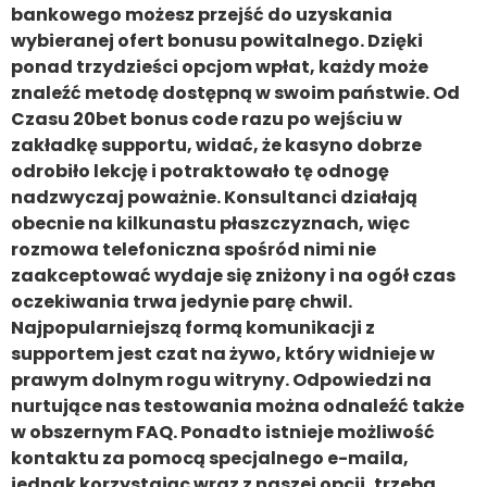
bankowego możesz przejść do uzyskania
wybieranej ofert bonusu powitalnego. Dzięki
ponad trzydzieści opcjom wpłat, każdy może
znaleźć metodę dostępną w swoim państwie. Od
Czasu 20bet bonus code razu po wejściu w
zakładkę supportu, widać, że kasyno dobrze
odrobiło lekcję i potraktowało tę odnogę
nadzwyczaj poważnie. Konsultanci działają
obecnie na kilkunastu płaszczyznach, więc
rozmowa telefoniczna spośród nimi nie
zaakceptować wydaje się zniżony i na ogół czas
oczekiwania trwa jedynie parę chwil.
Najpopularniejszą formą komunikacji z
supportem jest czat na żywo, który widnieje w
prawym dolnym rogu witryny. Odpowiedzi na
nurtujące nas testowania można odnaleźć także
w obszernym FAQ. Ponadto istnieje możliwość
kontaktu za pomocą specjalnego e-maila,
jednak korzystając wraz z naszej opcji, trzeba