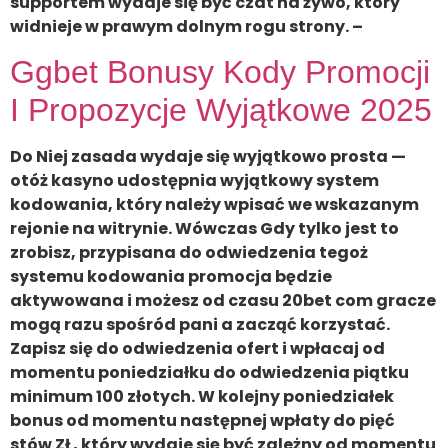
supportem wydaje się być czat na żywo, który
widnieje w prawym dolnym rogu strony. –
Ggbet Bonusy Kody Promocji
I Propozycje Wyjątkowe 2025
Do Niej zasada wydaje się wyjątkowo prosta —
otóż kasyno udostępnia wyjątkowy system
kodowania, który należy wpisać we wskazanym
rejonie na witrynie. Wówczas Gdy tylko jest to
zrobisz, przypisana do odwiedzenia tegoż
systemu kodowania promocja będzie
aktywowana i możesz od czasu 20bet com gracze
mogą razu spośród pani a zacząć korzystać.
Zapisz się do odwiedzenia ofert i wpłacaj od
momentu poniedziałku do odwiedzenia piątku
minimum 100 złotych. W kolejny poniedziałek
bonus od momentu następnej wpłaty do pięć
stów ZŁ, który wydaje się być zależny od momentu