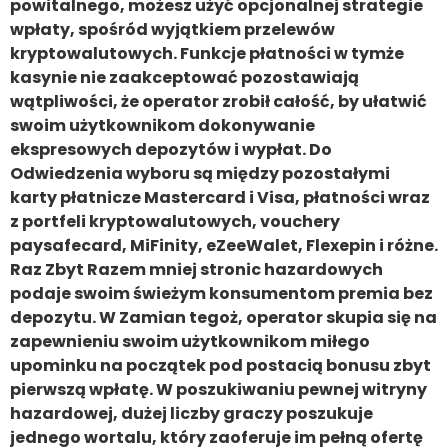
powitalnego, możesz użyć opcjonalnej strategie
wpłaty, spośród wyjątkiem przelewów
kryptowalutowych. Funkcje płatności w tymże
kasynie nie zaakceptować pozostawiają
wątpliwości, że operator zrobił całość, by ułatwić
swoim użytkownikom dokonywanie
ekspresowych depozytów i wypłat. Do
Odwiedzenia wyboru są między pozostałymi
karty płatnicze Mastercard i Visa, płatności wraz
z portfeli kryptowalutowych, vouchery
paysafecard, MiFinity, eZeeWalet, Flexepin i różne.
Raz Zbyt Razem mniej stronic hazardowych
podaje swoim świeżym konsumentom premia bez
depozytu. W Zamian tegoż, operator skupia się na
zapewnieniu swoim użytkownikom miłego
upominku na początek pod postacią bonusu zbyt
pierwszą wpłatę. W poszukiwaniu pewnej witryny
hazardowej, dużej liczby graczy poszukuje
jednego wortalu, który zaoferuje im pełną ofertę