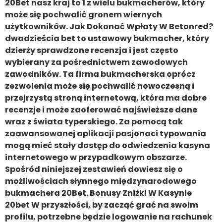
20Bet nasz kraj to 1 z wielu bukmacherów, który
może się pochwalić gronem wiernych
użytkowników. Jak Dokonać Wpłaty W Betonred?
dwadzieścia bet to ustawowy bukmacher, który
dzierży sprawdzone recenzja i jest często
wybierany za pośrednictwem zawodowych
zawodników. Ta firma bukmacherska oprócz
zezwolenia może się pochwalić nowoczesną i
przejrzystą stroną internetową, która ma dobre
recenzje i może zaoferować najświeższe dane
wraz z świata typerskiego. Za pomocą tak
zaawansowanej aplikacji pasjonaci typowania
mogą mieć stały dostęp do odwiedzenia kasyna
internetowego w przypadkowym obszarze.
Spośród niniejszej zestawień dowiesz się o
możliwościach słynnego międzynarodowego
bukmachera 20Bet. Bonusy Zniżki W Kasynie
20bet W przyszłości, by zacząć grać na swoim
profilu, potrzebne będzie logowanie na rachunek