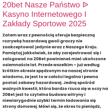
20bet Nasze Państwo ᐉ
Kasyno Internetowego I
Zakłady Sportowe 2025
Zatem wraz z pewnością oferuje bezpieczną
rozrywkę hazardową gwoli graczy nie
zaakceptować jedynie wraz z Naszego Kraju.
Pamiętaj jakkolwiek, że aby zarejestrować się i
zalogować na 20Bet powinieneś mieć ukończone
osiemnaście lat. Przede wszelkim – już według
krótkim okresie spędzonym na naszej stronie
wiadomo, że jest to w całości legalna i pewna
postać zabawy hazardowej. Jedną spośród
ważnych kwestii, która bardzo rzuca się w oczy na
20Bet jest to czytelna budowa witryny i
niewiarygodnie szybki termin ładowania się
strony domowej. Mówi się, że okres to pieniądz,