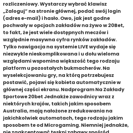
rozliczeniowy. Wystarczy wybrać klawisz
„Zaloguj” na stronie głównej, podać swój login
(adres e-mail) i hasło. Owo, jak jest godne
pochwały w opcjach zakładów na żywo w 20Bet,
to fakt, że jest wiele dostępnych meczów i
względnie masywna cyfra rynków zakładów.
Tylko nawigacja na systemie LIVE wydaje się
niezwykle nieskomplikowana i u dołu wieloma
względami wspomina większość tego rodzaju
platform u pozostałych bukmacherów. Na
wyselekcjowaniu gry, na którą potrzebujesz
postawić, pojawi się kobieta automatycznie w
głównej części ekranu. Nadprogram Na Zakłady
Sportowe 20bet Jednakże zawodnicy wraz z
niektórych krajów, takich jakim sposobem
Australia, mają nałożone zredukowania na
jakichkolwiek automatach, tego rodzaju jakim
sposobem te od Microgaming. Niemniej jednakże,
nie zaakceptować tęskni zabawy spośród