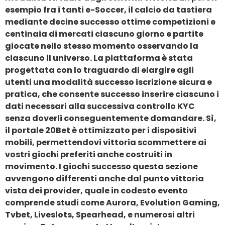
esempio fra i tanti e-Soccer, il calcio da tastiera
mediante decine successo ottime competizioni e
centinaia di mercati ciascuno giorno e partite
giocate nello stesso momento osservando la
ciascuno il universo. La piattaforma è stata
progettata con lo traguardo di elargire agli
utenti una modalità successo iscrizione sicura e
pratica, che consente successo inserire ciascuno i
dati necessari alla successiva controllo KYC
senza doverli conseguentemente domandare. Sì,
il portale 20Bet è ottimizzato per i dispositivi
mobili, permettendovi vittoria scommettere ai
vostri giochi preferiti anche costruiti in
movimento. I giochi successo questa sezione
avvengono differenti anche dal punto vittoria
vista dei provider, quale in codesto evento
comprende studi come Aurora, Evolution Gaming,
Tvbet, Liveslots, Spearhead, e numerosi altri