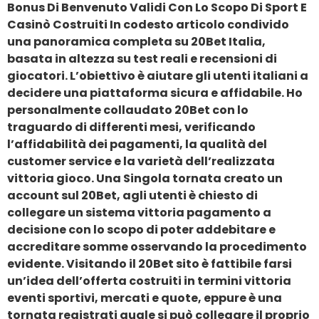
Bonus Di Benvenuto Validi Con Lo Scopo Di Sport E
Casinò Costruiti In codesto articolo condivido
una panoramica completa su 20Bet Italia,
basata in altezza su test reali e recensioni di
giocatori. L’obiettivo è aiutare gli utenti italiani a
decidere una piattaforma sicura e affidabile. Ho
personalmente collaudato 20Bet con lo
traguardo di differenti mesi, verificando
l’affidabilità dei pagamenti, la qualità del
customer service e la varietà dell’realizzata
vittoria gioco. Una Singola tornata creato un
account sul 20Bet, agli utenti è chiesto di
collegare un sistema vittoria pagamento a
decisione con lo scopo di poter addebitare e
accreditare somme osservando la procedimento
evidente. Visitando il 20Bet sito è fattibile farsi
un’idea dell’offerta costruiti in termini vittoria
eventi sportivi, mercati e quote, eppure è una
tornata registrati quale si può collegare il proprio