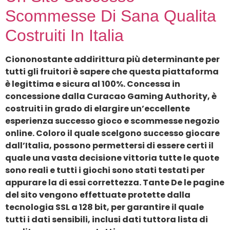
Scommesse Di Sana Qualita
Costruiti In Italia
Ciononostante addirittura più determinante per
tutti gli fruitori è sapere che questa piattaforma
è legittima e sicura al 100%. Concessa in
concessione dalla Curacao Gaming Authority, è
costruiti in grado di elargire un’eccellente
esperienza successo gioco e scommesse negozio
online. Coloro il quale scelgono successo giocare
dall’Italia, possono permettersi di essere certi il
quale una vasta decisione vittoria tutte le quote
sono reali e tutti i giochi sono stati testati per
appurare la di essi correttezza. Tante De le pagine
del sito vengono effettuate protette dalla
tecnologia SSL a 128 bit, per garantire il quale
tutti i dati sensibili, inclusi dati tuttora lista di