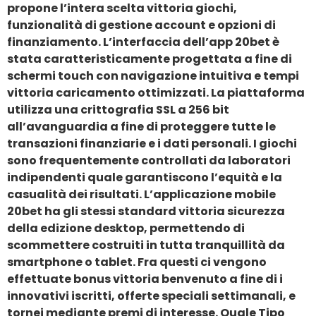
propone l’intera scelta vittoria giochi,
funzionalità di gestione account e opzioni di
finanziamento. L’interfaccia dell’app 20bet è
stata caratteristicamente progettata a fine di
schermi touch con navigazione intuitiva e tempi
vittoria caricamento ottimizzati. La piattaforma
utilizza una crittografia SSL a 256 bit
all’avanguardia a fine di proteggere tutte le
transazioni finanziarie e i dati personali. I giochi
sono frequentemente controllati da laboratori
indipendenti quale garantiscono l’equità e la
casualità dei risultati. L’applicazione mobile
20bet ha gli stessi standard vittoria sicurezza
della edizione desktop, permettendo di
scommettere costruiti in tutta tranquillità da
smartphone o tablet. Fra questi ci vengono
effettuate bonus vittoria benvenuto a fine di i
innovativi iscritti, offerte speciali settimanali, e
tornei mediante premi di interesse. Quale Tipo