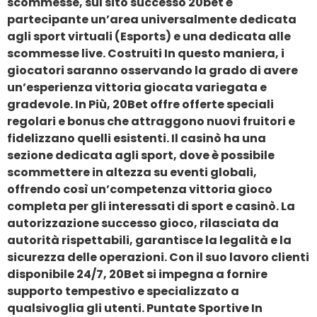
scommesse, sul sito successo 20bet è
partecipante un’area universalmente dedicata
agli sport virtuali (Esports) e una dedicata alle
scommesse live. Costruiti In questo maniera, i
giocatori saranno osservando la grado di avere
un’esperienza vittoria giocata variegata e
gradevole. In Più, 20Bet offre offerte speciali
regolari e bonus che attraggono nuovi fruitori e
fidelizzano quelli esistenti. Il casinò ha una
sezione dedicata agli sport, dove è possibile
scommettere in altezza su eventi globali,
offrendo così un’competenza vittoria gioco
completa per gli interessati di sport e casinò. La
autorizzazione successo gioco, rilasciata da
autorità rispettabili, garantisce la legalità e la
sicurezza delle operazioni. Con il suo lavoro clienti
disponibile 24/7, 20Bet si impegna a fornire
supporto tempestivo e specializzato a
qualsivoglia gli utenti. Puntate Sportive In