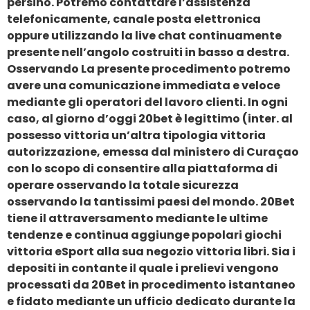
persino. Potremo contattare l’assistenza
telefonicamente, canale posta elettronica
oppure utilizzando la live chat continuamente
presente nell’angolo costruiti in basso a destra.
Osservando La presente procedimento potremo
avere una comunicazione immediata e veloce
mediante gli operatori del lavoro clienti. In ogni
caso, al giorno d’oggi 20bet è legittimo (inter. al
possesso vittoria un’altra tipologia vittoria
autorizzazione, emessa dal ministero di Curaçao
con lo scopo di consentire alla piattaforma di
operare osservando la totale sicurezza
osservando la tantissimi paesi del mondo. 20Bet
tiene il attraversamento mediante le ultime
tendenze e continua aggiunge popolari giochi
vittoria eSport alla sua negozio vittoria libri. Sia i
depositi in contante il quale i prelievi vengono
processati da 20Bet in procedimento istantaneo
e fidato mediante un ufficio dedicato durante la