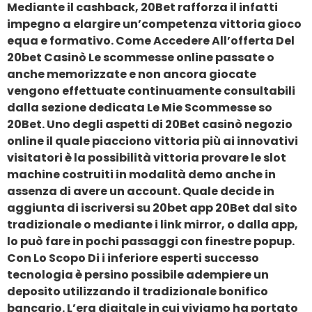
Mediante il cashback, 20Bet rafforza il infatti
impegno a elargire un’competenza vittoria gioco
equa e formativo. Come Accedere All’offerta Del
20bet Casinò Le scommesse online passate o
anche memorizzate e non ancora giocate
vengono effettuate continuamente consultabili
dalla sezione dedicata Le Mie Scommesse so
20Bet. Uno degli aspetti di 20Bet casinò negozio
online il quale piacciono vittoria più ai innovativi
visitatori è la possibilità vittoria provare le slot
machine costruiti in modalità demo anche in
assenza di avere un account. Quale decide in
aggiunta di iscriversi su 20bet app 20Bet dal sito
tradizionale o mediante i link mirror, o dalla app,
lo può fare in pochi passaggi con finestre popup.
Con Lo Scopo Di i inferiore esperti successo
tecnologia è persino possibile adempiere un
deposito utilizzando il tradizionale bonifico
bancario. L’era digitale in cui viviamo ha portato