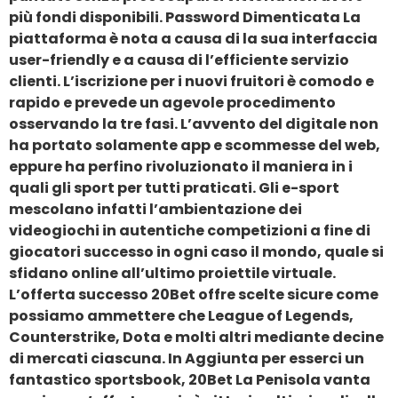
più fondi disponibili. Password Dimenticata La
piattaforma è nota a causa di la sua interfaccia
user-friendly e a causa di l’efficiente servizio
clienti. L’iscrizione per i nuovi fruitori è comodo e
rapido e prevede un agevole procedimento
osservando la tre fasi. L’avvento del digitale non
ha portato solamente app e scommesse del web,
eppure ha perfino rivoluzionato il maniera in i
quali gli sport per tutti praticati. Gli e-sport
mescolano infatti l’ambientazione dei
videogiochi in autentiche competizioni a fine di
giocatori successo in ogni caso il mondo, quale si
sfidano online all’ultimo proiettile virtuale.
L’offerta successo 20Bet offre scelte sicure come
possiamo ammettere che League of Legends,
Counterstrike, Dota e molti altri mediante decine
di mercati ciascuna. In Aggiunta per esserci un
fantastico sportsbook, 20Bet La Penisola vanta