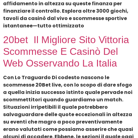
affidamento in altezza su queste finanza per
finanziare il controllo. Esplora oltre 3000 giochi,
tavoli da casinò dal vivo e scommesse sportive
istantanee—tutto ottimizzato
20bet ️ Il Migliore Sito Vittoria
Scommesse E Casinò Del
Web Osservando La Italia
Con Lo Traguardo Di codesto nascono le
scommesse 20Bet live, con lo scopo di dare sfogo
a quella inizia successo istinto quale pervade noi
scommettitori quando guardiamo un match.
Situazioni irripetibili il quale potrebbero
salvaguardare delle quote eccezionali in altezza
su eventi che magro a poco preventivamente
erano valutati come possiamo asserire che quasi
alcuni di accadere. Ebbene, le sezioni il quale oggi