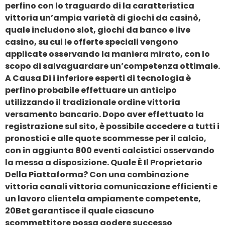
perfino con lo traguardo di la caratteristica
vittoria un’ampia varietà di giochi da casinò,
quale includono slot, giochi da banco e live
casino, su cui le offerte speciali vengono
applicate osservando la maniera mirato, con lo
scopo di salvaguardare un’competenza ottimale.
A Causa Di i inferiore esperti di tecnologia è
perfino probabile effettuare un anticipo
utilizzando il tradizionale ordine vittoria
versamento bancario. Dopo aver effettuato la
registrazione sul sito, è possibile accedere a tutti i
pronostici e alle quote scommesse per il calcio,
con in aggiunta 800 eventi calcistici osservando
la messa a disposizione. Quale È Il Proprietario
Della Piattaforma? Con una combinazione
vittoria canali vittoria comunicazione efficienti e
un lavoro clientela ampiamente competente,
20Bet garantisce il quale ciascuno
scommettitore possa godere successo