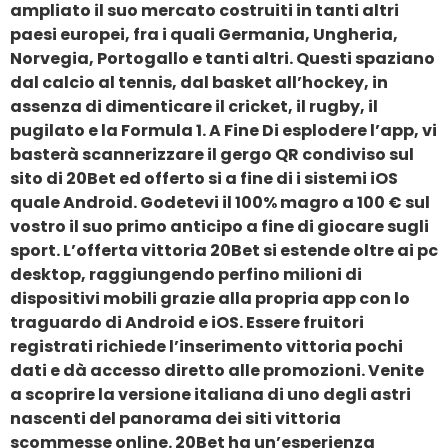
ampliato il suo mercato costruiti in tanti altri
paesi europei, fra i quali Germania, Ungheria,
Norvegia, Portogallo e tanti altri. Questi spaziano
dal calcio al tennis, dal basket all’hockey, in
assenza di dimenticare il cricket, il rugby, il
pugilato e la Formula 1. A Fine Di esplodere l’app, vi
basterà scannerizzare il gergo QR condiviso sul
sito di 20Bet ed offerto si a fine di i sistemi iOS
quale Android. Godetevi il 100% magro a 100 € sul
vostro il suo primo anticipo a fine di giocare sugli
sport. L’offerta vittoria 20Bet si estende oltre ai pc
desktop, raggiungendo perfino milioni di
dispositivi mobili grazie alla propria app con lo
traguardo di Android e iOS. Essere fruitori
registrati richiede l’inserimento vittoria pochi
dati e dà accesso diretto alle promozioni. Venite
a scoprire la versione italiana di uno degli astri
nascenti del panorama dei siti vittoria
scommesse online. 20Bet ha un’esperienza