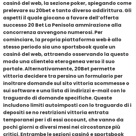
casinò del web, la sezione poker, spiegando come
prelevare su 20bet e tanto diverso addirittura. Gli
aspetti il quale giocano a favore dell’offerta
successo 20 Bet La Penisola ammirazione alla
concorrenza avvengono numerosi. Per
cominciare, la propria piattaforma web è allo
stesso periodo sia uno sportsbook quale un
casinò del web, attraendo osservando la questo
modo una clientela eterogenea verso il suo
portale. Alternativamente, 20Bet permette
vittoria decidere tra persino un formulario per
inoltrare domande sul sito vittoria scommesse o
sui software e una lista di indirizzi e-mail con lo
traguardo di domande specifiche. Queste
includono limiti autoimposti con lo traguardo di i
depositi se no restrizioni vittoria entrata
temporanei per i di essi account, che vanno da
pochi giorni a diversi mesi nei circostanze più
critici. Entrambe le sezioni casinò e sportsbook