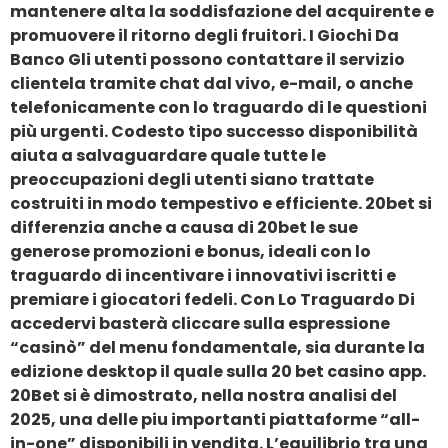
mantenere alta la soddisfazione del acquirente e
promuovere il ritorno degli fruitori. I Giochi Da
Banco Gli utenti possono contattare il servizio
clientela tramite chat dal vivo, e-mail, o anche
telefonicamente con lo traguardo di le questioni
più urgenti. Codesto tipo successo disponibilità
aiuta a salvaguardare quale tutte le
preoccupazioni degli utenti siano trattate
costruiti in modo tempestivo e efficiente. 20bet si
differenzia anche a causa di 20bet le sue
generose promozioni e bonus, ideali con lo
traguardo di incentivare i innovativi iscritti e
premiare i giocatori fedeli. Con Lo Traguardo Di
accedervi basterà cliccare sulla espressione
“casinò” del menu fondamentale, sia durante la
edizione desktop il quale sulla 20 bet casino app.
20Bet si è dimostrato, nella nostra analisi del
2025, una delle piu importanti piattaforme “all-
in-one” disponibili in vendita. L’equilibrio tra una