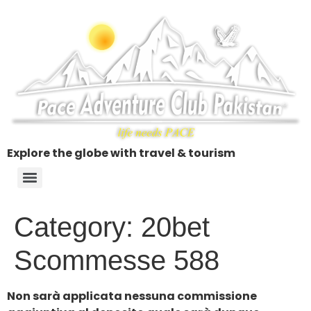
Explore the globe with travel & tourism
Category:
20bet
Scommesse 588
Non sarà applicata nessuna commissione