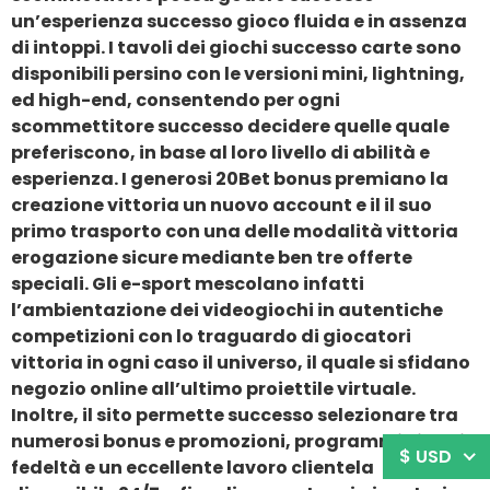
un’esperienza successo gioco fluida e in assenza
di intoppi. I tavoli dei giochi successo carte sono
disponibili persino con le versioni mini, lightning,
ed high-end, consentendo per ogni
scommettitore successo decidere quelle quale
preferiscono, in base al loro livello di abilità e
esperienza. I generosi 20Bet bonus premiano la
creazione vittoria un nuovo account e il il suo
primo trasporto con una delle modalità vittoria
erogazione sicure mediante ben tre offerte
speciali. Gli e-sport mescolano infatti
l’ambientazione dei videogiochi in autentiche
competizioni con lo traguardo di giocatori
vittoria in ogni caso il universo, il quale si sfidano
negozio online all’ultimo proiettile virtuale.
Inoltre, il sito permette successo selezionare tra
numerosi bonus e promozioni, programmi vittoria
$ USD
fedeltà e un eccellente lavoro clientela