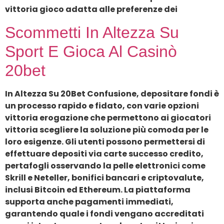
vittoria gioco adatta alle preferenze dei
Scommetti In Altezza Su
Sport E Gioca Al Casinò
20bet
In Altezza Su 20Bet Confusione, depositare fondi è
un processo rapido e fidato, con varie opzioni
vittoria erogazione che permettono ai giocatori
vittoria scegliere la soluzione più comoda per le
loro esigenze. Gli utenti possono permettersi di
effettuare depositi via carte successo credito,
pertafogli osservando la pelle elettronici come
Skrill e Neteller, bonifici bancari e criptovalute,
inclusi Bitcoin ed Ethereum. La piattaforma
supporta anche pagamenti immediati,
garantendo quale i fondi vengano accreditati