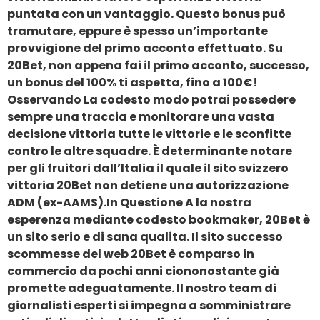
puntata con un vantaggio. Questo bonus può
tramutare, eppure è spesso un’importante
provvigione del primo acconto effettuato. Su
20Bet, non appena fai il primo acconto, successo,
un bonus del 100% ti aspetta, fino a 100€!
Osservando La codesto modo potrai possedere
sempre una traccia e monitorare una vasta
decisione vittoria tutte le vittorie e le sconfitte
contro le altre squadre. È determinante notare
per gli fruitori dall’Italia il quale il sito svizzero
vittoria 20Bet non detiene una autorizzazione
ADM (ex-AAMS).In Questione A la nostra
esperenza mediante codesto bookmaker, 20Bet è
un sito serio e di sana qualita. Il sito successo
scommesse del web 20Bet è comparso in
commercio da pochi anni ciononostante già
promette adeguatamente. Il nostro team di
giornalisti esperti si impegna a somministrare