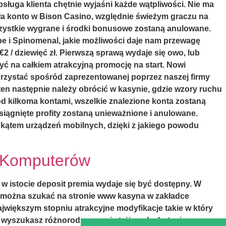
bsługa klienta chętnie wyjaśni każde wątpliwości. Nie ma
a konto w Bison Casino, względnie świeżym graczu na
szystkie wygrane i środki bonusowe zostaną anulowane.
be i Spinomenal, jakie możliwości daje nam przewagę
 / dziewięć zł. Pierwszą sprawą wydaje się owo, lub
ć na całkiem atrakcyjną promocję na start. Nowi
orzystać spośród zaprezentowanej poprzez naszej firmy
ten następnie należy obrócić w kasynie, gdzie wzory ruchu
d kilkoma kontami, wszelkie znalezione konta zostaną
siągnięte profity zostaną unieważnione i anulowane.
 kątem urządzeń mobilnych, dzięki z jakiego powodu
I Komputerów
o w istocie deposit premia wydaje się być dostępny. W
ch można szukać na stronie www kasyna w zakładce
jwiększym stopniu atrakcyjne modyfikacje takie w który
wyszukasz różnorodne wersje tejże szlachetnej gry —