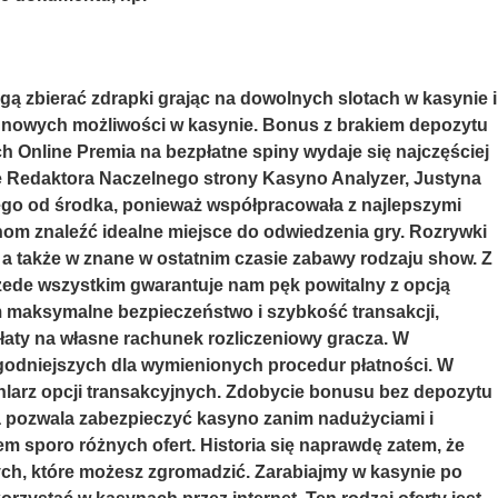
ą zbierać zdrapki grając na dowolnych slotach w kasynie i
a nowych możliwości w kasynie. Bonus z brakiem depozytu
Online Premia na bezpłatne spiny wydaje się najczęściej
e Redaktora Naczelnego strony Kasyno Analyzer, Justyna
ego od środka, ponieważ współpracowała z najlepszymi
nom znaleźć idealne miejsce do odwiedzenia gry. Rozrywki
 a także w znane w ostatnim czasie zabawy rodzaju show. Z
rzede wszystkim gwarantuje nam pęk powitalny z opcją
 maksymalne bezpieczeństwo i szybkość transakcji,
aty na własne rachunek rozliczeniowy gracza. W
ogodniejszych dla wymienionych procedur płatności. W
hlarz opcji transakcyjnych. Zdobycie bonusu bez depozytu
ja pozwala zabezpieczyć kasyno zanim nadużyciami i
m sporo różnych ofert. Historia się naprawdę zatem, że
ch, które możesz zgromadzić. Zarabiajmy w kasynie po