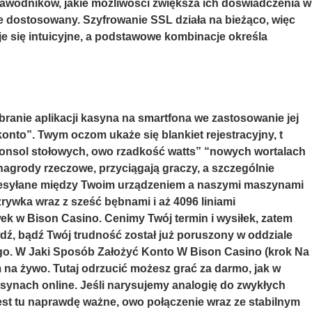
zawodników, jakie możliwości zwiększa ich doświadczenia w
ie dostosowany. Szyfrowanie SSL działa na bieżąco, więc
je się intuicyjne, a podstawowe kombinacje określa
ranie aplikacji kasyna na smartfona we zastosowanie jej
konto”. Twym oczom ukaże się blankiet rejestracyjny, t
konsol stołowych, owo rzadkość watts” “nowych wortalach
agrody rzeczowe, przyciągają graczy, a szczególnie
rzesyłane między Twoim urządzeniem a naszymi maszynami
wka wraz z sześć bębnami i aż 4096 liniami
 w Bison Casino. Cenimy Twój termin i wysiłek, zatem
awdź, bądź Twój trudność został już poruszony w oddziale
ego. W Jaki Sposób Założyć Konto W Bison Casino (krok Na
na żywo. Tutaj odrzucić możesz grać za darmo, jak w
kasynach online. Jeśli narysujemy analogię do zwykłych
jest tu naprawdę ważne, owo połączenie wraz ze stabilnym