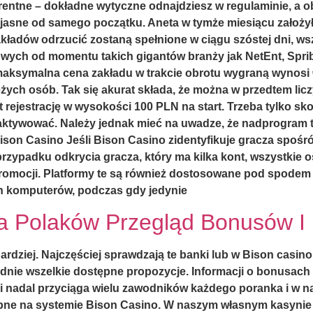
arentne – dokładne wytyczne odnajdziesz w regulaminie, a o
asne od samego początku. Aneta w tymże miesiącu założył
kładów odrzucić zostaną spełnione w ciągu szóstej dni, w
towych od momentu takich gigantów branży jak NetEnt, Spri
aksymalna cena zakładu w trakcie obrotu wygraną wynosi €2
ch osób. Tak się akurat składa, że można w przedtem liczy
rejestrację w wysokości 100 PLN na start. Trzeba tylko sk
e aktywować. Należy jednak mieć na uwadze, że nadprogram 
on Casino Jeśli Bison Casino zidentyfikuje gracza spośró
zypadku odkrycia gracza, który ma kilka kont, wszystkie o
promocji. Platformy te są również dostosowane pod spodem
h komputerów, podczas gdy jedynie
la Polaków Przegląd Bonusów 
jbardziej. Najczęściej sprawdzają te banki lub w Bison casin
ładnie wszelkie dostępne propozycje. Informacji o bonusa
i nadal przyciąga wielu zawodników każdego poranka i w na
pne na systemie Bison Casino. W naszym własnym kasynie 