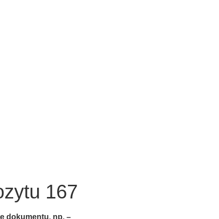
ozytu 167
e dokumentu, np. –