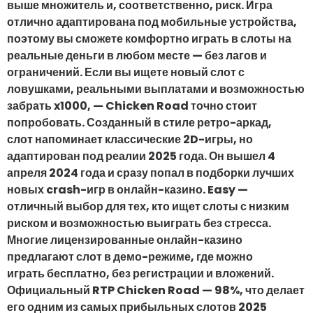
выше множитель и, соответственно, риск. Игра
отлично адаптирована под мобильные устройства,
поэтому вы сможете комфортно играть в слоты на
реальные деньги в любом месте — без лагов и
ограничений. Если вы ищете новый слот с
ловушками, реальными выплатами и возможностью
забрать x1000, — Chicken Road точно стоит
попробовать. Созданный в стиле ретро-аркад,
слот напоминает классические 2D-игры, но
адаптирован под реалии 2025 года. Он вышел 4
апреля 2024 года и сразу попал в подборки лучших
новых crash-игр в онлайн-казино. Easy —
отличный выбор для тех, кто ищет слоты с низким
риском и возможностью выиграть без стресса.
Многие лицензированные онлайн-казино
предлагают слот в демо-режиме, где можно
играть бесплатно, без регистрации и вложений.
Официальный RTP Chicken Road — 98%, что делает
его одним из самых прибыльных слотов 2025