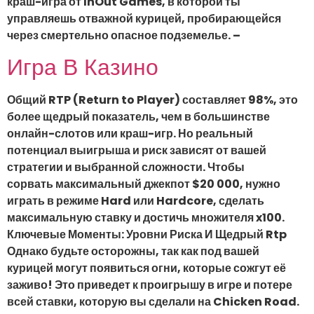
краш-игра от InOut Games, в которой ты
управляешь отважной курицей, пробирающейся
через смертельно опасное подземелье. –
Игра В Казино
Общий RTP (Return to Player) составляет 98%, это
более щедрый показатель, чем в большинстве
онлайн-слотов или краш-игр. Но реальный
потенциал выигрыша и риск зависят от вашей
стратегии и выбранной сложности. Чтобы
сорвать максимальный джекпот $20 000, нужно
играть в режиме Hard или Hardcore, сделать
максимальную ставку и достичь множителя x100.
Ключевые Моменты: Уровни Риска И Щедрый Rtp
Однако будьте осторожны, так как под вашей
курицей могут появиться огни, которые сожгут её
заживо! Это приведет к проигрышу в игре и потере
всей ставки, которую вы сделали на Chicken Road.