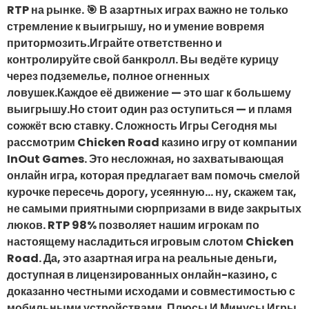
RTP на рынке. 🎯 В азартных играх важно не только
стремление к выигрышу, но и умение вовремя
притормозить.Играйте ответственно и
контролируйте свой банкролл. Вы ведёте курицу
через подземелье, полное огненных
ловушек.Каждое её движение — это шаг к большему
выигрышу.Но стоит один раз оступиться — и пламя
сожжёт всю ставку. Сложность Игры Сегодня мы
рассмотрим Chicken Road казино игру от компании
InOut Games. Это несложная, но захватывающая
онлайн игра, которая предлагает вам помочь смелой
курочке пересечь дорогу, усеянную… ну, скажем так,
не самыми приятными сюрпризами в виде закрытых
люков. RTP 98% позволяет нашим игрокам по
настоящему насладиться игровым слотом Chicken
Road. Да, это азартная игра на реальные деньги,
доступная в лицензированных онлайн-казино, с
доказанно честными исходами и совместимостью с
мобильными устройствами. Плюсы И Минусы Игры