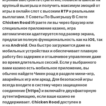
крупный выигрыш и получить максимум эмоций от
игры в онлайн слот с высоким RTP и реальными
выплатами. ‼️ Советы По Выигрышу В Слоте
Chicken Road Играете ли вы через браузер или
специальное приложение казино, игра
автоматически адаптируется под размер экрана,
предлагая полную функциональность как на iOS, так
и на Android. Она быстро загружается даже на
мобильных устройствах и обеспечивает плавную
работу без задержек и отзывчивое управление даже
во время длительных сессий. Если у выбранного
вами казино есть мобильное приложение, вы
обычно найдете Чикен роад в разделе мини-игр,
аварийных игр или аркад. Для безопасной игры
всегда входите в систему через защищенное
соединение (https) и включайте двухфакторную
аутентификацию, если ваше казино ее
поддерживает. Chicken Road доступен в