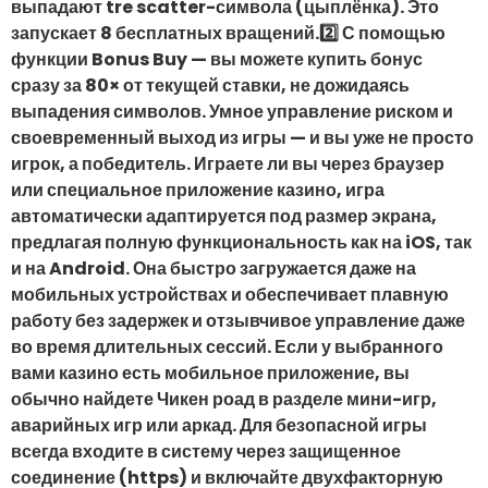
выпадают tre scatter-символа (цыплёнка). Это
запускает 8 бесплатных вращений.2️⃣ С помощью
функции Bonus Buy — вы можете купить бонус
сразу за 80× от текущей ставки, не дожидаясь
выпадения символов. Умное управление риском и
своевременный выход из игры — и вы уже не просто
игрок, а победитель. Играете ли вы через браузер
или специальное приложение казино, игра
автоматически адаптируется под размер экрана,
предлагая полную функциональность как на iOS, так
и на Android. Она быстро загружается даже на
мобильных устройствах и обеспечивает плавную
работу без задержек и отзывчивое управление даже
во время длительных сессий. Если у выбранного
вами казино есть мобильное приложение, вы
обычно найдете Чикен роад в разделе мини-игр,
аварийных игр или аркад. Для безопасной игры
всегда входите в систему через защищенное
соединение (https) и включайте двухфакторную