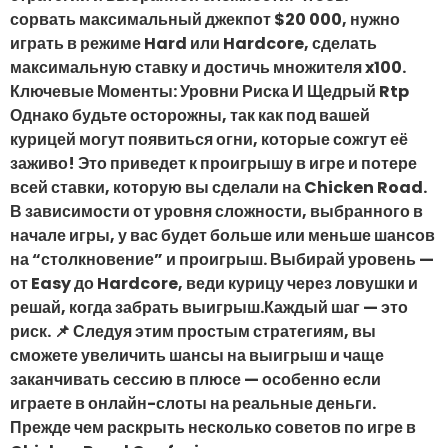
сорвать максимальный джекпот $20 000, нужно
играть в режиме Hard или Hardcore, сделать
максимальную ставку и достичь множителя x100.
Ключевые Моменты: Уровни Риска И Щедрый Rtp
Однако будьте осторожны, так как под вашей
курицей могут появиться огни, которые сожгут её
заживо! Это приведет к проигрышу в игре и потере
всей ставки, которую вы сделали на Chicken Road.
В зависимости от уровня сложности, выбранного в
начале игры, у вас будет больше или меньше шансов
на “столкновение” и проигрыш. Выбирай уровень —
от Easy до Hardcore, веди курицу через ловушки и
решай, когда забрать выигрыш.Каждый шаг — это
риск. 📌 Следуя этим простым стратегиям, вы
сможете увеличить шансы на выигрыш и чаще
заканчивать сессию в плюсе — особенно если
играете в онлайн-слоты на реальные деньги.
Прежде чем раскрыть несколько советов по игре в