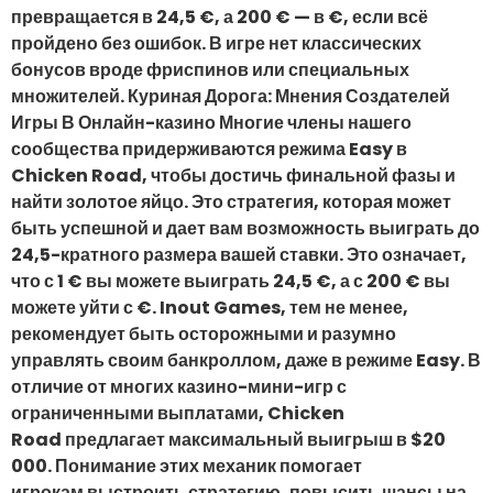
превращается в 24,5 €, а 200 € — в €, если всё
пройдено без ошибок. В игре нет классических
бонусов вроде фриспинов или специальных
множителей. Куриная Дорога: Мнения Создателей
Игры В Онлайн-казино Многие члены нашего
сообщества придерживаются режима Easy в
Chicken Road, чтобы достичь финальной фазы и
найти золотое яйцо. Это стратегия, которая может
быть успешной и дает вам возможность выиграть до
24,5-кратного размера вашей ставки. Это означает,
что с 1 € вы можете выиграть 24,5 €, а с 200 € вы
можете уйти с €. Inout Games, тем не менее,
рекомендует быть осторожными и разумно
управлять своим банкроллом, даже в режиме Easy. В
отличие от многих казино-мини-игр с
ограниченными выплатами, Chicken
Road предлагает максимальный выигрыш в $20
000. Понимание этих механик помогает
игрокам выстроить стратегию, повысить шансы на