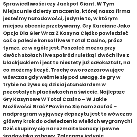
Sprawiedliwości czy Jackpot Giant. W Tym
Miejscu nie dzierży znaczenia, której nasza firma
jesteśmy narodowości, jedynie to, w którym
miejscu obecnie przebywamy. Gry Karciane Jako
Opcja Dla Gier Wraz Z Kasyna Ciężko powiedzieć
coś o palecie konsol live w Total Casino, prócz
tymże, że w ogóle jest. Poszaleć można przy
dwóch stołach live spośród ruletką i dwóch live z
blackjackiem i jest to niestety już całokształt, na
co możemy liczyć. Trochę owo rozczarowujące
wówczas gdy weźmie się pod uwagę, że gry w
trybie na żywo są dzisiaj standardem w
pozostałych placówkach na świecie. Najlepsze
Gry Kasynowe W Total Casino – W Jakie
Możliwości Grać? Powinno Się nam zaufać –
nadprogram wyjąwszy depozytu jest to wówczas
główny krok do odwiedzenia wielkich wygranych!
Dziś skupimy się na rozmaite bonusy i pewne
środowisko zabawy. Zalecamy jedynie