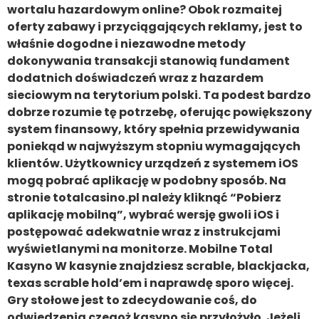
wortalu hazardowym online? Obok rozmaitej
oferty zabawy i przyciągających reklamy, jest to
właśnie dogodne i niezawodne metody
dokonywania transakcji stanowią fundament
dodatnich doświadczeń wraz z hazardem
sieciowym na terytorium polski. Ta podest bardzo
dobrze rozumie tę potrzebę, oferując powiększony
system finansowy, który spełnia przewidywania
poniekąd w najwyższym stopniu wymagających
klientów. Użytkownicy urządzeń z systemem iOS
mogą pobrać aplikację w podobny sposób. Na
stronie totalcasino.pl należy kliknąć “Pobierz
aplikację mobilną”, wybrać wersję gwoli iOS i
postępować adekwatnie wraz z instrukcjami
wyświetlanymi na monitorze. Mobilne Total
Kasyno W kasynie znajdziesz scrable, blackjacka,
texas scrable hold’em i naprawdę sporo więcej.
Gry stołowe jest to zdecydowanie coś, do
odwiedzenia czegoż kasyno się przyłożyło. Jeżeli