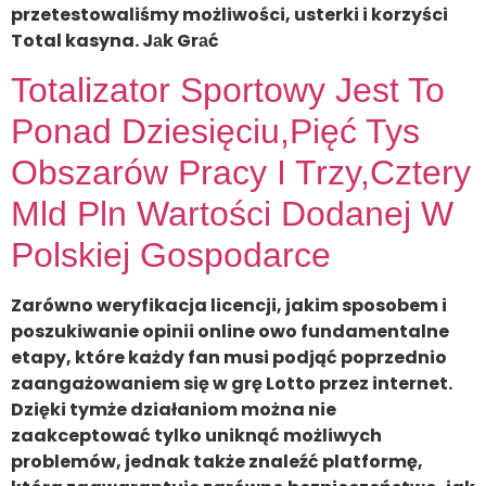
przetestowaliśmy możliwości, usterki i korzyści
Total kasyna. Jаk Grаć
Totalizator Sportowy Jest To
Ponad Dziesięciu,Pięć Tys
Obszarów Pracy I Trzy,Cztery
Mld Pln Wartości Dodanej W
Polskiej Gospodarce
Zarówno weryfikacja licencji, jakim sposobem i
poszukiwanie opinii online owo fundamentalne
etapy, które każdy fan musi podjąć poprzednio
zaangażowaniem się w grę Lotto przez internet.
Dzięki tymże działaniom można nie
zaakceptować tylko uniknąć możliwych
problemów, jednak także znaleźć platformę,