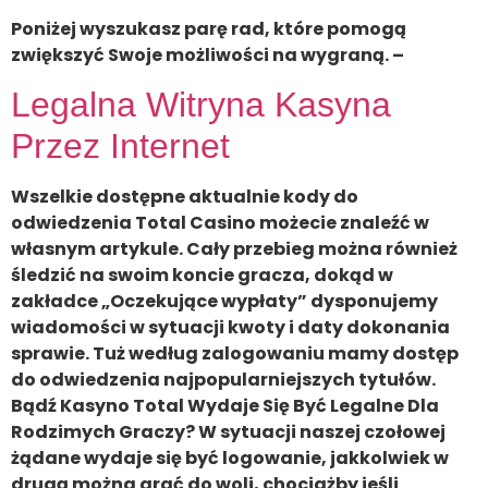
Poniżej wyszukasz parę rad, które pomogą
zwiększyć Swoje możliwości na wygraną. –
Legalna Witryna Kasyna
Przez Internet
Wszelkie dostępne aktualnie kody do
odwiedzenia Total Casino możecie znaleźć w
własnym artykule. Cały przebieg można również
śledzić na swoim koncie gracza, dokąd w
zakładce „Oczekujące wypłaty” dysponujemy
wiadomości w sytuacji kwoty i daty dokonania
sprawie. Tuż według zalogowaniu mamy dostęp
do odwiedzenia najpopularniejszych tytułów.
Bądź Kasyno Total Wydaje Się Być Legalne Dla
Rodzimych Graczy? W sytuacji naszej czołowej
żądane wydaje się być logowanie, jakkolwiek w
drugą można grać do woli, chociażby jeśli