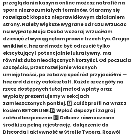
przeglądania kasyna online możesz natrafić na
sporo niezrozumiałych terminów. Staramy się
rozwiązać kłopot z nieprawidłowym działaniem
strony. Należy większe wygrane od razu wrzucac
na wypłatę.Moja Osoba wczoraj wrzuciłam
dziesięć zł wyciągnęłam prawie trzech tys. Grając
wnikliwie, hazard może być odrzucić tylko
ekscytujący i potencjalnie lukratywny, ma
również dużo nieodłącznych korzyści. Od poczucia
szczęścia, przez rozwijanie własnych
umiejętności, po zabawę spośród przyjaciółmi —
hazard dzierży całokształt. Każde szczegóły na
rzecz dostępnych tutaj metod wpłaty oraz
wypłaty prezentujemy w sekcjach
zamieszczonych poniżej. 1️⃣ Załóż profil na wraz z
kodem BETONLINE.2️⃣ Wpłać depozyt i zagraj
zakład bezpiecznie.3️⃣ Odbierz równoczesne
środki za pełną rejestrację, dołączenie do
Discorda i aktywność w Strefie Typera. Rozwój