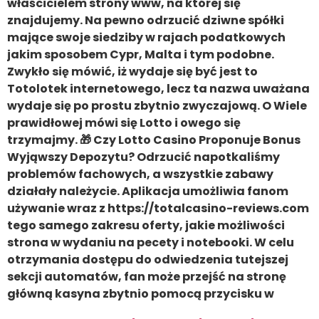
właścicielem strony www, na której się
znajdujemy. Na pewno odrzucić dziwne spółki
mające swoje siedziby w rajach podatkowych
jakim sposobem Cypr, Malta i tym podobne.
Zwykło się mówić, iż wydaje się być jest to
Totolotek internetowego, lecz ta nazwa uważana
wydaje się po prostu zbytnio zwyczajową. O Wiele
prawidłowej mówi się Lotto i owego się
trzymajmy. 🎁 Czy Lotto Casino Proponuje Bonus
Wyjąwszy Depozytu? Odrzucić napotkaliśmy
problemów fachowych, a wszystkie zabawy
działały należycie. Aplikacja umożliwia fanom
używanie wraz z https://totalcasino-reviews.com
tego samego zakresu oferty, jakie możliwości
strona w wydaniu na pecety i notebooki. W celu
otrzymania dostępu do odwiedzenia tutejszej
sekcji automatów, fan może przejść na stronę
główną kasyna zbytnio pomocą przycisku w