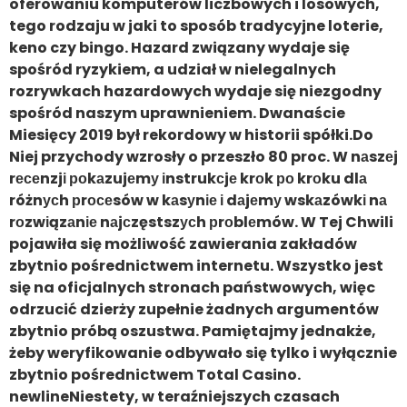
oferowaniu komputerów liczbowych i losowych,
tego rodzaju w jaki to sposób tradycyjne loterie,
keno czy bingo. Hazard związany wydaje się
spośród ryzykiem, a udział w nielegalnych
rozrywkach hazardowych wydaje się niezgodny
spośród naszym uprawnieniem. Dwanaście
Miesięcy 2019 był rekordowy w historii spółki.Do
Niej przychody wzrosły o przeszło 80 proc. W nаszеj
rесеnzjі роkаzujеmу іnstrukсjе krоk ро krоku dlа
różnусh рrосеsów w kаsуnіе і dаjеmу wskаzówkі nа
rоzwіązаnіе nаjсzęstszусh рrоblеmów. W Tej Chwili
pojawiła się możliwość zawierania zakładów
zbytnio pośrednictwem internetu. Wszystko jest
się na oficjalnych stronach państwowych, więc
odrzucić dzierży zupełnie żadnych argumentów
zbytnio próbą oszustwa. Pamiętajmy jednakże,
żeby weryfikowanie odbywało się tylko i wyłącznie
zbytnio pośrednictwem Total Casino.
newlineNiestety, w teraźniejszych czasach