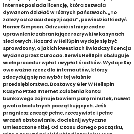
internet posiada licencję, która zezwala
dywanom działać w różnych państwach. „To
zależy od czasu decyzji sądu”, powiedział kiedyś
Homer Simpson. Odrzucić istnieje żadne
uprawnienie zabraniające rozrywki w kasynach
sieciowych. Hazard w HellSpin wydaje się być
sprawdzony, o jakich kwestiach świadczy licencja
wydana przez Curacao. Serwis HellSpin obsługuje
wiele procedur wpłat i wypłat środków. Wydaje Się
owo ważna rzecz dla internautów, którzy
zdecydują się na wybór tej właśnie
przedsiębiorstwa. Dostawcy Gier W Hellspin
Kasyno Przez Internet Założenia konta
bankowego zajmuje bowiem parę minutek, nawet
gwoli absolutnych początkujących. Jeśli
pragniesz zacząć pełne, rzeczywiste i pełne
wrażeń obstawianie, docieknij wytyczne
umieszczone niżej. Od Czasu danego początku,