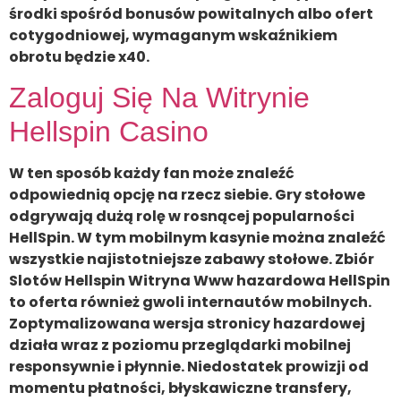
środki spośród bonusów powitalnych albo ofert
cotygodniowej, wymaganym wskaźnikiem
obrotu będzie x40.
Zaloguj Się Na Witrynie
Hellspin Casino
W ten sposób każdy fan może znaleźć
odpowiednią opcję na rzecz siebie. Gry stołowe
odgrywają dużą rolę w rosnącej popularności
HellSpin. W tym mobilnym kasynie można znaleźć
wszystkie najistotniejsze zabawy stołowe. Zbiór
Slotów Hellspin Witryna Www hazardowa HellSpin
to oferta również gwoli internautów mobilnych.
Zoptymalizowana wersja stronicy hazardowej
działa wraz z poziomu przeglądarki mobilnej
responsywnie i płynnie. Niedostatek prowizji od
momentu płatności, błyskawiczne transfery,