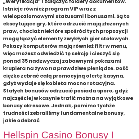
„Weryfikacja” i załączyć foldery dokumentów.
Istnieje również program VIP wraz z
wielopoziomowymi statusami i bonusami. Są to
ekscytujące gry, które odrzucić mają złożonych
praw, chociaż niektóre spośród tych propozycji
mogą łączyć elementy zwykłych gier stołowych.
Pokazy komputerów mają również filtr w menu,
więc możesz odwiedzić tę sekcję i cieszyć się
ponad 35 nadzwyczaj zabawnymi pokazami
krupiera na żywo na prawdziwe pieniądze. Dość
ciężko zebrać całą promocyjną ofertę kasyna,
gdyż wydaje się kobieta mocno rotacyjna.
Stałych bonusów odrzucić posiada sporo, gdyż
najczęściej w kasynie trafić można na wyjątkowe
bonusy okresowe. Jednak, pomimo tychże
trudności zebraliśmy fundamentalne bonusy,
jakie odebrać
Hellspin Casino Bonusy I