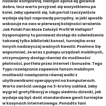
nazwać kompletną. HellSpin opinie są głównie
dobre, lecz warto przyjrzeć się wszystkiemu po
kolei, żeby upewnić się, lub portal rzeczywiście
wydaje się być naprawdę porządny, w jaki sposób
wskazuje na owo w pierwszej kolejności wrażenie.
Jak Polski Fan Może Założyć Profil W Hellspin?
Dysponujemy tu ponieważ dostęp do odwiedzenia
takowej tylko biblioteki konsol, turniejów oraz
innych nadzwyczaj ważnych kwestii. Powinno Się
wspomnieć, że wraz z pułapu urządzeń mobilnych,
otrzymujemy dostęp również do możliwości
płatności, portfela przez internet i bonusów. Tego
Typu rozwiązanie zapewnia fanom mobilnym
możliwość nawiązania równej walki z
użytkownikami operującymi na komputerach.
Warto zwrócić uwagę na 3-krotny zakład, żeby
wygrać gratyfikacyj w ciągu siedmiu dzionki, jak
wydaje się być dość standardowe gwoli turniejów
w kasynach internetowego. Ponadto fani