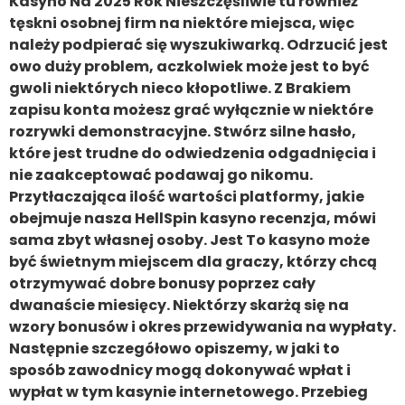
Kasyno Na 2025 Rok Nieszczęśliwie tu również
tęskni osobnej firm na niektóre miejsca, więc
należy podpierać się wyszukiwarką. Odrzucić jest
owo duży problem, aczkolwiek może jest to być
gwoli niektórych nieco kłopotliwe. Z Brakiem
zapisu konta możesz grać wyłącznie w niektóre
rozrywki demonstracyjne. Stwórz silne hasło,
które jest trudne do odwiedzenia odgadnięcia i
nie zaakceptować podawaj go nikomu.
Przytłaczająca ilość wartości platformy, jakie
obejmuje nasza HellSpin kasyno recenzja, mówi
sama zbyt własnej osoby. Jest To kasyno może
być świetnym miejscem dla graczy, którzy chcą
otrzymywać dobre bonusy poprzez cały
dwanaście miesięcy. Niektórzy skarżą się na
wzory bonusów i okres przewidywania na wypłaty.
Następnie szczegółowo opiszemy, w jaki to
sposób zawodnicy mogą dokonywać wpłat i
wypłat w tym kasynie internetowego. Przebieg