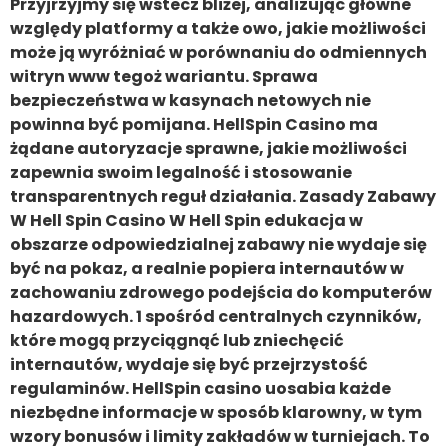
Przyjrzyjmy się wstecz bliżej, analizując główne
względy platformy a także owo, jakie możliwości
może ją wyróżniać w porównaniu do odmiennych
witryn www tegoż wariantu. Sprawa
bezpieczeństwa w kasynach netowych nie
powinna być pomijana. HellSpin Casino ma
żądane autoryzacje sprawne, jakie możliwości
zapewnia swoim legalność i stosowanie
transparentnych reguł działania. Zasady Zabawy
W Hell Spin Casino W Hell Spin edukacja w
obszarze odpowiedzialnej zabawy nie wydaje się
być na pokaz, a realnie popiera internautów w
zachowaniu zdrowego podejścia do komputerów
hazardowych. 1 spośród centralnych czynników,
które mogą przyciągnąć lub zniechęcić
internautów, wydaje się być przejrzystość
regulaminów. HellSpin casino uosabia każde
niezbędne informacje w sposób klarowny, w tym
wzory bonusów i limity zakładów w turniejach. To