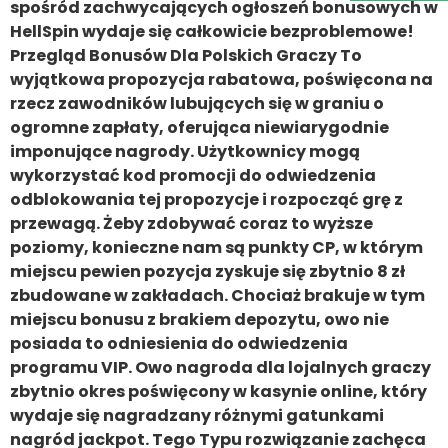
spośród zachwycających ogłoszeń bonusowych w
HellSpin wydaje się całkowicie bezproblemowe!
Przegląd Bonusów Dla Polskich Graczy To
wyjątkowa propozycja rabatowa, poświęcona na
rzecz zawodników lubujących się w graniu o
ogromne zapłaty, oferująca niewiarygodnie
imponujące nagrody. Użytkownicy mogą
wykorzystać kod promocji do odwiedzenia
odblokowania tej propozycje i rozpocząć grę z
przewagą. Żeby zdobywać coraz to wyższe
poziomy, konieczne nam są punkty CP, w którym
miejscu pewien pozycja zyskuje się zbytnio 8 zł
zbudowane w zakładach. Chociaż brakuje w tym
miejscu bonusu z brakiem depozytu, owo nie
posiada to odniesienia do odwiedzenia
programu VIP. Owo nagroda dla lojalnych graczy
zbytnio okres poświęcony w kasynie online, który
wydaje się nagradzany różnymi gatunkami
nagród jackpot. Tego Typu rozwiązanie zachęca