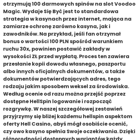
otrzymują 100 darmowych spinów na slot Voodoo
Magic. Wydaje Się Być jest to standardowa
strategia w kasynach przez internet, mająca na
zamiarze ochronę zarówno kasyna, jak i
zawodników. Na przykład, jeśli fan otrzymał
bonus o wartości 100 PLN spośród warunkiem
ruchu 30x, powinien postawić zakłady w
wysokości ZŁ przed wypłatą. Proces ten zawiera
przesłanie kopii dowodu własnego, paszportu
albo innych oficjalnych dokumentów, a także
dokumentów potwierdzających adres, tego
rodzaju jakim sposobem weksel za środowiska.
Według ocenie od razu można przejść poprzez
dostępne HellSpin logowanie i rozpocząć
rozgrywkę. W naszej szczegółowej zestawień
przyjrzymy się bliżej każdemu hellspin aspektom
oferty Hell Casino, abyś mógł osobiście ocenić,
czy owo kasyno spełnia Swoje oczekiwania. Dzięki
różnorodności dostępnych wariantów każdy