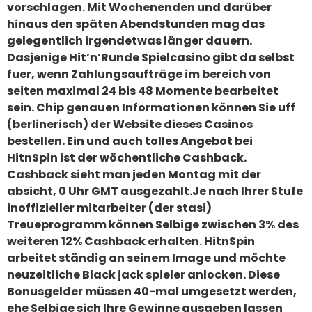
vorschlagen. Mit Wochenenden und darüber
hinaus den späten Abendstunden mag das
gelegentlich irgendetwas länger dauern.
Dasjenige Hit’n’Runde Spielcasino gibt da selbst
fuer, wenn Zahlungsaufträge im bereich von
seiten maximal 24 bis 48 Momente bearbeitet
sein. Chip genauen Informationen können Sie uff
(berlinerisch) der Website dieses Casinos
bestellen. Ein und auch tolles Angebot bei
HitnSpin ist der wöchentliche Cashback.
Cashback sieht man jeden Montag mit der
absicht, 0 Uhr GMT ausgezahlt.Je nach Ihrer Stufe
inoffizieller mitarbeiter (der stasi)
Treueprogramm können Selbige zwischen 3% des
weiteren 12% Cashback erhalten. HitnSpin
arbeitet ständig an seinem Image und möchte
neuzeitliche Black jack spieler anlocken. Diese
Bonusgelder müssen 40-mal umgesetzt werden,
ehe Selbige sich Ihre Gewinne ausgeben lassen