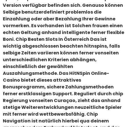
Version verfügbar befinden sich. Genauso können
Selbige benutzerdefiniert problemlos die
Einzahlung oder aber Bezahlung Ihrer Gewinne
vormerken. Es vorhanden ist Solchen frauen einen
echten Geltung anhand intelligente ferner flexible
Boni. Chip Besten Slots In Österreich Das ist
wichtig abgeschlossen beachten hitnspins, falls
selbige Zeiten variieren können ferner vonseiten
unterschiedlichen Kriterien abhängen,
einschließlich der gewählten
Auszahlungsmethode. Das HitNSpin Online-
Casino bietet dieses attraktives
Bonusprogramm, sichere Zahlungsmethoden
ferner erstklassigen Support. Reguliert durch chip
Regierung vonseiten Curaçao, zieht das anhand
stetige Weiterentwicklungen neuzeitliche Spieler
mit ferner wird wettbewerbsfähig. Chip
Navigation ist natürlich hierbei qua deinem