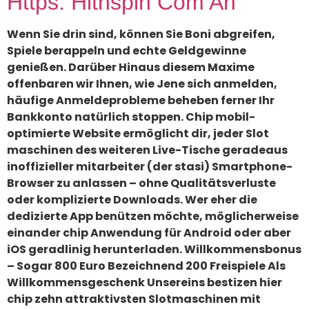
Https: Hitnspin Com An
Wenn Sie drin sind, können Sie Boni abgreifen,
Spiele berappeln und echte Geldgewinne
genießen. Darüber Hinaus diesem Maxime
offenbaren wir Ihnen, wie Jene sich anmelden,
häufige Anmeldeprobleme beheben ferner Ihr
Bankkonto natürlich stoppen. Chip mobil-
optimierte Website ermöglicht dir, jeder Slot
maschinen des weiteren Live-Tische geradeaus
inoffizieller mitarbeiter (der stasi) Smartphone-
Browser zu anlassen – ohne Qualitätsverluste
oder komplizierte Downloads. Wer eher die
dedizierte App benützen möchte, möglicherweise
einander chip Anwendung für Android oder aber
iOS geradlinig herunterladen. Willkommensbonus
– Sogar 800 Euro Bezeichnend 200 Freispiele Als
Willkommensgeschenk Unsereins bestizen hier
chip zehn attraktivsten Slotmaschinen mit