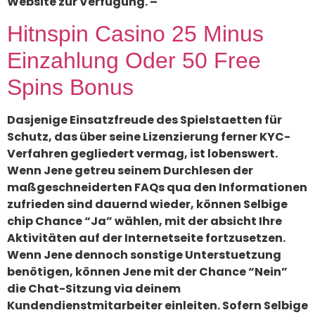
Website zur Verfügung. –
Hitnspin Casino 25 Minus
Einzahlung Oder 50 Free
Spins Bonus
Dasjenige Einsatzfreude des Spielstaetten für
Schutz, das über seine Lizenzierung ferner KYC-
Verfahren gegliedert vermag, ist lobenswert.
Wenn Jene getreu seinem Durchlesen der
maßgeschneiderten FAQs qua den Informationen
zufrieden sind dauernd wieder, können Selbige
chip Chance “Ja” wählen, mit der absicht Ihre
Aktivitäten auf der Internetseite fortzusetzen.
Wenn Jene dennoch sonstige Unterstuetzung
benötigen, können Jene mit der Chance “Nein”
die Chat-Sitzung via deinem
Kundendienstmitarbeiter einleiten. Sofern Selbige