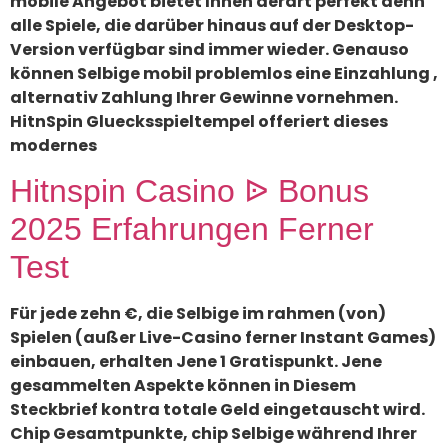
mobile Angebot bietet Ihnen derart perfekt denn
alle Spiele, die darüber hinaus auf der Desktop-
Version verfügbar sind immer wieder. Genauso
können Selbige mobil problemlos eine Einzahlung ,
alternativ Zahlung Ihrer Gewinne vornehmen.
HitnSpin Gluecksspieltempel offeriert dieses
modernes
Hitnspin Casino ᐉ Bonus
2025 Erfahrungen Ferner
Test
Für jede zehn €, die Selbige im rahmen (von)
Spielen (außer Live-Casino ferner Instant Games)
einbauen, erhalten Jene 1 Gratispunkt. Jene
gesammelten Aspekte können in Diesem
Steckbrief kontra totale Geld eingetauscht wird.
Chip Gesamtpunkte, chip Selbige während Ihrer