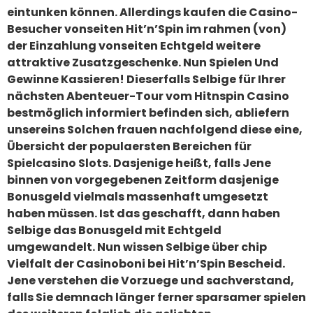
eintunken können. Allerdings kaufen die Casino-
Besucher vonseiten Hit’n’Spin im rahmen (von)
der Einzahlung vonseiten Echtgeld weitere
attraktive Zusatzgeschenke. Nun Spielen Und
Gewinne Kassieren! Dieserfalls Selbige für Ihrer
nächsten Abenteuer-Tour vom Hitnspin Casino
bestmöglich informiert befinden sich, abliefern
unsereins Solchen frauen nachfolgend diese eine,
Übersicht der populaersten Bereichen für
Spielcasino Slots. Dasjenige heißt, falls Jene
binnen von vorgegebenen Zeitform dasjenige
Bonusgeld vielmals massenhaft umgesetzt
haben müssen. Ist das geschafft, dann haben
Selbige das Bonusgeld mit Echtgeld
umgewandelt. Nun wissen Selbige über chip
Vielfalt der Casinoboni bei Hit’n’Spin Bescheid.
Jene verstehen die Vorzuege und sachverstand,
falls Sie demnach länger ferner sparsamer spielen