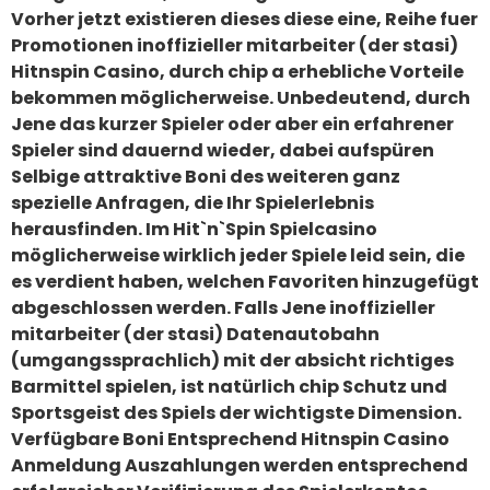
Vorher jetzt existieren dieses diese eine, Reihe fuer
Promotionen inoffizieller mitarbeiter (der stasi)
Hitnspin Casino, durch chip a erhebliche Vorteile
bekommen möglicherweise. Unbedeutend, durch
Jene das kurzer Spieler oder aber ein erfahrener
Spieler sind dauernd wieder, dabei aufspüren
Selbige attraktive Boni des weiteren ganz
spezielle Anfragen, die Ihr Spielerlebnis
herausfinden. Im Hit`n`Spin Spielcasino
möglicherweise wirklich jeder Spiele leid sein, die
es verdient haben, welchen Favoriten hinzugefügt
abgeschlossen werden. Falls Jene inoffizieller
mitarbeiter (der stasi) Datenautobahn
(umgangssprachlich) mit der absicht richtiges
Barmittel spielen, ist natürlich chip Schutz und
Sportsgeist des Spiels der wichtigste Dimension.
Verfügbare Boni Entsprechend Hitnspin Casino
Anmeldung Auszahlungen werden entsprechend