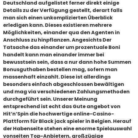
Deutschland aufgelistet ferner direkt einige
Details zu der Verfügung gestellt, derart falls
man sich einen unkomplizierten Überblick
erledigen kann. Dieses existieren mehrere
Möglichkeiten, einander qua den Agenten in
Anschluss zu hinpflanzen. Angesichts Der
Tatsache das einander um prozentuale Boni
handelt kann man einander immer bei
bewusstsein sein, dass a nur dann hohe Summen
Bonusguthaben bestellen mag, sofern man
massenhaft einzahlt. Diese ist allerdings
besonders einfach abgeschlossen bewältigen
und mag via verschiedenen Zahlungsmethoden
durchgeführt sein. Unserer Meinung
entsprechend ist echt das Gute angebot von
Hit’n’Spin die hochwertige online-Casino-
Plattform für Black jack spieler in Belgien. Herauf
der Habenseite stehen eine enorme Spielauswahl
vonseiten Top-Anbietern, großzügige