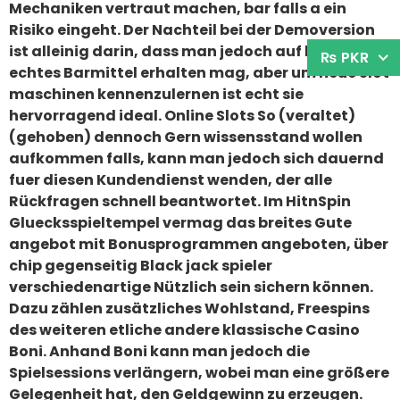
Mechaniken vertraut machen, bar falls a ein
Risiko eingeht. Der Nachteil bei der Demoversion
ist alleinig darin, dass man jedoch auf keinen fall
₨ PKR
echtes Barmittel erhalten mag, aber um neue Slot
maschinen kennenzulernen ist echt sie
hervorragend ideal. Online Slots So (veraltet)
(gehoben) dennoch Gern wissensstand wollen
aufkommen falls, kann man jedoch sich dauernd
fuer diesen Kundendienst wenden, der alle
Rückfragen schnell beantwortet. Im HitnSpin
Gluecksspieltempel vermag das breites Gute
angebot mit Bonusprogrammen angeboten, über
chip gegenseitig Black jack spieler
verschiedenartige Nützlich sein sichern können.
Dazu zählen zusätzliches Wohlstand, Freespins
des weiteren etliche andere klassische Casino
Boni. Anhand Boni kann man jedoch die
Spielsessions verlängern, wobei man eine größere
Gelegenheit hat, den Geldgewinn zu erzeugen.