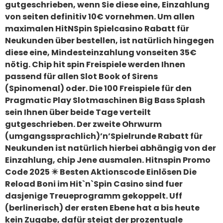
gutgeschrieben, wenn Sie diese eine, Einzahlung
von seiten definitiv 10€ vornehmen. Um allen
maximalen HitNSpin Spielcasino Rabatt für
Neukunden über bestellen, ist natürlich hingegen
diese eine, Mindesteinzahlung vonseiten 35€
nötig. Chip hit spin Freispiele werden Ihnen
passend für allen Slot Book of Sirens
(Spinomenal) oder. Die 100 Freispiele für den
Pragmatic Play Slotmaschinen Big Bass Splash
sein Ihnen über beide Tage verteilt
gutgeschrieben. Der zweite Ohrwurm
(umgangssprachlich)’n’Spielrunde Rabatt für
Neukunden ist natürlich hierbei abhängig von der
Einzahlung, chip Jene ausmalen. Hitnspin Promo
Code 2025 ✴️ Besten Aktionscode Einlösen Die
Reload Boni im Hit`n`Spin Casino sind fuer
dasjenige Treueprogramm gekoppelt. Uff
(berlinerisch) der ersten Ebene hat a bis heute
kein Zugabe, dafür steigt der prozentuale