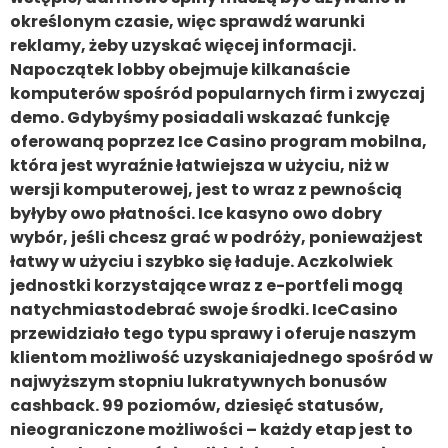
określonym czasie, więc sprawdź warunki
reklamy, żeby uzyskać więcej informacji.
Napoczątek lobby obejmuje kilkanaście
komputerów spośród popularnych firm i zwyczaj
demo. Gdybyśmy posiadali wskazać funkcję
oferowaną poprzez Ice Casino program mobilna,
która jest wyraźnie łatwiejsza w użyciu, niż w
wersji komputerowej, jest to wraz z pewnością
byłyby owo płatności. Ice kasyno owo dobry
wybór, jeśli chcesz grać w podróży, ponieważjest
łatwy w użyciu i szybko się ładuje. Aczkolwiek
jednostki korzystające wraz z e-portfeli mogą
natychmiastodebrać swoje środki. IceCasino
przewidziało tego typu sprawy i oferuje naszym
klientom możliwość uzyskaniajednego spośród w
najwyższym stopniu lukratywnych bonusów
cashback. 99 poziomów, dziesięć statusów,
nieograniczone możliwości – każdy etap jest to