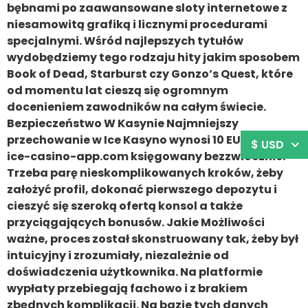
bębnami po zaawansowane sloty internetowe z
niesamowitą grafiką i licznymi procedurami
specjalnymi. Wśród najlepszych tytułów
wydobędziemy tego rodzaju hity jakim sposobem
Book of Dead, Starburst czy Gonzo’s Quest, które
od momentu lat cieszą się ogromnym
docenieniem zawodników na całym świecie.
Bezpieczeństwo W Kasynie Najmniejszy
przechowanie w Ice Kasyno wynosi 10 EUR i jest
$ USD
ice-casino-app.com księgowany bezzwłocznie.
Trzeba parę nieskomplikowanych kroków, żeby
założyć profil, dokonać pierwszego depozytu i
cieszyć się szeroką ofertą konsol a także
przyciągających bonusów. Jakie Możliwości
ważne, proces został skonstruowany tak, żeby był
intuicyjny i zrozumiały, niezależnie od
doświadczenia użytkownika. Na platformie
wypłaty przebiegają fachowo i z brakiem
zbędnych komplikacji. Na bazie tych danych