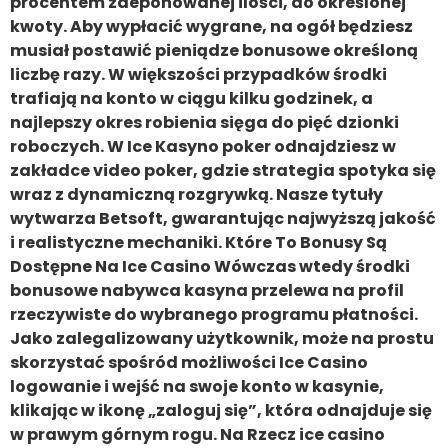
procentem zdeponowanej ilości, do określonej
kwoty. Aby wypłacić wygrane, na ogół będziesz
musiał postawić pieniądze bonusowe określoną
liczbę razy. W większości przypadków środki
trafiają na konto w ciągu kilku godzinek, a
najlepszy okres robienia sięga do pięć dzionki
roboczych. W Ice Kasyno poker odnajdziesz w
zakładce video poker, gdzie strategia spotyka się
wraz z dynamiczną rozgrywką. Nasze tytuły
wytwarza Betsoft, gwarantując najwyższą jakość
i realistyczne mechaniki. Które To Bonusy Są
Dostępne Na Ice Casino Wówczas wtedy środki
bonusowe nabywca kasyna przelewa na profil
rzeczywiste do wybranego programu płatności.
Jako zalegalizowany użytkownik, może na prostu
skorzystać spośród możliwości Ice Casino
logowanie i wejść na swoje konto w kasynie,
klikając w ikonę „zaloguj się”, która odnajduje się
w prawym górnym rogu. Na Rzecz ice casino