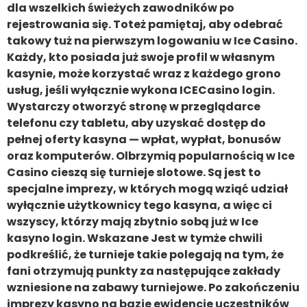
dla wszelkich świeżych zawodników po
rejestrowania się. Toteż pamiętaj, aby odebrać
takowy tuż na pierwszym logowaniu w Ice Casino.
Każdy, kto posiada już swoje profil w własnym
kasynie, może korzystać wraz z każdego grono
usług, jeśli wyłącznie wykona ICECasino login.
Wystarczy otworzyć stronę w przeglądarce
telefonu czy tabletu, aby uzyskać dostęp do
pełnej oferty kasyna — wpłat, wypłat, bonusów
oraz komputerów. Olbrzymią popularnością w Ice
Casino cieszą się turnieje slotowe. Są jest to
specjalne imprezy, w których mogą wziąć udział
wyłącznie użytkownicy tego kasyna, a więc ci
wszyscy, którzy mają zbytnio sobą już w Ice
kasyno login. Wskazane Jest w tymże chwili
podkreślić, że turnieje takie polegają na tym, że
fani otrzymują punkty za następujące zakłady
wzniesione na zabawy turniejowe. Po zakończeniu
imprezy kasyno na bazie ewidencje uczestników