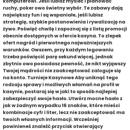
komputerowi. Jeśli lubisz myśleć i planować
ruchy, poker owo świetny wybór. Te zabawy dają
największy fun i są wspaniałe, jeśli lubisz
strategię, szybkie postanowienia i rywalizację na
żywo. Poświęć chwilę i zapoznaj się z listą promocji
obecnie dostępnych w ofercie kasyna. To zlepek
ofert nagród i pierwotnego najważniejszych
warunków. Owszem, przy każdym logowaniu
trzeba poświęcić parę sekund więcej, jednak
zbytnio owo posiadasz pewność, że nikt wyjąwszy
Twojej mądrości nie zaakceptować zaloguje się
na konto. Turnieje Kasynowe Aby uniknąć tego
rodzaju sprawy i możliwych włamań na profil w
kasynie, postaraj się w jaki to sposób najlepiej
zabezpieczyć swoje hasło. Utwórz mocne hasło z
jak w żadnym wypadku 16 znaków, które mieści
kombinacje cyfr i liter, lecz nie zaakceptować ma
twoich własnych informacji. Wcześniej
powinieneś znaleźć przycisk otwierający