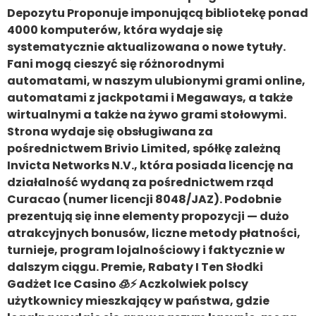
Depozytu Proponuje imponującą bibliotekę ponad
4000 komputerów, która wydaje się
systematycznie aktualizowana o nowe tytuły.
Fani mogą cieszyć się różnorodnymi
automatami, w naszym ulubionymi grami online,
automatami z jackpotami i Megaways, a także
wirtualnymi a także na żywo grami stołowymi.
Strona wydaje się obsługiwana za
pośrednictwem Brivio Limited, spółkę zależną
Invicta Networks N.V., która posiada licencję na
działalność wydaną za pośrednictwem rząd
Curacao (numer licencji 8048/JAZ). Podobnie
prezentują się inne elementy propozycji — dużo
atrakcyjnych bonusów, liczne metody płatności,
turnieje, program lojalnościowy i faktycznie w
dalszym ciągu. Premie, Rabaty I Ten Słodki
Gadżet Ice Casino 🧊⚡️ Aczkolwiek polscy
użytkownicy mieszkający w państwa, gdzie