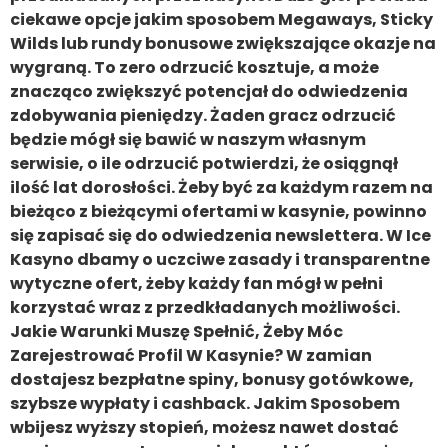
ciekawe opcje jakim sposobem Megaways, Sticky
Wilds lub rundy bonusowe zwiększające okazje na
wygraną. To zero odrzucić kosztuje, a może
znacząco zwiększyć potencjał do odwiedzenia
zdobywania pieniędzy. Żaden gracz odrzucić
będzie mógł się bawić w naszym własnym
serwisie, o ile odrzucić potwierdzi, że osiągnął
ilość lat dorosłości. Żeby być za każdym razem na
bieżąco z bieżącymi ofertami w kasynie, powinno
się zapisać się do odwiedzenia newslettera. W Ice
Kasyno dbamy o uczciwe zasady i transparentne
wytyczne ofert, żeby każdy fan mógł w pełni
korzystać wraz z przedkładanych możliwości.
Jakie Warunki Muszę Spełnić, Żeby Móc
Zarejestrować Profil W Kasynie? W zamian
dostajesz bezpłatne spiny, bonusy gotówkowe,
szybsze wypłaty i cashback. Jakim Sposobem
wbijesz wyższy stopień, możesz nawet dostać