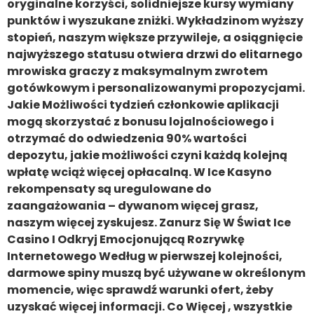
oryginalne korzyści, solidniejsze kursy wymiany
punktów i wyszukane zniżki. Wykładzinom wyższy
stopień, naszym większe przywileje, a osiągnięcie
najwyższego statusu otwiera drzwi do elitarnego
mrowiska graczy z maksymalnym zwrotem
gotówkowym i personalizowanymi propozycjami.
Jakie Możliwości tydzień członkowie aplikacji
mogą skorzystać z bonusu lojalnościowego i
otrzymać do odwiedzenia 90% wartości
depozytu, jakie możliwości czyni każdą kolejną
wpłatę wciąż więcej opłacalną. W Ice Kasyno
rekompensaty są uregulowane do
zaangażowania – dywanom więcej grasz,
naszym więcej zyskujesz. Zanurz Się W Świat Ice
Casino I Odkryj Emocjonującą Rozrywkę
Internetowego Według w pierwszej kolejności,
darmowe spiny muszą być używane w określonym
momencie, więc sprawdź warunki ofert, żeby
uzyskać więcej informacji. Co Więcej , wszystkie