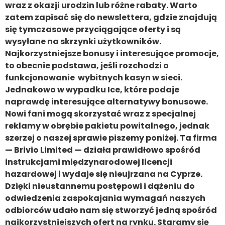
wraz z okazji urodzin lub różne rabaty. Warto
zatem zapisać się do newslettera, gdzie znajdują
się tymczasowe przyciągające oferty i są
wysyłane na skrzynki użytkowników.
Najkorzystniejsze bonusy i interesujące promocje,
to obecnie podstawa, jeśli rozchodzi o
funkcjonowanie wybitnych kasyn w sieci.
Jednakowo w wypadku Ice, które podaje
naprawdę interesujące alternatywy bonusowe.
Nowi fani mogą skorzystać wraz z specjalnej
reklamy w obrębie pakietu powitalnego, jednak
szerzej o naszej sprawie piszemy poniżej. Ta firma
— Brivio Limited — działa prawidłowo spośród
instrukcjami międzynarodowej licencji
hazardowej i wydaje się nieujrzana na Cyprze.
Dzięki nieustannemu postępowi i dążeniu do
odwiedzenia zaspokajania wymagań naszych
odbiorców udało nam się stworzyć jedną spośród
najkorzystniejszych ofert na rynku. Staramy się