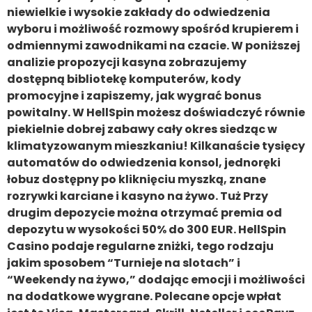
niewielkie i wysokie zakłady do odwiedzenia
wyboru i możliwość rozmowy spośród krupierem i
odmiennymi zawodnikami na czacie. W poniższej
analizie propozycji kasyna zobrazujemy
dostępną bibliotekę komputerów, kody
promocyjne i zapiszemy, jak wygrać bonus
powitalny. W HellSpin możesz doświadczyć równie
piekielnie dobrej zabawy cały okres siedząc w
klimatyzowanym mieszkaniu! Kilkanaście tysięcy
automatów do odwiedzenia konsol, jednoręki
łobuz dostępny po kliknięciu myszką, znane
rozrywki karciane i kasyno na żywo. Tuż Przy
drugim depozycie można otrzymać premia od
depozytu w wysokości 50% do 300 EUR. HellSpin
Casino podaje regularne zniżki, tego rodzaju
jakim sposobem “Turnieje na slotach” i
“Weekendy na żywo,” dodając emocji i możliwości
na dodatkowe wygrane. Polecane opcje wpłat