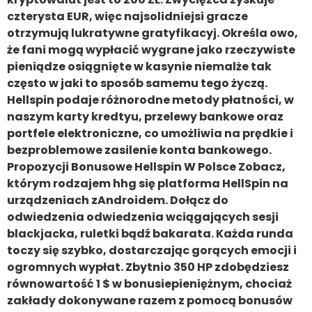
czterysta EUR, więc najsolidniejsi gracze
otrzymują lukratywne gratyfikacyj. Określa owo,
że fani mogą wypłacić wygrane jako rzeczywiste
pieniądze osiągnięte w kasynie niemalże tak
często w jaki to sposób samemu tego życzą.
Hellspin podaje różnorodne metody płatności, w
naszym karty kredtyu, przelewy bankowe oraz
portfele elektroniczne, co umożliwia na prędkie i
bezproblemowe zasilenie konta bankowego.
Propozycji Bonusowe Hellspin W Polsce Zobacz,
którym rodzajem hhg się platforma HellSpin na
urządzeniach zAndroidem. Dołącz do
odwiedzenia odwiedzenia wciągających sesji
blackjacka, ruletki bądź bakarata. Każda runda
toczy się szybko, dostarczając gorących emocji i
ogromnych wypłat. Zbytnio 350 HP zdobędziesz
równowartość 1 $ w bonusiepieniężnym, chociaż
zakłady dokonywane razem z pomocą bonusów