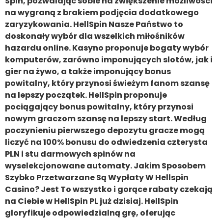
Spin, pozwalając sobie na zwiększenie możliwości
na wygraną z brakiem podjęcia dodatkowego
zaryzykowania. HellSpin Nasze Państwo to
doskonały wybór dla wszelkich miłośników
hazardu online. Kasyno proponuje bogaty wybór
komputerów, zarówno imponujących slotów, jak i
gier na żywo, a także imponujący bonus
powitalny, który przynosi świeżym fanom szansę
na lepszy początek. HellSpin proponuje
pociągający bonus powitalny, który przynosi
nowym graczom szansę na lepszy start. Według
poczynieniu pierwszego depozytu gracze mogą
liczyć na 100% bonusu do odwiedzenia czterysta
PLN i stu darmowych spinów na
wyselekcjonowane automaty. Jakim Sposobem
Szybko Przetwarzane Są Wypłaty W Hellspin
Casino? Jest To wszystko i gorące rabaty czekają
na Ciebie w HellSpin PL już dzisiaj. HellSpin
gloryfikuje odpowiedzialną grę, oferując