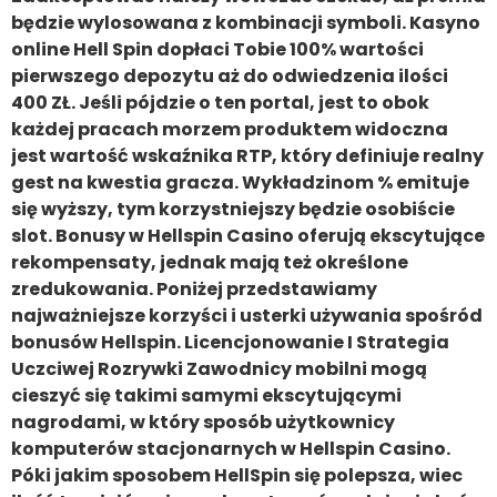
będzie wylosowana z kombinacji symboli. Kasyno
online Hell Spin dopłaci Tobie 100% wartości
pierwszego depozytu aż do odwiedzenia ilości
400 ZŁ. Jeśli pójdzie o ten portal, jest to obok
każdej pracach morzem produktem widoczna
jest wartość wskaźnika RTP, który definiuje realny
gest na kwestia gracza. Wykładzinom % emituje
się wyższy, tym korzystniejszy będzie osobiście
slot. Bonusy w Hellspin Casino oferują ekscytujące
rekompensaty, jednak mają też określone
zredukowania. Poniżej przedstawiamy
najważniejsze korzyści i usterki używania spośród
bonusów Hellspin. Licencjonowanie I Strategia
Uczciwej Rozrywki Zawodnicy mobilni mogą
cieszyć się takimi samymi ekscytującymi
nagrodami, w który sposób użytkownicy
komputerów stacjonarnych w Hellspin Casino.
Póki jakim sposobem HellSpin się polepsza, wiec