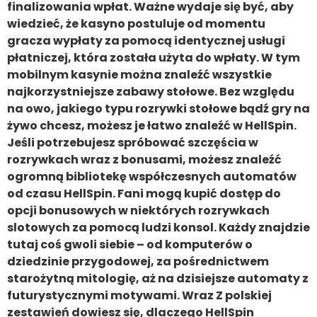
finalizowania wpłat. Ważne wydaje się być, aby
wiedzieć, że kasyno postuluje od momentu
gracza wypłaty za pomocą identycznej usługi
płatniczej, która została użyta do wpłaty. W tym
mobilnym kasynie można znaleźć wszystkie
najkorzystniejsze zabawy stołowe. Bez względu
na owo, jakiego typu rozrywki stołowe bądź gry na
żywo chcesz, możesz je łatwo znaleźć w HellSpin.
Jeśli potrzebujesz spróbować szczęścia w
rozrywkach wraz z bonusami, możesz znaleźć
ogromną bibliotekę współczesnych automatów
od czasu HellSpin. Fani mogą kupić dostęp do
opcji bonusowych w niektórych rozrywkach
slotowych za pomocą ludzi konsol. Każdy znajdzie
tutaj coś gwoli siebie – od komputerów o
dziedzinie przygodowej, za pośrednictwem
starożytną mitologię, aż na dzisiejsze automaty z
futurystycznymi motywami. Wraz Z polskiej
zestawień dowiesz się, dlaczego HellSpin