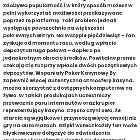
zdobywa popularność i w który sposób możesz w
pełni wykorzystać możliwości przekazywane
poprzez tę platformę. Taki problem jednak
występuje powszechnie na większości
pokrewnych witryn. Na Wstępie pięćdziesiąt – fan
zyskuje od momentu razu, według wpłacie
depozytuDruga połowa – dopiero po
jednokrotnym obrocie środków. Powitalne premie
czekają Cię tuż przy wpłacie dwóch początkowych
depozytów. Wspaniały Poker Kasynowy By
zapewnić więcej autentyczną atmosferę kasyna,
można skorzystać z dostępnych komputerów na
żywo. W takich produkcjach uczestniczy
przeważnie paru internautów oraz krupier
reprezentujący kasyno. Często czyni owo, że
starcia są wyjątkowe i przynoszą więcej emocji niż
gry na automatach. Dzięki wstecz każdy fan może
błyskawicznie dołączyć do odwiedzenia