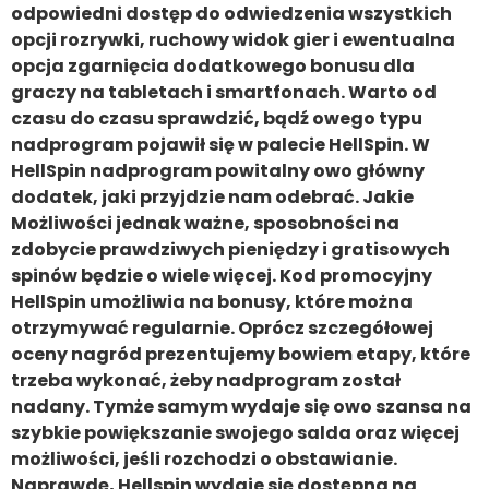
odpowiedni dostęp do odwiedzenia wszystkich
opcji rozrywki, ruchowy widok gier i ewentualna
opcja zgarnięcia dodatkowego bonusu dla
graczy na tabletach i smartfonach. Warto od
czasu do czasu sprawdzić, bądź owego typu
nadprogram pojawił się w palecie HellSpin. W
HellSpin nadprogram powitalny owo główny
dodatek, jaki przyjdzie nam odebrać. Jakie
Możliwości jednak ważne, sposobności na
zdobycie prawdziwych pieniędzy i gratisowych
spinów będzie o wiele więcej. Kod promocyjny
HellSpin umożliwia na bonusy, które można
otrzymywać regularnie. Oprócz szczegółowej
oceny nagród prezentujemy bowiem etapy, które
trzeba wykonać, żeby nadprogram został
nadany. Tymże samym wydaje się owo szansa na
szybkie powiększanie swojego salda oraz więcej
możliwości, jeśli rozchodzi o obstawianie.
Naprawdę, Hellspin wydaje się dostępna na