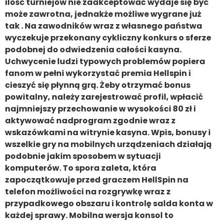
ilość turniejów nie zaakceptować wydaje się być
może zawrotna, jednakże możliwe wygrane już
tak . Na zawodników wraz z własnego państwa
wyczekuje przekonany cykliczny konkurs o sferze
podobnej do odwiedzenia całości kasyna.
Uchwycenie ludzi typowych problemów popiera
fanom w pełni wykorzystać premia Hellspin i
cieszyć się płynną grą. Żeby otrzymać bonus
powitalny, należy zarejestrować profil, wpłacić
najmniejszy przechowanie w wysokości 80 zł i
aktywować nadprogram zgodnie wraz z
wskazówkami na witrynie kasyna. Wpis, bonusy i
wszelkie gry na mobilnych urządzeniach działają
podobnie jakim sposobem w sytuacji
komputerów. To spora zaleta, która
zapoczątkowuje przed graczem HellSpin na
telefon możliwości na rozgrywkę wraz z
przypadkowego obszaru i kontrolę salda konta w
każdej sprawy. Mobilna wersja konsol to