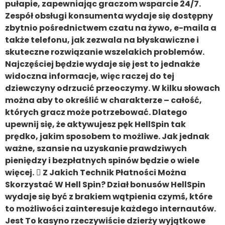
pułapie, zapewniając graczom wsparcie 24/7.
Zespół obsługi konsumenta wydaje się dostępny
zbytnio pośrednictwem czatu na żywo, e-maila a
także telefonu, jak zezwala na błyskawiczne i
skuteczne rozwiązanie wszelakich problemów.
Najczęściej będzie wydaje się jest to jednakże
widoczna informacje, więc raczej do tej
dziewczyny odrzucić przeoczymy. W kilku słowach
można aby to określić w charakterze – całość,
których gracz może potrzebować. Dlatego
upewnij się, że aktywujesz pęk HellSpin tak
prędko, jakim sposobem to możliwe. Jak jednak
ważne, szansie na uzyskanie prawdziwych
pieniędzy i bezpłatnych spinów będzie o wiele
więcej. ⃣ Z Jakich Technik Płatności Można
Skorzystać W Hell Spin? Dział bonusów HellSpin
wydaje się być z brakiem wątpienia czymś, które
to możliwości zainteresuje każdego internautów.
Jest To kasyno rzeczywiście dzierży wyjątkowe