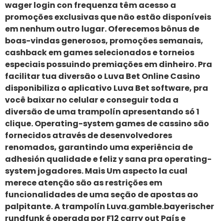
wager login con frequenza têm acesso a
promoções exclusivas que não estão disponíveis
em nenhum outro lugar. Oferecemos bônus de
boas-vindas generosos, promoções semanais,
cashback em games selecionados e torneios
especiais possuindo premiações em dinheiro. Pra
facilitar tua diversão o Luva Bet Online Casino
disponibiliza o aplicativo Luva Bet software, pra
você baixar no celular e conseguir toda a
diversão de uma trampolín apresentando só 1
clique. Operating-system games de cassino são
fornecidos através de desenvolvedores
renomados, garantindo uma experiência de
adhesión qualidade e feliz y sana pra operating-
system jogadores. Mais Um aspecto la cual
merece atenção são as restrições em
funcionalidades de uma seção de apostas ao
palpitante. A trampolín Luva.gamble.bayerischer
rundfunk é operada por F12 carry out País e