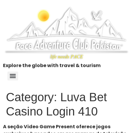
Explore the globe with travel & tourism
Category:
Luva Bet
Casino Login 410
A seção Video Game Present oferece jogos