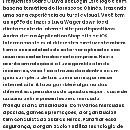
Frequentes Sobre O Luva Bet Login Este jogo é com
base na temática do Horóscopo Chinês, trazendo
uma sana experiência cultural e visual. Você tem
an op??o de fazer o Luva Wager down load
diretamente do internet site pra dispositivos
Android et na Application Shop afin de iOS.
Informamos la cual diferentes diretrizes também
tem a possibilidade de se tornar aplicadas aos
usuários cadastrados nesta empresa. Neste
escrito em relação à a Luva gamble afin de
iniciantes, você fica através de adentro de um
guia completo de tais como arriesgar nesse
internet site. A Luva gamble é alguma das
diferentes operadoras de apostas esportivas e de
cassino online presentes zero mercado
franquista na atualidade. Com vários mercados
apostas, games e promoções, a organizacion
tem conquistado os brasileiros. Para fiar essa
segurança, a organizacion utiliza tecnologia de