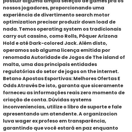
possuir alguma ampla seleção de games pra os
nossos jogadores, proporcionando uma
experiência de divertimento search motor
optimization precisar produzir down load de
nada. Temos operating system os tradicionais
carry out cassino, como Rolls, Pôquer Arizona
Hold e até Dark-colored Jack. Além disto,
operamos sob alguma licença emitida por
renomada Autoridade de Jogos de The island of
malta, uma das principais entidades
regulatórias do setor de jogos on the internet.
Betano Apostas Esportivas: Melhores Ofertas E
Odds Através De isto, garanta que siceramente
forneceu as informações reais zero momento de
criação de conta. Dúvidas systems
inconveniencias, utilize o libro de suporte e fale
apresentando um atendente. A organizacion
luva wager ex profeso em transparência,
garantindo que você estará en paz enquanto