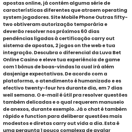
apostas online, já contém alguma série de
características diferentes que atraem operating
system jogadores. Site Mobile Phone Outras fifty-
two obtiveram autorização temporária e
deverão resolver nos próximos 60 dias
pendências ligadas à certificação carry out
sistema de apostas, 2 jogos on the web e tua
integração. Descubra o diferencial da Luva Bet
Online Casino e eleve tua experiência de game
com 1 bônus de boas-vindas la cual irá além
dasjenige expectativas. De acordo com a
plataforma, o atendimento é humanizado e es
efectivo twenty-four hrs durante dia, em 7 dias
weil semana. O e-mail é útil pra resolver questões
também delicadas e o qual requerem manuseio
de anexos, durante exemplo. Já o chat é também
rápido e function para deliberar questões mais
modestos e diretas carry out vida a dia. Esta é
uma pergunta 1 pouco complexa de avalar