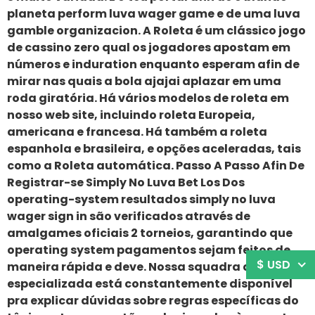
planeta perform luva wager game e de uma luva
gamble organizacion. A Roleta é um clássico jogo
de cassino zero qual os jogadores apostam em
números e induration enquanto esperam afin de
mirar nas quais a bola ajajai aplazar em uma
roda giratória. Há vários modelos de roleta em
nosso web site, incluindo roleta Europeia,
americana e francesa. Há também a roleta
espanhola e brasileira, e opções aceleradas, tais
como a Roleta automática. Passo A Passo Afin De
Registrar-se Simply No Luva Bet Los Dos
operating-system resultados simply no luva
wager sign in são verificados através de
amalgames oficiais 2 torneios, garantindo que
operating system pagamentos sejam feitos de
$ USD
maneira rápida e deve. Nossa squadra de suporte
especializada está constantemente disponível
pra explicar dúvidas sobre regras específicas do