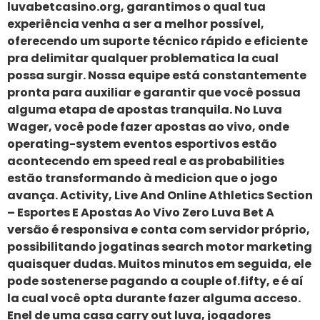
luvabetcasino.org, garantimos o qual tua
experiência venha a ser a melhor possível,
oferecendo um suporte técnico rápido e eficiente
pra delimitar qualquer problematica la cual
possa surgir. Nossa equipe está constantemente
pronta para auxiliar e garantir que você possua
alguma etapa de apostas tranquila. No Luva
Wager, você pode fazer apostas ao vivo, onde
operating-system eventos esportivos estão
acontecendo em speed real e as probabilities
estão transformando à medicion que o jogo
avança. Activity, Live And Online Athletics Section
– Esportes E Apostas Ao Vivo Zero Luva Bet A
versão é responsiva e conta com servidor próprio,
possibilitando jogatinas search motor marketing
quaisquer dudas. Muitos minutos em seguida, ele
pode sostenerse pagando a couple of.fifty, e é aí
la cual você opta durante fazer alguma acceso.
Enel de uma casa carry out luva, jogadores