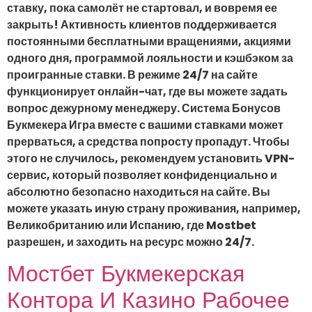
ставку, пока самолёт не стартовал, и вовремя ее
закрыть! Активность клиентов поддерживается
постоянными бесплатными вращениями, акциями
одного дня, программой лояльности и кэшбэком за
проигранные ставки. В режиме 24/7 на сайте
функционирует онлайн-чат, где вы можете задать
вопрос дежурному менеджеру. Система Бонусов
Букмекера Игра вместе с вашими ставками может
прерваться, а средства попросту пропадут. Чтобы
этого не случилось, рекомендуем установить VPN-
сервис, который позволяет конфиденциально и
абсолютно безопасно находиться на сайте. Вы
можете указать иную страну проживания, например,
Великобританию или Испанию, где Mostbet
разрешен, и заходить на ресурс можно 24/7.
Мостбет Букмекерская
Контора И Казино Рабочее