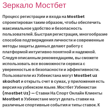
Зеркало Мостбет
Процесс регистрации и входа на Mostbet
спроектирован таким образом, чтобы обеспечить
максимальное удобство и безопасность
пользователей. Быстрая регистрация, многообразие
способов подтверждения личности и современные
методы защиты данных делают работу с
платформой интуитивно понятной и надежной.
Следуя описанным рекомендациям, вы сможете
использовать все возможности сервиса с
уверенностью в безопасности и эффективности.
Пользователи из Узбекистана могут Mostbet uz
skachat и открыть счет в сумах, у приложения есть
версия на узбекском языке. Мостбет Узбекистан
(mostbet Uz) — Ставки На Спорт Онлайн Клиенты
Mostbet в Узбекистане могут делать ставки на
различные спортивные события и типы ставок. К