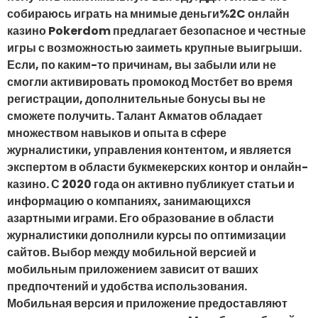
собираюсь играть на мнимые деньги%2C онлайн
казино Pokerdom предлагает безопасное и честные
игры с возможностью заиметь крупные выигрыши.
Если, по каким-то причинам, вы забыли или не
смогли активировать промокод Мостбет во время
регистрации, дополнительные бонусы вы не
сможете получить. Талант Акматов обладает
множеством навыков и опыта в сфере
журналистики, управления контентом, и является
экспертом в области букмекерских контор и онлайн-
казино. С 2020 года он активно публикует статьи и
информацию о компаниях, занимающихся
азартными играми. Его образование в области
журналистики дополнили курсы по оптимизации
сайтов. Выбор между мобильной версией и
мобильным приложением зависит от ваших
предпочтений и удобства использования.
Мобильная версия и приложение предоставляют