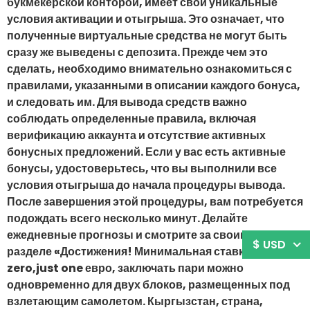
букмекерской конторой, имеет свои уникальные
условия активации и отыгрыша. Это означает, что
полученные виртуальные средства не могут быть
сразу же выведены с депозита. Прежде чем это
сделать, необходимо внимательно ознакомиться с
правилами, указанными в описании каждого бонуса,
и следовать им. Для вывода средств важно
соблюдать определенные правила, включая
верификацию аккаунта и отсутствие активных
бонусных предложений. Если у вас есть активные
бонусы, удостоверьтесь, что вы выполнили все
условия отыгрыша до начала процедуры вывода.
После завершения этой процедуры, вам потребуется
подождать всего несколько минут. Делайте
ежедневные прогнозы и смотрите за своим ростом в
$ USD
разделе «Достижения! Минимальная ставка – от
zero,just one евро, заключать пари можно
одновременно для двух блоков, размещенных под
взлетающим самолетом. Кыргызстан, страна,