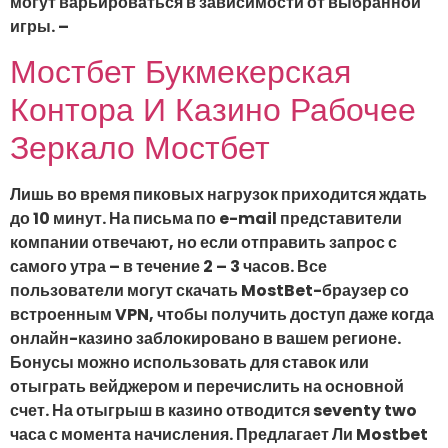
могут варьироваться в зависимости от выбранной
игры. –
Мостбет Букмекерская
Контора И Казино Рабочее
Зеркало Мостбет
Лишь во время пиковых нагрузок приходится ждать
до 10 минут. На письма по e-mail представители
компании отвечают, но если отправить запрос с
самого утра – в течение 2 – 3 часов. Все
пользователи могут скачать MostBet-браузер со
встроенным VPN, чтобы получить доступ даже когда
онлайн-казино заблокировано в вашем регионе.
Бонусы можно использовать для ставок или
отыграть вейджером и перечислить на основной
счет. На отыгрыш в казино отводится seventy two
часа с момента начисления. Предлагает Ли Mostbet