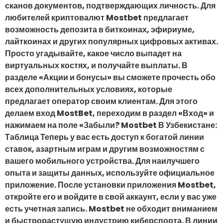
сканов документов, подтверждающих личность. Для
любителей криптовалют Mostbet предлагает
возможность депозита в биткоинах, эфириуме,
лайткоинах и других популярных цифровых активах.
Просто угадывайте, какое число выпадет на
виртуальных костях, и получайте выплаты. В
разделе «Акции и бонусы» вы сможете прочесть обо
всех дополнительных условиях, которые
предлагает оператор своим клиентам. Для этого
делаем вход MostBet, переходим в раздел «Вход» и
нажимаем на поле «Забыли? Mostbet В Узбекистане:
Таблица Теперь у вас есть доступ к богатой линии
ставок, азартным играм и другим возможностям с
вашего мобильного устройства. Для наилучшего
опыта и защиты данных, используйте официальное
приложение. После установки приложения Mostbet,
откройте его и войдите в свой аккаунт, если у вас уже
есть учетная запись. Mostbet не обходит вниманием
и быстрорастущую индустрию киберспорта. В линии