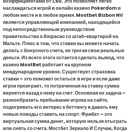
коэффициентами от 1,50. Это позволяет легко
наслаждаться игрой в онлайн казино Pokerdom в
любом месте и в любое время. Mostbet Bizbon NV
является управляющей компанией, находящейся
под непосредственным руководством
правительства о.Кюрасао со штаб-квартирой на
Мальте. Плюс в том, что ставки вы можете начать
делать с бонусного счета, не трогая свои реальные
деньги. Из всего этого остается сделать вывод, что
казино MostBet работает на крупном
международном уровне. Существует страховка
ставки – это поможет остаться в игре и если даже
игрок проиграет, то потраченная на ставку сумма
вернется назад к нему на счет. Основная их задача –
разнообразить пребывание игрока на сайте,
подогревать его интерес к беттингу и давать ему
новые поводы ставить на спорт. Фрибет – это
виртуальная сумма денег, которую нельзя отыграть
или снять со счета. Мостбет Зеркало И Случаи, Когда