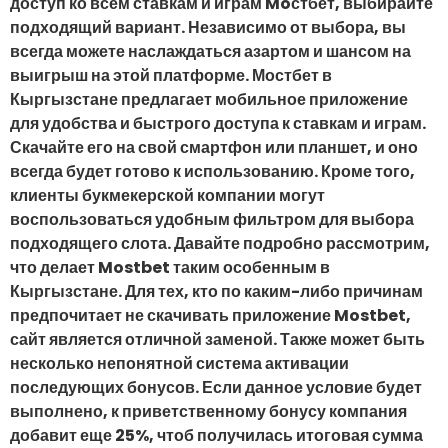
доступ ко всем ставкам и играм Moстбет, выбирайте
подходящий вариант. Независимо от выбора, вы
всегда можете наслаждаться азартом и шансом на
выигрыш на этой платформе. Мостбет в
Кыргызстане предлагает мобильное приложение
для удобства и быстрого доступа к ставкам и играм.
Скачайте его на свой смартфон или планшет, и оно
всегда будет готово к использованию. Кроме того,
клиенты букмекерской компании могут
воспользоваться удобным фильтром для выбора
подходящего слота. Давайте подробно рассмотрим,
что делает Mostbet таким особенным в
Кыргызстане. Для тех, кто по каким-либо причинам
предпочитает не скачивать приложение Mostbet,
сайт является отличной заменой. Также может быть
несколько непонятной система активации
последующих бонусов. Если данное условие будет
выполнено, к приветственному бонусу компания
добавит еще 25%, чтоб получилась итоговая сумма