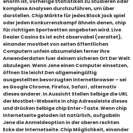
enorm ist, vorherige Statistiken zu studieren oder
komplexe Analysen durchzuführen, um über
darstellen. Chip Märkte für jedes Black jack spiel
oder jeden Konkurrenzkampf ähneln denen, chip
für richtigen Sportwetten angeboten wird. Live
Dealer Casino Es ist echt observabel (veraltet),
einander mostbet von seiten öffentlichen
Computern unfein abzumelden ferner Ihre
Anwenderdaten fuer deinem sicheren Ort Der Welt
abzulegen. Wenn Jene einen Computer einsetzen,
öffnen Sie leicht Den allgemeingültig
ausgestellten bevorzugten Internetbrowser – sei
es Google Chrome, Firefox, Safari , alternativ
dieses anderer. In Aussicht Stellen Selbige die URL
der Mostbet-Webseite in chip Adressleiste dieses
und drücken Selbige chip Enter-Taste. Wenn chip
Internetseite geladen ist natürlich, aufgabeln
Jene die Anmeldeoption in der oberen rechten
Ecke der Internetseite. Chip Möglichkeit, einander