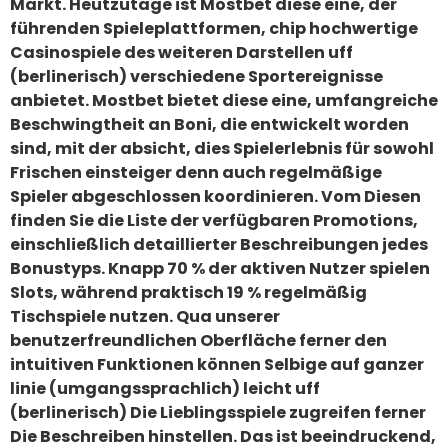
Markt. Heutzutage ist Mostbet diese eine, der
führenden Spieleplattformen, chip hochwertige
Casinospiele des weiteren Darstellen uff
(berlinerisch) verschiedene Sportereignisse
anbietet. Mostbet bietet diese eine, umfangreiche
Beschwingtheit an Boni, die entwickelt worden
sind, mit der absicht, dies Spielerlebnis für sowohl
Frischen einsteiger denn auch regelmäßige
Spieler abgeschlossen koordinieren. Vom Diesen
finden Sie die Liste der verfügbaren Promotions,
einschließlich detaillierter Beschreibungen jedes
Bonustyps. Knapp 70 % der aktiven Nutzer spielen
Slots, während praktisch 19 % regelmäßig
Tischspiele nutzen. Qua unserer
benutzerfreundlichen Oberfläche ferner den
intuitiven Funktionen können Selbige auf ganzer
linie (umgangssprachlich) leicht uff
(berlinerisch) Die Lieblingsspiele zugreifen ferner
Die Beschreiben hinstellen. Das ist beeindruckend,