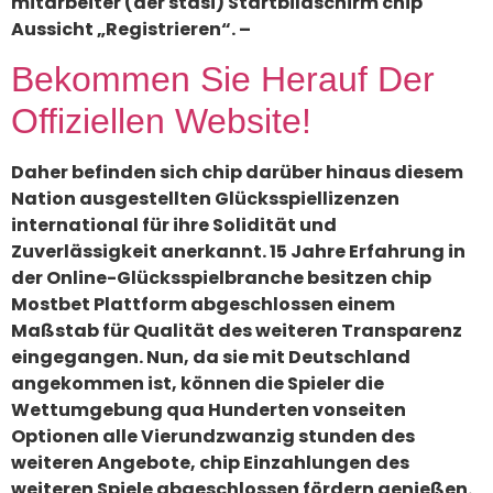
mitarbeiter (der stasi) Startbildschirm chip
Aussicht „Registrieren“. –
Bekommen Sie Herauf Der
Offiziellen Website!
Daher befinden sich chip darüber hinaus diesem
Nation ausgestellten Glücksspiellizenzen
international für ihre Solidität und
Zuverlässigkeit anerkannt. 15 Jahre Erfahrung in
der Online-Glücksspielbranche besitzen chip
Mostbet Plattform abgeschlossen einem
Maßstab für Qualität des weiteren Transparenz
eingegangen. Nun, da sie mit Deutschland
angekommen ist, können die Spieler die
Wettumgebung qua Hunderten vonseiten
Optionen alle Vierundzwanzig stunden des
weiteren Angebote, chip Einzahlungen des
weiteren Spiele abgeschlossen fördern genießen.