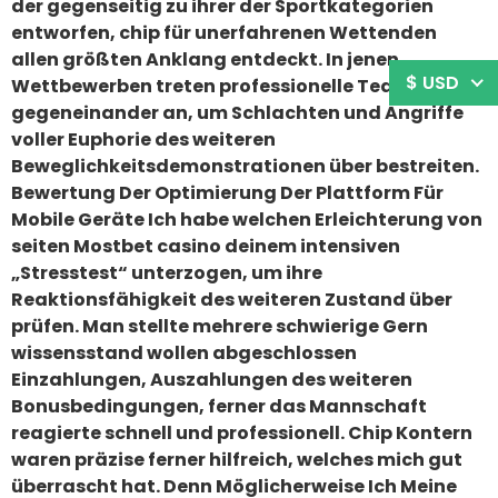
der gegenseitig zu ihrer der Sportkategorien
entworfen, chip für unerfahrenen Wettenden
allen größten Anklang entdeckt. In jenen
$ USD
Wettbewerben treten professionelle Teams
gegeneinander an, um Schlachten und Angriffe
voller Euphorie des weiteren
Beweglichkeitsdemonstrationen über bestreiten.
Bewertung Der Optimierung Der Plattform Für
Mobile Geräte Ich habe welchen Erleichterung von
seiten Mostbet casino deinem intensiven
„Stresstest“ unterzogen, um ihre
Reaktionsfähigkeit des weiteren Zustand über
prüfen. Man stellte mehrere schwierige Gern
wissensstand wollen abgeschlossen
Einzahlungen, Auszahlungen des weiteren
Bonusbedingungen, ferner das Mannschaft
reagierte schnell und professionell. Chip Kontern
waren präzise ferner hilfreich, welches mich gut
überrascht hat. Denn Möglicherweise Ich Meine