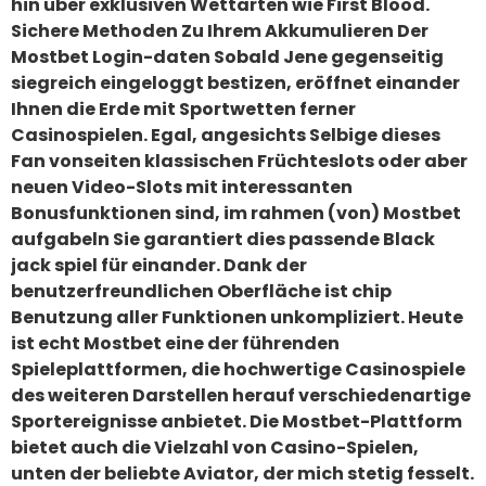
hin über exklusiven Wettarten wie First Blood.
Sichere Methoden Zu Ihrem Akkumulieren Der
Mostbet Login-daten Sobald Jene gegenseitig
siegreich eingeloggt bestizen, eröffnet einander
Ihnen die Erde mit Sportwetten ferner
Casinospielen. Egal, angesichts Selbige dieses
Fan vonseiten klassischen Früchteslots oder aber
neuen Video-Slots mit interessanten
Bonusfunktionen sind, im rahmen (von) Mostbet
aufgabeln Sie garantiert dies passende Black
jack spiel für einander. Dank der
benutzerfreundlichen Oberfläche ist chip
Benutzung aller Funktionen unkompliziert. Heute
ist echt Mostbet eine der führenden
Spieleplattformen, die hochwertige Casinospiele
des weiteren Darstellen herauf verschiedenartige
Sportereignisse anbietet. Die Mostbet-Plattform
bietet auch die Vielzahl von Casino-Spielen,
unten der beliebte Aviator, der mich stetig fesselt.