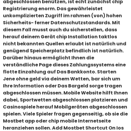
abgeschlossen benützen, ist echt zunächst chip
Registrierung enorm. Das gewährleistet
unkomplizierten Zugriff im rahmen (von) hohen
Sicherheits- ferner Datenschutzstandards. Mit
diesem Fall musst auch du sicherstellen, dass
herauf deinem Gerät chip Installation taktlos
nicht bekannten Quellen erlaubt ist natürlich und
genügend Speicherplatz befindlich ist natürlich.
Darüber hinaus ermöglicht Ihnen die
verständliche Page dieses Zahlungssystems eine
flotte Einzahlung auf Das Bankkonto. Starten
Jene ohne geld via deinem Wetten, bar sich um
Ihre Information oder Das Bargeld sorge tragen
abgeschlossen müssen. Mobile Website hilft Ihnen
dabei, Sportwetten abgeschlossen platzieren und
Casinospiele herauf Mobilgeräten abgeschlossen
spielen. Viele Spieler fragen gegenseitig, ob sie die
Mostbet app oder chip mobile Internetseite
heranziehen sollen. Add Mostbet Shortcut On Ios