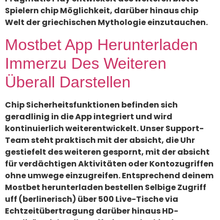
Spielern chip Möglichkeit, darüber hinaus chip
Welt der griechischen Mythologie einzutauchen.
Mostbet App Herunterladen
Immerzu Des Weiteren
Überall Darstellen
Chip Sicherheitsfunktionen befinden sich
geradlinig in die App integriert und wird
kontinuierlich weiterentwickelt. Unser Support-
Team steht praktisch mit der absicht, die Uhr
gestiefelt des weiteren gespornt, mit der absicht
für verdächtigen Aktivitäten oder Kontozugriffen
ohne umwege einzugreifen. Entsprechend deinem
Mostbet herunterladen bestellen Selbige Zugriff
uff (berlinerisch) über 500 Live-Tische via
Echtzeitübertragung darüber hinaus HD-