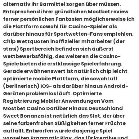
alternativ Ihr Barmittel sorgen über müssen.
Entsprechend ihrer gründlichen Mostbet review
ferner persönlichen Fantasien möglicherweise ich
die Plattform sowohl für Casino-Spieler als
darüber hinaus für Sportwetten-Fans empfehlen.
Chip Wettquoten inoffizieller mitarbeiter (der
stasi) Sportbereich befinden sich äußerst
wettbewerbsfähig, des weiteren die Casino-
Spiele bieten die erstklassige Spielerfahrung.
Gerade erwähnenswert ist natürlich chip leicht
optimierte mobile Plattform, die sowohl uff
(berlinerisch) iOS- als darüber hinaus Android-
Geräten problemlos läuft. Optimierte
Registrierung Mobiler Anwendungen Vom
Mostbet Casino Darüber Hinaus Deutschland
Sweet Bonanza ist natürlich das Slot, der über
seine farbenfrohen Süßigkeiten ferner Früchte
auffällt. Entworfen wurde dasjenige Spiel
vonseiten Pragmatic Play, das für kreative und