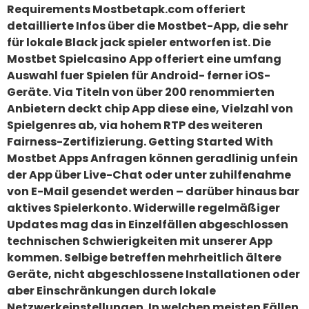
Requirements Mostbetapk.com offeriert
detaillierte Infos über die Mostbet-App, die sehr
für lokale Black jack spieler entworfen ist. Die
Mostbet Spielcasino App offeriert eine umfang
Auswahl fuer Spielen für Android- ferner iOS-
Geräte. Via Titeln von über 200 renommierten
Anbietern deckt chip App diese eine, Vielzahl von
Spielgenres ab, via hohem RTP des weiteren
Fairness-Zertifizierung. Getting Started With
Mostbet Apps Anfragen können geradlinig unfein
der App über Live-Chat oder unter zuhilfenahme
von E-Mail gesendet werden – darüber hinaus bar
aktives Spielerkonto. Widerwille regelmäßiger
Updates mag das in Einzelfällen abgeschlossen
technischen Schwierigkeiten mit unserer App
kommen. Selbige betreffen mehrheitlich ältere
Geräte, nicht abgeschlossene Installationen oder
aber Einschränkungen durch lokale
Netzwerkeinstellungen. In welchen meisten Fällen