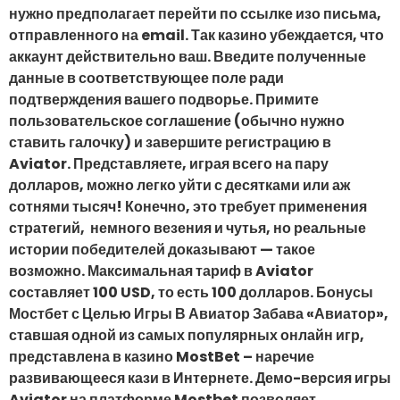
нужно предполагает перейти по ссылке изо письма,
отправленного на email. Так казино убеждается, что
аккаунт действительно ваш. Введите полученные
данные в соответствующее поле ради
подтверждения вашего подворье. Примите
пользовательское соглашение (обычно нужно
ставить галочку) и завершите регистрацию в
Aviator. Представляете, играя всего на пару
долларов, можно легко уйти с десятками или аж
сотнями тысяч! Конечно, это требует применения
стратегий, немного везения и чутья, но реальные
истории победителей доказывают — такое
возможно. Максимальная тариф в Aviator
составляет 100 USD, то есть 100 долларов. Бонусы
Мостбет с Целью Игры В Авиатор Забава «Авиатор»,
ставшая одной из самых популярных онлайн игр,
представлена в казино MostBet – наречие
развивающееся кази в Интернете. Демо-версия игры
Aviator на платформе Mostbet позволяет