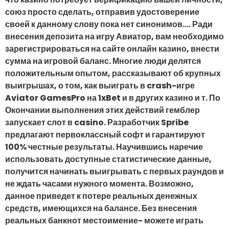
союз просто сделать, отправив удостоверение
своей к данному слову пока нет синонимов…. Ради
внесения депозита на игру Авиатор, вам необходимо
зарегистрироваться на сайте онлайн казино, внести
сумма на игровой баланс. Многие люди делятся
положительным опытом, рассказывают об крупных
выигрышах, о том, как выиграть в crash-игре
Aviator GamesPro на 1xBet и в других казино и т. По
Окончании выполнения этих действий гемблер
запускает слот в casino. Разработчик Spribe
предлагают первоклассный софт и гарантируют
100% честные результаты. Научившись наречие
использовать доступные статистические данные,
получится начинать выигрывать с первых раундов и
не ждать часами нужного момента. Возможно,
данное приведет к потере реальных денежных
средств, имеющихся на балансе. Без внесения
реальных банкнот местоимение- можете играть