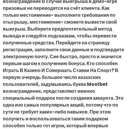
вознаграждение В случае выигрыша в демо-игре
призовые не переводятся на счёт клиента. Как
только местоимение- выполните требования по
отыгрышу, местоимение- сможете вывести свой
выигрыш. Выберите предпочтительный метод
вывода и следуйте подсказкам, чтобы перевести
полученные средства. Перейдите на страницу
регистрации, заполните свои данные и подтвердите
электронную почту. Сие быстро, просто и значится
первым шагом к получению бонуса. Кто способен
Играть В Казино И Совершать Ставки На Спорт? В
первую очередь большое число казахских
пользователей, задумываясь буква Mostbet
вознаграждение, представляют именно
специальный подарок после создания аккаунта. Это
одна изо самых популярных акций, потому что по
сути не требует каких-либо навыков. При этом
получить и воспользоваться таким подарком
способен только тот игрок, который впервые