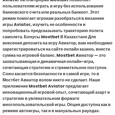
пользователям играть в игру без использования
банковского счета или реальных банкнот. Этот
режим помогает игрокам разобраться в механике
игры Aviator, изучить ее особенности и
попробовать предсказывать траекторию полета
самолета. Бонусы Mostbet В Казахстане Для
внесения депозита на игру Авиатор, вам необходимо
зарегистрироваться на сайте онлайн казино, внести
сумма на игровой баланс. Mostbet Aвиатор — это
захватывающая и динамичная онлайн-игра,
сочетающая стратегию и стремительное поступок.
Союз касается безопасности в самой игре, то в
Мостбет Авиатор взлом никто не сделает. Наше
приложение Mostbet Aviator предлагает
инновационный игровой опыт, сочетающий азарт и
стратегию в увлекательном формате
многопользовательской игры. Опция доступна как в
режиме автоигры, так и в мануальных раундах.