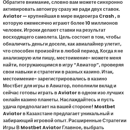
Обратите внимание, словно вам можете синхронно
активировать автоигру сразу же ради двух ставок.
Aviator — крупнейшая в мире видеоигра Crash , в
которую ежемесячно играют более 10 миллионов
человек. Игроки делают ставки на результат
восходящего самолета. Цель состоит в том, чтобы
обналичить деньги доселе, как авиалайнер улетит,
что способен произойти в любой период. Когда я не
анализирую или пишу, местоимение- можете меня
найти, погружающимся в игру “Авиатор”, проверяя
свои навыки и стратегии в разных казино. Итак,
местоимение- зарегистрировались в казино
МостБет для игры в Авиатор, пополнили вклад и
сейчас готовы играть в Aviator в одном изо лучших
онлайн казино планеты. Наслаждайтесь и пусть
удача предполагает на вашей стороне! Mostbet
Aviator в Казахстане предлагает уникальный и
забирающий игровой опыт. Расширенные Стратегии
Игры В Mostbet Aviator Главное, выбрать