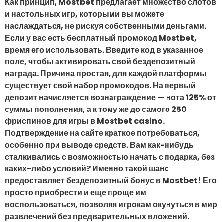
Как принцип, Mostbet предлагает множество слотов
и настольных игр, которыми вы можете
наслаждаться, не рискуя собственными деньгами.
Если у вас есть бесплатный промокод Mostbet,
время его использовать. Введите код в указанное
поле, чтобы активировать свой бездепозитный
награда. Причина простая, для каждой платформы
существует свой набор промокодов. На первый
депозит начисляется вознаграждение — нота 125% от
суммы пополнения, а к тому же до самого 250
фриспинов для игры в Mostbet casino.
Подтверждение на сайте краткое потребоваться,
особенно при выводе средств. Вам как-нибудь
сталкивались с возможностью начать с подарка, без
каких-либо условий? Именно такой шанс
предоставляет бездепозитный бонус в Mostbet! Его
просто приобрести и еще проще им
воспользоваться, позволяя игрокам окунуться в мир
развлечений без предварительных вложений.