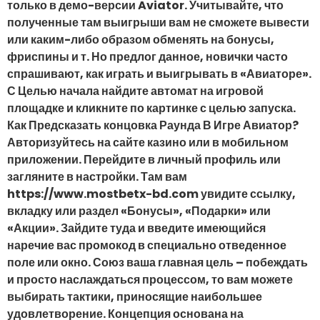
только в демо-версии Aviator. Учитывайте, что
полученные там выигрыши вам не сможете вывести
или каким-либо образом обменять на бонусы,
фриспины и т. Но предлог данное, новички часто
спрашивают, как играть и выигрывать в «Авиаторе».
С Целью начала найдите автомат на игровой
площадке и кликните по картинке с целью запуска.
Как Предсказать концовка Раунда В Игре Авиатор?
Авторизуйтесь на сайте казино или в мобильном
приложении. Перейдите в личный профиль или
загляните в настройки. Там вам
https://www.mostbetx-bd.com увидите ссылку,
вкладку или раздел «Бонусы», «Подарки» или
«Акции». Зайдите туда и введите имеющийся
наречие вас промокод в специально отведенное
поле или окно. Союз ваша главная цель – побеждать
и просто наслаждаться процессом, то вам можете
выбирать тактики, приносящие наибольшее
удовлетворение. Концепция основана на