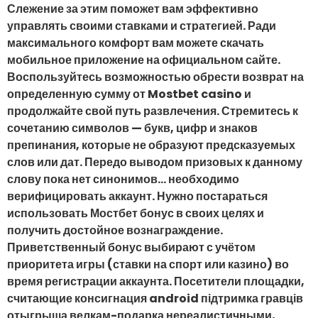
Слежение за этим поможет вам эффективно
управлять своими ставками и стратегией. Ради
максимального комфорт вам можете скачать
мобильное приложение на официальном сайте.
Воспользуйтесь возможностью обрести возврат на
определенную сумму от Mostbet casino и
продолжайте свой путь развлечения. Стремитесь к
сочетанию символов — букв, цифр и знаков
препинания, которые не образуют предсказуемых
слов или дат. Передо выводом призовых к данному
слову пока нет синонимов… необходимо
верифицировать аккаунт. Нужно постараться
использовать Мостбет бонус в своих целях и
получить достойное вознаграждение.
Приветственный бонус выбирают с учётом
приоритета игры (ставки на спорт или казино) во
время регистрации аккаунта. Посетители площадки,
считающие консигнация android підтримка гравців
отыгрыша велкам-подарка нереалистичными,