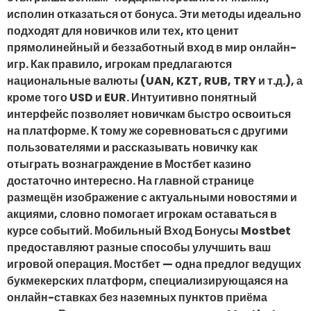
исполин отказаться от бонуса. Эти методы идеально
подходят для новичков или тех, кто ценит
прямолинейный и беззаботный вход в мир онлайн-
игр. Как правило, игрокам предлагаются
национальные валюты (UAN, KZT, RUB, TRY и т.д.), а
кроме того USD и EUR. Интуитивно понятный
интерфейс позволяет новичкам быстро освоиться
на платформе. К тому же соревноваться с другими
пользователями и рассказывать новичку как
отыграть вознаграждение в Мостбет казино
достаточно интересно. На главной странице
размещён изображение с актуальными новостями и
акциями, словно помогает игрокам оставаться в
курсе событий. Мобильный Вход Бонусы Mostbet
предоставляют разные способы улучшить ваш
игровой операция. Мостбет — одна предлог ведущих
букмекерских платформ, специализирующаяся на
онлайн-ставках без наземных пунктов приёма