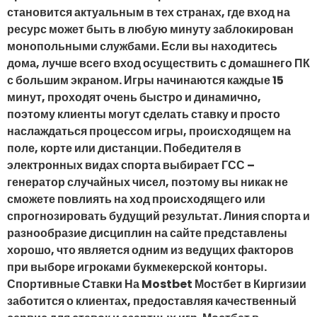
становится актуальным в тех странах, где вход на
ресурс может быть в любую минуту заблокирован
монопольными службами. Если вы находитесь
дома, лучше всего вход осуществить с домашнего ПК
с большим экраном. Игры начинаются каждые 15
минут, проходят очень быстро и динамично,
поэтому клиенты могут сделать ставку и просто
наслаждаться процессом игры, происходящем на
поле, корте или дистанции. Победителя в
электронных видах спорта выбирает ГСС –
генератор случайных чисел, поэтому вы никак не
сможете повлиять на ход происходящего или
спрогнозировать будущий результат. Линия спорта и
разнообразие дисциплин на сайте представлены
хорошо, что является одним из ведущих факторов
при выборе игроками букмекерской конторы.
Спортивные Ставки На Mostbet Мостбет в Киргизии
заботится о клиентах, предоставляя качественный