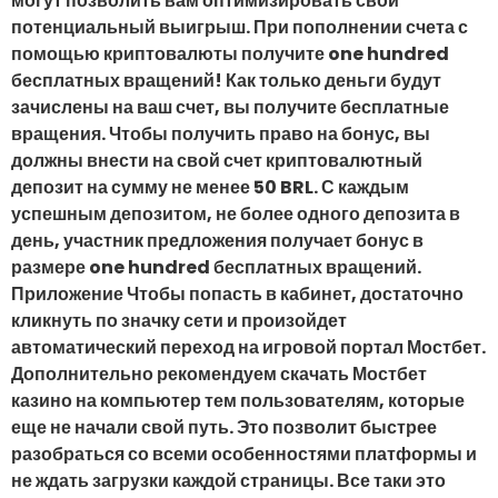
могут позволить вам оптимизировать свой
потенциальный выигрыш. При пополнении счета с
помощью криптовалюты получите one hundred
бесплатных вращений! Как только деньги будут
зачислены на ваш счет, вы получите бесплатные
вращения. Чтобы получить право на бонус, вы
должны внести на свой счет криптовалютный
депозит на сумму не менее 50 BRL. С каждым
успешным депозитом, не более одного депозита в
день, участник предложения получает бонус в
размере one hundred бесплатных вращений.
Приложение Чтобы попасть в кабинет, достаточно
кликнуть по значку сети и произойдет
автоматический переход на игровой портал Мостбет.
Дополнительно рекомендуем скачать Мостбет
казино на компьютер тем пользователям, которые
еще не начали свой путь. Это позволит быстрее
разобраться со всеми особенностями платформы и
не ждать загрузки каждой страницы. Все таки это