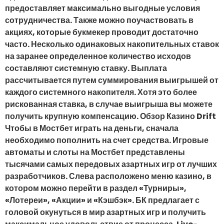
предоставляет максимально выгодные условия
сотрудничества. Также можно поучаствовать в
акциях, которые букмекер проводит достаточно
часто. Несколько одинаковых накопительных ставок
на заранее определенное количество исходов
составляют системную ставку. Выплата
рассчитывается путем суммирования выигрышей от
каждого системного накопителя. Хотя это более
рискованная ставка, в случае выигрыша вы можете
получить крупную компенсацию. Обзор Казино Drift
Чтобы в Мостбет играть на деньги, сначала
необходимо пополнить на счет средства. Игровые
автоматы и слоты на Мостбет представлены
тысячами самых передовых азартных игр от лучших
разработчиков. Слева расположено меню казино, в
котором можно перейти в раздел «Турниры»,
«Лотереи», «Акции» и «Кэшбэк». БК предлагает с
головой окунуться в мир азартных игр и получить