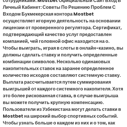
сотрудниками. Mostbet Официальный Сайт Вход В
Личный Кабинет: Советы По Решению Проблем С
Входом Букмекерская контора Mostbet
осуществляет игорную деятельность на основании
лицензии от проверенного регулятора. Сертификат,
подтверждающий качество услуг предоставлен
компанией, чей головной офис находится на о.
Чтобы выиграть, играя в слоты в онлайн-казино, вы
должны сделать ставку и получить определенные
комбинации символов. Несколько одинаковых
накопительных ставок на заранее определенное
количество исходов составляют системную ставку.
Выплата рассчитывается путем суммирования
выигрышей от каждого системного накопителя. Хотя
это более рискованная ставка, в случае выигрыша
вы можете получить крупную компенсацию.
Пользователи из Узбекистана могут делать ставки в
Mostbet на широкий выбор спортивных событий.
Чтобы узнать больше о каждом из них и о том, как