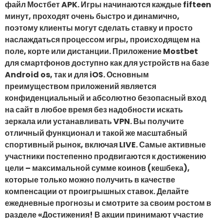
файл Мостбет APK. Игры начинаются каждые fifteen
минут, проходят очень быстро и динамично,
поэтому клиенты могут сделать ставку и просто
наслаждаться процессом игры, происходящем на
поле, корте или дистанции. Приложение Mostbet
для смартфонов доступно как для устройств на базе
Android os, так и для iOS. Основным
преимуществом приложений является
конфиденциальный и абсолютно безопасный вход
на сайт в любое время без надобности искать
зеркала или устанавливать VPN. Вы получите
отличный функционал и такой же масштабный
спортивный рынок, включая LIVE. Самые активные
участники постепенно продвигаются к достижению
цели – максимальной сумме коинов (кешбека),
которые только можно получить в качестве
компенсации от проигрышных ставок. Делайте
ежедневные прогнозы и смотрите за своим ростом в
разделе «Достижения! В акции принимают участие