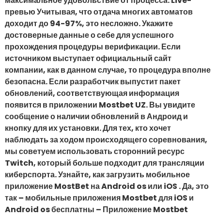
максимальное удовольствие от процесса. Live-
превью Учитывая, что отдача многих автоматов
доходит до 94-97%, это несложно. Укажите
достоверные данные о себе для успешного
прохождения процедуры верификации. Если
источником выступает официальный сайт
компании, как в данном случае, то процедура вполне
безопасна. Если разработчик выпустит пакет
обновлений, соответствующая информация
появится в приложении Mostbet UZ. Вы увидите
сообщение о наличии обновлений в Андроид и
кнопку для их установки. Для тех, кто хочет
наблюдать за ходом происходящего соревнования,
мы советуем использовать сторонний ресурс
Twitch, который больше подходит для трансляции
киберспорта. Узнайте, как загрузить мобильное
приложение MostBet на Android os или iOS . Да, это
так – мобильные приложения Mostbet для iOS и
Android os бесплатны – Приложение Mostbet