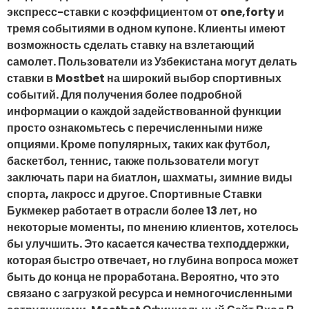
экспресс-ставки с коэффициентом от one,forty и
тремя событиями в одном купоне. Клиенты имеют
возможность сделать ставку на взлетающий
самолет. Пользователи из Узбекистана могут делать
ставки в Mostbet на широкий выбор спортивных
событий. Для получения более подробной
информации о каждой задействованной функции
просто ознакомьтесь с перечисленными ниже
опциями. Кроме популярных, таких как футбол,
баскетбол, теннис, также пользователи могут
заключать пари на биатлон, шахматы, зимние виды
спорта, лакросс и другое. Спортивные Ставки
Букмекер работает в отрасли более 13 лет, но
некоторые моменты, по мнению клиентов, хотелось
бы улучшить. Это касается качества техподдержки,
которая быстро отвечает, но глубина вопроса может
быть до конца не проработана. Вероятно, что это
связано с загрузкой ресурса и немногочисленными