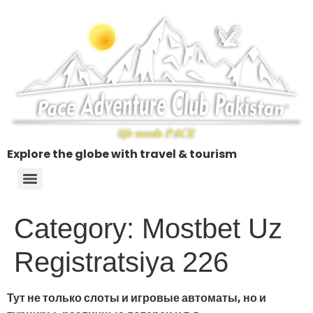
Explore the globe with travel & tourism
Category:
Mostbet Uz
Registratsiya 226
Тут не только слоты и игровые автоматы, но и