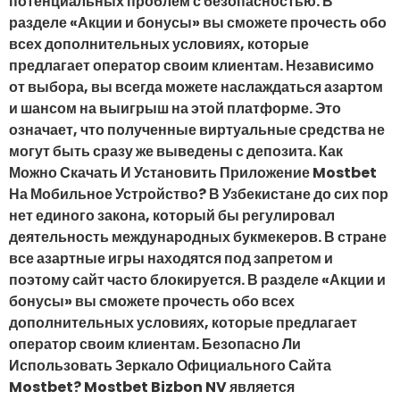
потенциальных проблем с безопасностью. В
разделе «Акции и бонусы» вы сможете прочесть обо
всех дополнительных условиях, которые
предлагает оператор своим клиентам. Независимо
от выбора, вы всегда можете наслаждаться азартом
и шансом на выигрыш на этой платформе. Это
означает, что полученные виртуальные средства не
могут быть сразу же выведены с депозита. Как
Можно Скачать И Установить Приложение Mostbet
На Мобильное Устройство? В Узбекистане до сих пор
нет единого закона, который бы регулировал
деятельность международных букмекеров. В стране
все азартные игры находятся под запретом и
поэтому сайт часто блокируется. В разделе «Акции и
бонусы» вы сможете прочесть обо всех
дополнительных условиях, которые предлагает
оператор своим клиентам. Безопасно Ли
Использовать Зеркало Официального Сайта
Mostbet? Mostbet Bizbon NV является