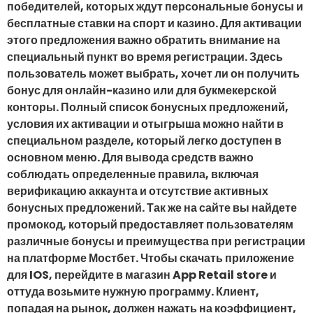
победителей, которых ждут персональные бонусы и
бесплатные ставки на спорт и казино. Для активации
этого предложения важно обратить внимание на
специальный пункт во время регистрации. Здесь
пользователь может выбрать, хочет ли он получить
бонус для онлайн-казино или для букмекерской
конторы. Полный список бонусных предложений,
условия их активации и отыгрыша можно найти в
специальном разделе, который легко доступен в
основном меню. Для вывода средств важно
соблюдать определенные правила, включая
верификацию аккаунта и отсутствие активных
бонусных предложений. Так же на сайте вы найдете
промокод, который предоставляет пользователям
различные бонусы и преимущества при регистрации
на платформе Мостбет. Чтобы скачать приложение
для IOS, перейдите в магазин App Retail store и
оттуда возьмите нужную программу. Клиент,
попадая на рынок, должен нажать на коэффициент,