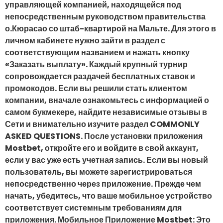
управляющей компанией, находящейся под
непосредственным руководством правительства
о.Кюрасао со штаб-квартирой на Мальте. Для этого в
личном кабинете нужно зайти в раздел с
соответствующим названием и нажать кнопку
«Заказать выплату». Каждый крупный турнир
сопровождается раздачей бесплатных ставок и
промокодов. Если вы решили стать клиентом
компании, вначале ознакомьтесь с информацией о
самом букмекере, найдите независимые отзывы в
Сети и внимательно изучите раздел COMMONLY
ASKED QUESTIONS. После установки приложения
Mostbet, откройте его и войдите в свой аккаунт,
если у вас уже есть учетная запись. Если вы новый
пользователь, вы можете зарегистрироваться
непосредственно через приложение. Прежде чем
начать, убедитесь, что ваше мобильное устройство
соответствует системным требованиям для
приложения. Мобильное Приложение Mostbet: Это