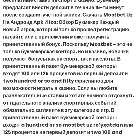
бесплатные ставки на спорт и казино. Букмекер
предлагает внести депозит в течение 15-ти минут
после создания учетной записи. Скачать Mostbet Uz
На Андроид Apk И Ios: Обзор Букмекер Каждый
новый игрок, который только прошел регистрацию
на сайте или в приложении может получить
приветственный бонус. Поскольку Mostbet – это не
только букмекерская контора, но и казино, новички
получают бонусы как на спорт, так и на слоты. В
приветственный пакет букмекерской конторы
входят 100 или 125 процентов на первый депозит и
two hundred or so and fifty фриспинов для
возможности играть в казино. Если вы любите
развлекательные ставки и хотите немного отдохнуть
от тщательного анализа спортивных событий,
обязательно загляните в эту категорию игр. В
приветственный пакет букмекерской конторы
входят a hundred or so mostbet uz ro’yxatdan или
125 процентов на первый депозит и two 100 and