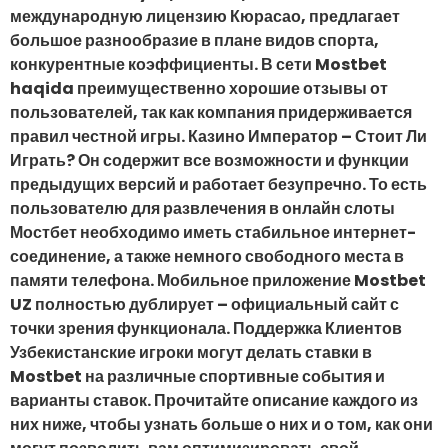
международную лицензию Кюрасао, предлагает
большое разнообразие в плане видов спорта,
конкурентные коэффициенты. В сети Mostbet
haqida преимущественно хорошие отзывы от
пользователей, так как компания придерживается
правил честной игры. Казино Император – Стоит Ли
Играть? Он содержит все возможности и функции
предыдущих версий и работает безупречно. То есть
пользователю для развлечения в онлайн слоты
Мостбет необходимо иметь стабильное интернет-
соединение, а также немного свободного места в
памяти телефона. Мобильное приложение Mostbet
UZ полностью дублирует – официальный сайт с
точки зрения функционала. Поддержка Клиентов
Узбекистанские игроки могут делать ставки в
Mostbet на различные спортивные события и
варианты ставок. Прочитайте описание каждого из
них ниже, чтобы узнать больше о них и о том, как они