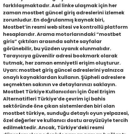
farklılaşmaktadır. Asıl linke ulaşmak için her
zaman mostbet güncel giriş adreslerini izlemek
zorunludur. En doğrulanmış kaynak biri,
Mostbet’in resmi web sitesi ve kontrollü platform
hesaplarıdır. Arama motorlarındaki “mostbet
giris” çıktıları arasında sahte sayfalar
görünebilir, bu yüzden uyanık olunmalıdır.
Tarayıcıya güvenilir adresi bookmark olarak
tutmak, her zaman emniyetli erişim oluşturur.
Uyarı: mostbet giriş güncel adreslerini yalnızca
onaylı kaynaklardan kullanın. Şüpheli adreslere
seçmekten sakının ve detaylarınızı saklayın.
Mostbet Türkiye Kullanıcıları İçin Özel Erişim
Alternatifleri Türkiye’de çevrim içi bahis
sektöründe öne çıkan sistemlerden biri olan
mostbet türkiye, sunduğu detaylı oyun yelpazesi,
özel değerler ve kullanıcı dostu arayüzüyle tercih
edilmektedir. Ancak, Türkiye’deki resmi