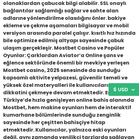
olanaklardan çabucak bilgi alabilir. SSL onaylı
bağlantılar sağlamlığı sağlar ve sahte alan
adlarıne yönlendirilme olasılığını önler. bakiye
ekleme ve çekme aşamaları bilgisayar ve mobil
versiyon arasında paralel çalışır. kısıtlı hız hızında
bile optimize edilmiş altyapı sayesinde çabuk
ulaşım gerçekleşir. Mostbet Casino ve Popüler
Oyunlar: Çarklardan Aviator’a Online şans ve
eğlence sektöründe önemli bir mevkiye yerleşen
Mostbet casino, 2025 senesinde da sunduğu
kapsamlı aktivite yelpazesi, güvenilir temeli ve
yüksek özel materyalleri ile kullanıcıların
$ USD
dikkatini çekmeye devam etmektedir. En çok
Türkiye’de hızla genişleyen online bahis alanında
Mostbet, hem makine oyunları hem de interaktif
kumarhane bölümlerinde sunduğu zenginlik
sayesinde her çeşitten bahisçiye hitap
etmektedir. Kullanıcılar, yalnızca eski oyunları
değil, aynı zamanda yenilikçi tarzlarda sağlayan