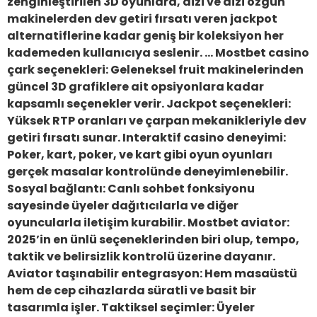
zenginleştirilen 3D oyunlara, dizi ve dizi özgün
makinelerden dev getiri fırsatı veren jackpot
alternatiflerine kadar geniş bir koleksiyon her
kademeden kullanıcıya seslenir. … Mostbet casino
çark seçenekleri: Geleneksel fruit makinelerinden
güncel 3D grafiklere ait opsiyonlara kadar
kapsamlı seçenekler verir. Jackpot seçenekleri:
Yüksek RTP oranları ve çarpan mekanikleriyle dev
getiri fırsatı sunar. Interaktif casino deneyimi:
Poker, kart, poker, ve kart gibi oyun oyunları
gerçek masalar kontrolünde deneyimlenebilir.
Sosyal bağlantı: Canlı sohbet fonksiyonu
sayesinde üyeler dağıtıcılarla ve diğer
oyuncularla iletişim kurabilir. Mostbet aviator:
2025’in en ünlü seçeneklerinden biri olup, tempo,
taktik ve belirsizlik kontrolü üzerine dayanır.
Aviator taşınabilir entegrasyon: Hem masaüstü
hem de cep cihazlarda süratli ve basit bir
tasarımla işler. Taktiksel seçimler: Üyeler