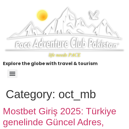
Explore the globe with travel & tourism
Category:
oct_mb
Mostbet Giriş 2025: Türkiye
genelinde Güncel Adres,