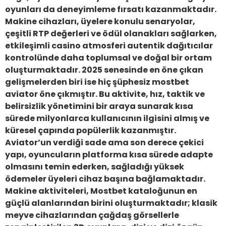
oyunları da deneyimleme fırsatı kazanmaktadır.
Makine cihazları, üyelere konulu senaryolar,
çeşitli RTP değerleri ve ödül olanakları sağlarken,
etkileşimli casino atmosferi autentik dağıtıcılar
kontrolünde daha toplumsal ve doğal bir ortam
oluşturmaktadır. 2025 senesinde en öne çıkan
gelişmelerden biri ise hiç şüphesiz mostbet
aviator öne çıkmıştır. Bu aktivite, hız, taktik ve
belirsizlik yönetimini bir araya sunarak kısa
sürede milyonlarca kullanıcının ilgisini almış ve
küresel çapında popülerlik kazanmıştır.
Aviator’un verdiği sade ama son derece çekici
yapı, oyuncuların platforma kısa sürede adapte
olmasını temin ederken, sağladığı yüksek
ödemeler üyeleri cihaz başına bağlamaktadır.
Makine aktiviteleri, Mostbet kataloğunun en
güçlü alanlarından birini oluşturmaktadır; klasik
meyve cihazlarından çağdaş görsellerle