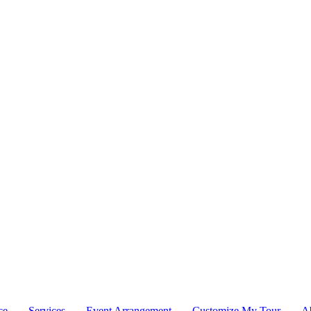
ce
Services
Event Arrangement
Customize My Tour
A