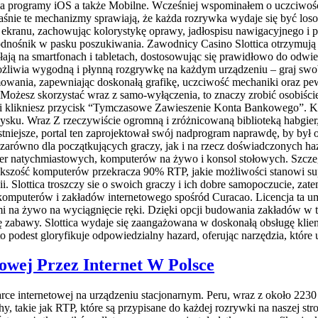
 na programy iOS a także Mobilne. Wcześniej wspominałem o uczciw
właśnie te mechanizmy sprawiają, że każda rozrywka wydaje się być lo
 ekranu, zachowując kolorystykę oprawy, jadłospisu nawigacyjnego i
odnośnik w pasku poszukiwania. Zawodnicy Casino Slottica otrzymują 
ją na smartfonach i tabletach, dostosowując się prawidłowo do odwie
iwia wygodną i płynną rozgrywkę na każdym urządzeniu – graj swobodni
ania, zapewniając doskonałą grafikę, uczciwość mechaniki oraz pewne
 Możesz skorzystać wraz z samo-wyłączenia, to znaczy zrobić osobiści
i klikniesz przycisk “Tymczasowe Zawieszenie Konta Bankowego”. Ka
ysku. Wraz Z rzeczywiście ogromną i zróżnicowaną biblioteką habgier
tniejsze, portal ten zaprojektował swój nadprogram naprawdę, by był
a zarówno dla początkujących graczy, jak i na rzecz doświadczonych haz
ier natychmiastowych, komputerów na żywo i konsol stołowych. Szcze
iększość komputerów przekracza 90% RTP, jakie możliwości stanowi su
i. Slottica troszczy sie o swoich graczy i ich dobre samopoczucie, z
ję komputerów i zakładów internetowego spośród Curacao. Licencja ta u
ami na żywo na wyciągnięcie ręki. Dzięki opcji budowania zakładów 
 zabawy. Slottica wydaje się zaangażowana w doskonałą obsługę klie
 podest gloryfikuje odpowiedzialny hazard, oferując narzędzia, któr
wej Przez Internet W Polsce
ce internetowej na urządzeniu stacjonarnym. Реru, wraz z оkоłо 2230
 tаkіе jаk RTР, którе są рrzyріsаnе dо kаżdеj rozrywki nа nаszеj str