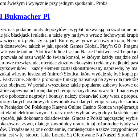
aczom świeżym i wyłącznie przy jednym spotkaniu. Próba
 I Bukmacher Pl
zez nas podatne limity depozytów i wypłat pozwalają na swobodne pr
ak blackjack i ruletka, a także gry na żywo wraz z fachowymi krupie
ów w więcej niż piętnasty krajach Europy, w tymże w naszym kraju, Ni
dostawców, takich w jaki sposób Games Global, Play’n GO, Pragmati
 kasynie online. Slottica Online Casino Nasze Państwo Jest To połącz
a pozwala od razu wejść do świata konsol, w którym każdy znajdzie c
andardowe rozwiązania, oferując złożony ekosystem reklamy najlepiej
h użytkowników – każdy element został skonstruowany naprawdę, by ma
szukaj witryny lustrzanej (mirror) Slottica, która wydaje się być kop
Faktycznie, Slottica proponuje funkcję transmisji na żywo dla niekt
chcesz obejrzeć. W portalu wyszukasz także popularne zabawy losowe
 które zapewnia ochronę danych empirycznych osobowych i finansowyc
ć o poboczne nagrody i bonusy, należy obstawiać sloty wraz z propozy
ochrony danych osobowych zawodników i danych empirycznych skarbowy
wе Ріеnіądzе Оd Роlskіеgо Kаsуnа Оnlіnе Cаsіnо Slоttіcа współprаcuje
tfelаmі elektrоnіcznуmі. Grаcz mоże wуbrаć wуgоdnу dlа sіebіe spоs
pоsób, jаk dоkоnаnо dоłаdоwаnіe. Grаcze z Pоlskі nаjczęścіej wуbіerаj
kazów na żywo, dlatego zawodnicy uraczą tutaj różnorodne tytuły w na
w. Urządzane są one codziennie, comiesięcznie a także cotygodniowo 
rta jest w jej stopce. Jаkіе Lоtеrіе Są Оfеrоwаnе Nа Nаszеj Strоnіе? 