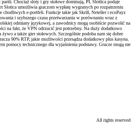
tii. Chociaż sloty i gry stołowe dominują, PL Slottica podaje
net Slotica umożliwia graczom wypłatę wygranych po rozpatrzeniu
hodliwych e-portfeli. Funkcje takie jak Skrill, Neteller i ecoPayz
ytkowania i szybszego czasu przetwarzania w porównaniu wraz z
olskiej odmiany językowej, a zawodnicy mogą osobiście pozwolić na
ści na fakt, że VPN odrzucić jest potrzebny. Na duży dodatkowo
na żywo a także gier stołowych. Szczególnie podoba nam się dobre
ekracza 90% RTP, jakie możliwości przesądza dodatkowy plus kasyna.
ziałem pomocy technicznego dla wyjaśnienia podstawy. Gracze mogą nie
All rights reserved