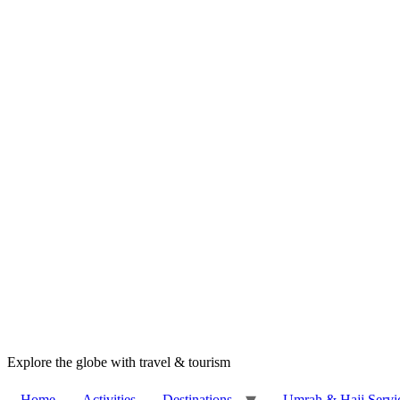
Skip
to
content
Explore the globe with travel & tourism
Home
Activities
Destinations
Umrah & Hajj Servi