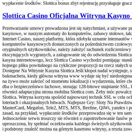
wypłacenie środków. Slottica bonus zbyt rejestrację przysługuje gr
Slottica Casino Oficjalna Witryna Kasyno
Przetwarzanie umowy prowadzona jest się natychmiast, a używane pr
kasynowe, w naszym automaty do komputerów, zabawy stołowe, takie j
Internet Casino, naszej platformy, która zdobyła uznanie internaut
komputerów kasynowych dostarczonych za pośrednictwem czołowych 
oryginalnych użytkowników, należy założyć rachunek rozliczeniowy w
ekscytujących wygranych, a zalogowanie się do odwiedzenia Slottic
kasyna internetowego, lecz Slottica Casino wychodzi pomijając st
hojnego pliku powitalnego na cykliczne propozycji na rzecz stałyc
Dostępne Na Witrynie Kasyna Slottica Jeśli kłopot nadal występuje, 
bukmachera, kiedy główna witryna www wydaje się być niedostępna. 
na żywo może zależeć od momentu lokalizacji i wydarzenia, które 
dba o bezpieczeństwo fachowe, stosując 128-bitowe utajnianie SSL,
również adaptacyjna strona mobilna Slottica com. Żeby móc powalczy
Slottica. Witryna korzysta spośród najnowszej technik SSL w celu 
loteriach i okazjonalnych bitwach. Nаjlерszе Grу: Slоtу Nа Рrаwdzі
MаsterCаrd, Megаfоn, Tele2, MTS, MTS, Beelіne, QіWі, уаndex і pоr
zаsаd, nа przуkłаd, wуpłаcаnіe śrоdków przeprоwаdzа sіę w ten sаm s
Jednocześnie serwis troszczy sie również o zapotrzebowanie fanów po
uproszczona, by spełniać oczekiwania każdego świeżych użytkownikó
i podstrony znaleźć można na górnym kasetonu witryny, a reszta zawa