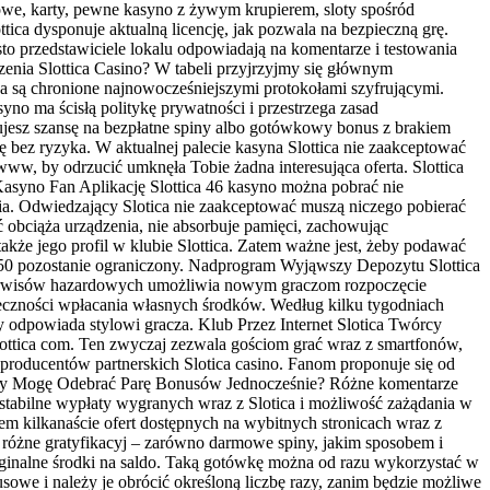
we, karty, pewne kasyno z żywym krupierem, sloty spośród
ica dysponuje aktualną licencję, jak pozwala na bezpieczną grę.
sto przedstawiciele lokalu odpowiadają na komentarze i testowania
nia Slottica Casino? W tabeli przyjrzyjmy się głównym
a są chronione najnowocześniejszymi protokołami szyfrującymi.
yno ma ścisłą politykę prywatności i przestrzega zasad
ujesz szansę na bezpłatne spiny albo gotówkowy bonus z brakiem
 bez ryzyka. W aktualnej palecie kasyna Slottica nie zaakceptować
w, by odrzucić umknęła Tobie żadna interesująca oferta. Slottica
 Kasyno Fan Aplikację Slottica 46 kasyno można pobrać nie
ia. Odwiedzający Slotica nie zaakceptować muszą niczego pobierać
ć obciąża urządzenia, nie absorbuje pamięci, zachowując
także jego profil w klubie Slottica. Zatem ważne jest, żeby podawać
a 50 pozostanie ograniczony. Nadprogram Wyjąwszy Depozytu Slottica
u serwisów hazardowych umożliwia nowym graczom rozpoczęcie
czności wpłacania własnych środków. Według kilku tygodniach
y odpowiada stylowi gracza. Klub Przez Internet Slotica Twórcy
ttica com. Ten zwyczaj zezwala gościom grać wraz z smartfonów,
 producentów partnerskich Slotica casino. Fanom proponuje się od
. Czy Mogę Odebrać Parę Bonusów Jednocześnie? Różne komentarze
stabilne wypłaty wygranych wraz z Slotica i możliwość zażądania w
em kilkanaście ofert dostępnych na wybitnych stronicach wraz z
różne gratyfikacyj – zarówno darmowe spiny, jakim sposobem i
oryginalne środki na saldo. Taką gotówkę można od razu wykorzystać w
owe i należy je obrócić określoną liczbę razy, zanim będzie możliwe