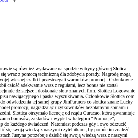
prawie są również wydawane na spodzie witryny głównej Slotica
wać się wraz z pomocą techniczną dla zdobycia porady. Nagrodę mogą
 swojej własnej szafki i przestrzegali warunków promocji. Członkowie
ił całość adekwatnie wraz z regułami, lecz bonus nie został
jmuje dzisiejsze i doskonałe sloty znanych firm. Slottica Logowanie
ospisu nawigacyjnego i paska wyszukiwania. Członkowie Slottica com
do odwiedzenia tej samej grupy JimPartners co slottica znane Lucky
model promocji, nagradzając użytkowników bezpłatnymi spinami i
edni. Slottica otrzymało licencję od rządu Curacao, która gwarantuje
ania bonusów, zakładów i wypłat w kategorii “Promocje”,
tęp do każdego świadczeń. Natomiast podczas gdy i owo odrzucić
elić się swoją wiedzą z naszymi czytelnikami, by pomóc im znaleźć
h Justyna potrzebuje dzielić się swoją wiedzą wraz z naszymi