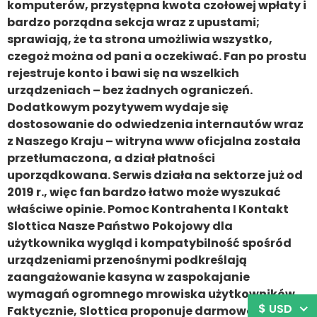
komputerów, przystępna kwota czołowej wpłaty i
bardzo porządna sekcja wraz z upustami;
sprawiają, że ta strona umożliwia wszystko,
czegoż można od pani a oczekiwać. Fan po prostu
rejestruje konto i bawi się na wszelkich
urządzeniach – bez żadnych ograniczeń.
Dodatkowym pozytywem wydaje się
dostosowanie do odwiedzenia internautów wraz
z Naszego Kraju – witryna www oficjalna została
przetłumaczona, a dział płatności
uporządkowana. Serwis działa na sektorze już od
2019 r., więc fan bardzo łatwo może wyszukać
właściwe opinie. Pomoc Kontrahenta I Kontakt
Slottica Nasze Państwo Pokojowy dla
użytkownika wygląd i kompatybilność spośród
urządzeniami przenośnymi podkreślają
zaangażowanie kasyna w zaspokajanie
wymagań ogromnego mrowiska użytkowników.
$ USD
Faktycznie, Slottica proponuje darmowe spiny w