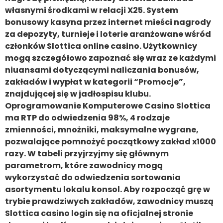
własnymi środkami w relacji X25. System
bonusowy kasyna przez internet mieści nagrody
za depozyty, turnieje i loterie aranżowane wśród
członków Slottica online casino. Użytkownicy
mogą szczegółowo zapoznać się wraz ze każdymi
niuansami dotyczącymi naliczania bonusów,
zakładów i wypłat w kategorii “Promocje”,
znajdującej się w jadłospisu klubu.
Oprogramowanie Komputerowe Casino Slottica
ma RTP do odwiedzenia 98%, 4 rodzaje
zmienności, mnożniki, maksymalne wygrane,
pozwalające pomnożyć początkowy zakład x1000
razy. W tabeli przyjrzyjmy się głównym
parametrom, które zawodnicy mogą
wykorzystać do odwiedzenia sortowania
asortymentu lokalu konsol. Aby rozpocząć grę w
trybie prawdziwych zakładów, zawodnicy muszą
Slottica casino login się na oficjalnej stronie