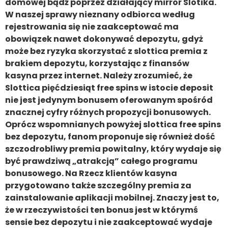
domowej bądź poprzez działający mirror Slotika.
W naszej sprawy nieznany odbiorca według
rejestrowania się nie zaakceptować ma
obowiązek nawet dokonywać depozytu, gdyż
może bez ryzyka skorzystać z slottica premia z
brakiem depozytu, korzystając z finansów
kasyna przez internet. Należy zrozumieć, że
Slottica pięćdziesiąt free spins w istocie deposit
nie jest jedynym bonusem oferowanym spośród
znacznej cyfry różnych propozycji bonusowych.
Oprócz wspomnianych powyżej slottica free spins
bez depozytu, fanom proponuje się również dość
szczodrobliwy premia powitalny, który wydaje się
być prawdziwą „atrakcją” całego programu
bonusowego. Na Rzecz klientów kasyna
przygotowano także szczególny premia za
zainstalowanie aplikacji mobilnej. Znaczy jest to,
że w rzeczywistości ten bonus jest w którymś
sensie bez depozytu i nie zaakceptować wydaje