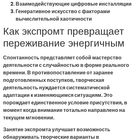
Взаимодействующие цифровые инсталляции
Генеративное искусство с факторами
вычислительной хаотичности
Как экспромт превращает
переживание энергичным
Спонтанность представляет собой мастерство
деятельности с случайностью в форме реального
времени. В противопоставление от заранее
подготовленных поступков, творческая
деятельность нуждается систематической
адаптации к изменяющимся ситуациям. Это
порождает единственное условие присутствия, в
момент когда внимание тотально направлено на
текущем мгновении.
Занятие экспромта улучшает возможность
обнаруживать творческие варианты в