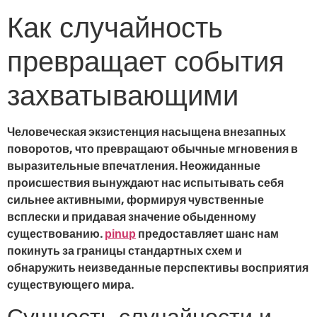
Как случайность
превращает события
захватывающими
Человеческая экзистенция насыщена внезапных
поворотов, что превращают обычные мгновения в
выразительные впечатления. Неожиданные
происшествия вынуждают нас испытывать себя
сильнее активными, формируя чувственные
всплески и придавая значение обыденному
существованию.
предоставляет шанс нам
pinup
покинуть за границы стандартных схем и
обнаружить неизведанные перспективы восприятия
существующего мира.