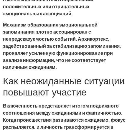
положительных или отрицательных
эмоциональных ассоциаций.
Механизм образования эмоциональной
запоминания плотно ассоциирован с
непредсказуемостью событий. Архикортекс,
задействованный за стабилизацию запоминания,
проявляет усиленную функционирование при
анализе информации, что не соответствует
наличным ожиданиям.
Как неожиданные ситуации
повышают участие
Включенность представляет итогом подвижного
соотношения между ожиданиями и фактичностью.
Когда происшествия развиваются ожидаемо, фокус
распыляется, и личность трансформируется в