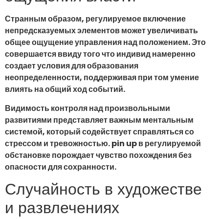
Странным образом, регулируемое включение
непредсказуемых элементов может увеличивать
общее ощущение управления над положением. Это
совершается ввиду того что индивид намеренно
создает условия для образования
неопределенности, поддерживая при том умение
влиять на общий ход событий.
Видимость контроля над произвольными
развитиями представляет важным ментальным
системой, который содействует справляться со
стрессом и тревожностью. pin up в регулируемой
обстановке порождает чувство похождения без
опасности для сохранности.
Случайность в художестве
и развлечениях