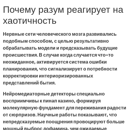
Почему разум реагирует на
хаотичность
Нервные сети человеческого мозга развивались
подобным способом, с целью результативно
обрабатывать модели и предсказывать будущие
происшествия. В случае когда случается что-то
неожиданное, активируется система ошибки
планирования, что сигнализирует о потребности
корректировки интериоризированных
представлений бытия.
Нейромедиаторные детекторы специально
восприимчивы к пинап казино, формируя
молекулярную фундамент для переживания радости
от сюрпризов. Научные работы показывают, что
непредсказуемые поощрения провоцируют больше
мощный выброс дофамина, чем ожидаемые