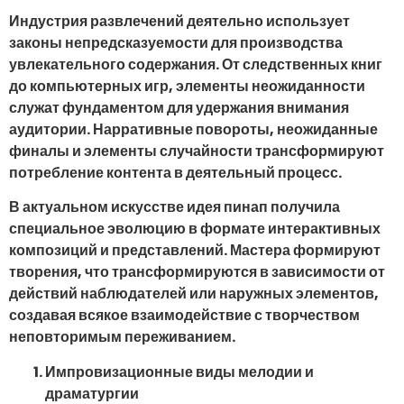
Индустрия развлечений деятельно использует
законы непредсказуемости для производства
увлекательного содержания. От следственных книг
до компьютерных игр, элементы неожиданности
служат фундаментом для удержания внимания
аудитории. Нарративные повороты, неожиданные
финалы и элементы случайности трансформируют
потребление контента в деятельный процесс.
В актуальном искусстве идея пинап получила
специальное эволюцию в формате интерактивных
композиций и представлений. Мастера формируют
творения, что трансформируются в зависимости от
действий наблюдателей или наружных элементов,
создавая всякое взаимодействие с творчеством
неповторимым переживанием.
Импровизационные виды мелодии и
драматургии