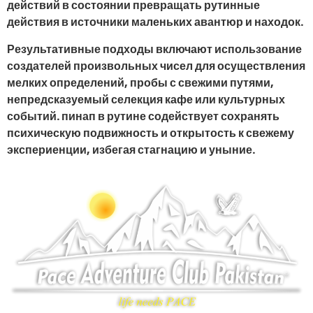
действий в состоянии превращать рутинные
действия в источники маленьких авантюр и находок.
Результативные подходы включают использование
создателей произвольных чисел для осуществления
мелких определений, пробы с свежими путями,
непредсказуемый селекция кафе или культурных
событий. пинап в рутине содействует сохранять
психическую подвижность и открытость к свежему
экспериенции, избегая стагнацию и уныние.