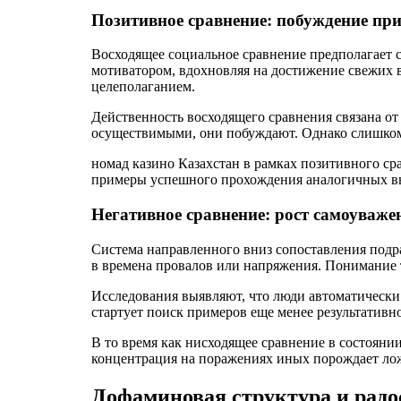
Позитивное сравнение: побуждение пр
Восходящее социальное сравнение предполагает с
мотиватором, вдохновляя на достижение свежих 
целеполаганием.
Действенность восходящего сравнения связана от
осуществимыми, они побуждают. Однако слишком 
номад казино Казахстан в рамках позитивного с
примеры успешного прохождения аналогичных выз
Негативное сравнение: рост самоуваже
Система направленного вниз сопоставления подр
в времена провалов или напряжения. Понимание т
Исследования выявляют, что люди автоматически
стартует поиск примеров еще менее результативн
В то время как нисходящее сравнение в состояни
концентрация на поражениях иных порождает лож
Дофаминовая структура и радо