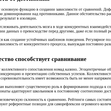
основную функцию в создании зависимости от сравнений. Дофа
ри доминировании над противниками. Данное обстоятельство ра
результат в изоляции.
леживать деятельность мозга в ходе конкурентных взаимодейств
ии данных о превосходстве перед другими, даже если полный р
ся как создание устойчивых шаблонов поведения. Регулярное п
висимость от конкурентного процесса, вынуждая постоянно ра
ство способствует сравнивание
у коллективного сопоставления номад казино. Эгоцентричные о
конкуренцию и презентацию собственных успехов. Коллективист
 соревновательность имеет возможность быть не менее напряже
тан выполняют существенную роль в формировании подхода к с
онаты адаптируют школьников к постоянному соотнесению дост
еловеческую склонность к сравнению. Рейтинги самых состоят
руют референтные позиции для саморефлексии огромного колич