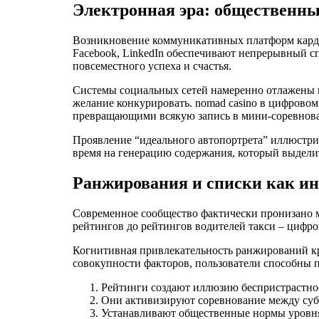
Электронная эра: общественн
Возникновение коммуникативных платформ карди
Facebook, LinkedIn обеспечивают непрерывный 
повсеместного успеха и счастья.
Системы социальных сетей намеренно отлажены на
желание конкурировать. nomad casino в цифрово
превращающими всякую запись в мини-соревнован
Проявление “идеального автопортрета” иллюстри
время на генерацию содержания, который выделит
Ранжирования и списки как ин
Современное сообщество фактически пронизано 
рейтингов до рейтингов водителей такси – цифро
Когнитивная привлекательность ранжирований кр
совокупности факторов, пользователи способны 
Рейтинги создают иллюзию беспристрастност
Они активизируют соревнование между суб
Устанавливают общественные нормы уровня