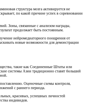
миновая структура мозга активируется не
скрывает, по какой причине успех в соревновании
ий. Зоны, связанные с анализом награды,
езультат продолжает быть постоянным.
олучение нейромедиаторного поощрения от
зыскивать новые возможности для демонстрации
бщества, такие как Соединенные Штаты или
ские системы Азии традиционно ставят больший
нной.
опоставлению. Оценочные схемы контроля,
ижений с раннего периода.
ельных, красивых, успешных личностей
ества индивидов.