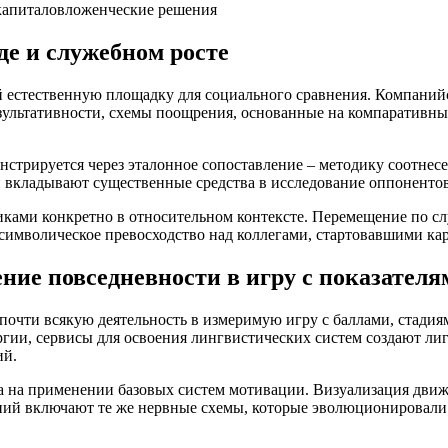
капиталовложенческие решения
де и служебном росте
 естественную площадку для социального сравнения. Компанийс
зультативности, схемы поощрения, основанные на компаративны
онстрируется через эталонное сопоставление – методику соотнес
кладывают существенные средства в исследование оппонентов,
ками конкретно в относительном контексте. Перемещение по сл
 символическое превосходство над коллегами, стартовавшими ка
ие повседневности в игру с показателя
очти всякую деятельность в измеримую игру с баллами, стадиям
ргии, сервисы для освоения лингвистических систем создают ли
ий.
 на применении базовых систем мотивации. Визуализация движе
ий включают те же нервные схемы, которые эволюционировали 