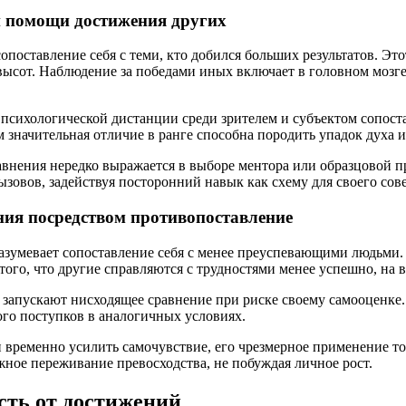
и помощи достижения других
опоставление себя с теми, кто добился больших результатов. Э
высот. Наблюдение за победами иных включает в головном мозге
 психологической дистанции среди зрителем и субъектом сопоста
значительная отличие в ранге способна породить упадок духа и
равнения нередко выражается в выборе ментора или образцовой
овов, задействуя посторонний навык как схему для своего сов
ния посредством противопоставление
азумевает сопоставление себя с менее преуспевающими людьми.
ого, что другие справляются с трудностями менее успешно, на 
 запускают нисходящее сравнение при риске своему самооценке.
ого поступков в аналогичных условиях.
и временно усилить самочувствие, его чрезмерное применение 
ное переживание превосходства, не побуждая личное рост.
сть от достижений