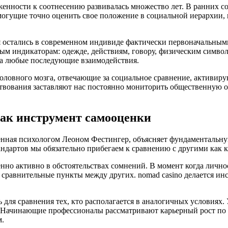
женности к соотнесению развивалась множество лет. В ранних с
огущие точно оценить свое положение в социальной иерархии, 
остались в современном индивиде фактически первоначальными
ым индикаторам: одежде, действиям, говору, физическим символ
на любые последующие взаимодействия.
головного мозга, отвечающие за социальное сравнение, активир
вования заставляют нас постоянно мониторить общественную об
как инструмент самооценки
нная психологом Леоном Фестингер, объясняет фундаментальну
андартов мы обязательно прибегаем к сравнению с другими как 
нно активно в обстоятельствах сомнений. В момент когда личнос
т сравнительные пункты между других. nomad casino делается и
 для сравнения тех, кто располагается в аналогичных условиях
. Начинающие профессионалы рассматривают карьерный рост по 
м.