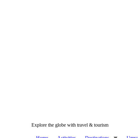
Skip
to
content
Explore the globe with travel & tourism
Home
Activities
Destinations
Umrah