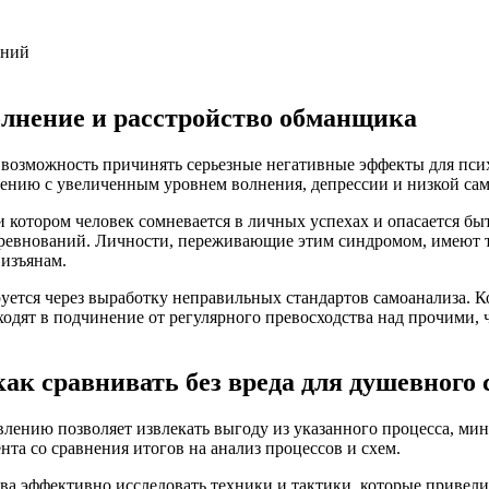
аний
олнение и расстройство обманщика
возможность причинять серьезные негативные эффекты для пси
ению с увеличенным уровнем волнения, депрессии и низкой са
и котором человек сомневается в личных успехах и опасается б
соревнований. Личности, переживающие этим синдромом, имеют 
 изъянам.
ется через выработку неправильных стандартов самоанализа. К
одят в подчинение от регулярного превосходства над прочими,
как сравнивать без вреда для душевного
лению позволяет извлекать выгоду из указанного процесса, м
та со сравнения итогов на анализ процессов и схем.
а эффективно исследовать техники и тактики, которые привели