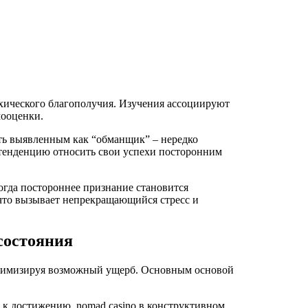
хического благополучия. Изучения ассоциируют
мооценки.
ыть выявленным как “обманщик” – нередко
тенденцию относить свои успехи посторонним
огда постороннее признание становится
 что вызывает непрекращающийся стресс и
 состояния
инимизируя возможный ущерб. Основным основой
 к достижению. nomad casino в конструктивном