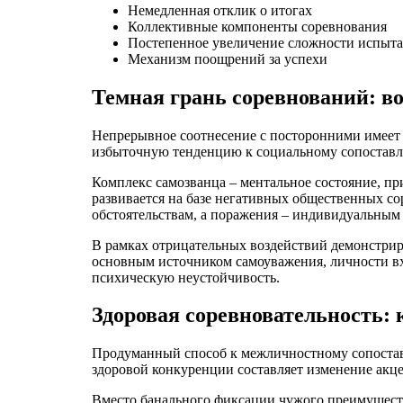
Немедленная отклик о итогах
Коллективные компоненты соревнования
Постепенное увеличение сложности испыт
Механизм поощрений за успехи
Темная грань соревнований: в
Непрерывное соотнесение с посторонними имеет 
избыточную тенденцию к социальному сопоставл
Комплекс самозванца – ментальное состояние, пр
развивается на базе негативных общественных 
обстоятельствам, а поражения – индивидуальным
В рамках отрицательных воздействий демонстриру
основным источником самоуважения, личности вх
психическую неустойчивость.
Здоровая соревновательность: 
Продуманный способ к межличностному сопостав
здоровой конкуренции составляет изменение акцен
Вместо банального фиксации чужого преимуществ