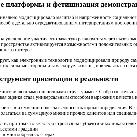
ые платформы и фетишизация демонстрац
нально модифицировало масштаб и напряженность социального 
способ к детально отредактированным интерпретациям посторон
 увеличение участия, что зачастую реализуется через вызов эм
м пространстве активизируется возможностями положительных о
ие за интерес.
рует, как электронные технологии модифицировали природу са
 их сильные стороны и замаскирует изъяны, вовлекаясь в состяз
струмент ориентации в реальности
многочисленными оценочными структурами. От образовательных
вая оценка стала универсальным способом выражения качества н
оется в их умении облегчать многофакторные определения. В ка
полагаться на суммарную мнение прочих клиентов или специали
и, при том что зачастую строятся на субъективных показателях
ъектами градации
 в многообразных сферах