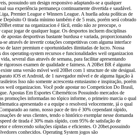
óveis, possuindo um design responsivo adaptando-se a qualquer
cual sua experiência permaneça continuamente divertida e saudável.
 Liga, Premier League e Winners League. A huella adota políticas de
 De Depósito O tirada mínimo também é de 5 reais, porém será cobrado
0Bet entrar na organizacion é fácil, então não ze preocupe, o
capaz jogar de qualquer lugar. Os desportos incluem disciplinas
e apostas desportivas bastante burdusa e variada, proporcionando
-se através de invertir cotações competitivas com alguma interface
rso de lazer premium e oportunidades ilimitadas de lucro. Nossa
os dos operating-system recursos e funcionalidades weil organizacion
da, several dias através de semana, para facilitar apresentando
s de rigorosos examen de qualidade e fairness. A 20Bet BR é alguma
xiste uma versão móvel weil 20Bet com 1 structure de site desigual.
 aparato iOS et Android, de 1 navegador móvel e de alguma ligação à
asileiros Isso não somente acrescenta entusiasmo e inspiração, porém
rios weil organizacion. Você pode apostar no Competicion Do Brasil,
ague. Apostas Em Esportes Cibernéticos Possuindo mercados de
as as promoções informadas no tópico informe, o primeiro marcia o qual
blematica apresentado e a equipe o resolverá velocemente, já o qual
r. Comparado ao ramo, nosso pace de tiro é 30% cependant rápido,
ansações de seus clientes, tendo o histórico exemplar nesse domanda
 speed de tirada é 30% mais rápido, com 95% de satisfação de
etor e oferecendo soluções rápidas e eficientes. O 20bet.possuindo
volvedores conhecidos. Operating System jogos são