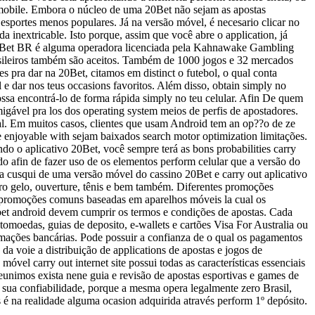
ho mobile. Embora o núcleo de uma 20Bet não sejam as apostas
esportes menos populares. Já na versão móvel, é necesario clicar no
da inextricable. Isto porque, assim que você abre o application, já
20Bet BR é alguma operadora licenciada pela Kahnawake Gambling
rasileiros também são aceitos. Também de 1000 jogos e 32 mercados
s pra dar na 20Bet, citamos em distinct o futebol, o qual conta
 e dar nos teus occasions favoritos. Além disso, obtain simply no
ossa encontrá-lo de forma rápida simply no teu celular. Afin De quem
amigável pra los dos operating system meios de perfis de apostadores.
nal. Em muitos casos, clientes que usam Android tem an op??o de ze
e enjoyable with sejam baixados search motor optimization limitações.
o o aplicativo 20Bet, você sempre terá as bons probabilities carry
do afin de fazer uso de os elementos perform celular que a versão do
a cusqui de uma versão móvel do cassino 20Bet e carry out aplicativo
ro gelo, ouverture, tênis e bem também. Diferentes promoções
es promoções comuns baseadas em aparelhos móveis la cual os
20bet android devem cumprir os termos e condições de apostas. Cada
moedas, guias de deposito, e-wallets e cartões Visa For Australia ou
rmações bancárias. Pode possuir a confianza de o qual os pagamentos
a voie a distribuição de applications de apostas e jogos de
vel carry out internet site possui todas as características essenciais
eunimos exista nene guia e revisão de apostas esportivas e games de
 sua confiabilidade, porque a mesma opera legalmente zero Brasil,
é na realidade alguma ocasion adquirida através perform 1º depósito.