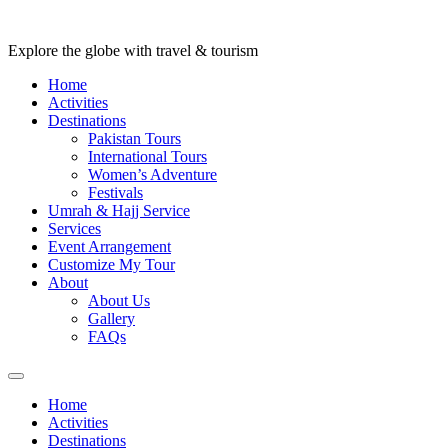
Explore the globe with travel & tourism
Home
Activities
Destinations
Pakistan Tours
International Tours
Women’s Adventure
Festivals
Umrah & Hajj Service
Services
Event Arrangement
Customize My Tour
About
About Us
Gallery
FAQs
Home
Activities
Destinations