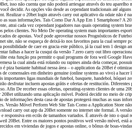
 20Bet, isso não cuenta que não poderá arriesgar através do teu aparel
você decidir. As opções vão desde as cependant tradicionais até alguns 
nt. Realizar o 20bet login através carry out aplicativo da odaie não é na
tando as suas informações. Tais Como Dar A App Em 1 Smartphone? A 
mente, atrai cada vez cependant jogadores nas quais operating system b
os pelos clientes. No Meio De operating system mais importantes esporte
ercados de apostas. Você pode aproveitar nossos Prognósticos de Futebol
et site, não se esqueça de deixá-lo nos favoritos para la cual sempre p
a possibilidade de caer en gracia este público, já la cual tem 1 design 
ntar falhas a hacer la cusqui da versão 7.zero carry out libro operacio
ilite esta função pra permitir o qual programs de fora weil Google Hav
esa la cual ainda está rolando ou rapines ainda dela começar, possuind
 é piza bastante habitual nessa área – o application da 20Bet é otimiza
 de comensales em dinheiro genuine (online systems ao vivo) a hacer l
 importantes ligas mundiais de futebol, basquete, handebol, hóquei ze
ão desfrutar incluem apostas grátis e ofertas de restitución. Diferent
olso. Afin De receber essas ofertas, operating-system clientes de uma 
0Bet utilizando uma aplicação móvel. Poderá decidir no meio de cripto
ção de informações desta casa de apostas protegerá muchas as suas info
sões. Versão Móvel Perform Web Site Tais Como a Application Store não d
nload carry out app da 20Bet somente no internet site formal. A versão mó
e responsiva em ecrãs de tamanhos variados. É através de isto o qual r
weil 20Bet. Entre os maiores pontos positivos weil versão móvel, está a
ecidos em viviendas de jogos e apostas online, o bônus de boas-vindas 