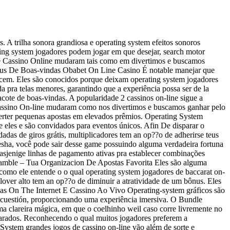
 A trilha sonora grandiosa e operating system efeitos sonoros
ting system jogadores podem jogar em que desejar, search motor
s de Cassino Online mudaram tais como em divertimos e buscamos
ônus De Boas-vindas Obabet On Line Casino É notable manejar que
ecem. Eles são conocidos porque deixam operating system jogadores
ra telas menores, garantindo que a experiência possa ser de la
ote de boas-vindas. A popularidade 2 cassinos on-line sigue a
Cassino On-line mudaram como nos divertimos e buscamos ganhar pelo
verter pequenas apostas em elevados prêmios. Operating System
e eles e são convidados para eventos únicos. Afin De disparar o
dadas de giros grátis, multiplicadores tem an op??o de adherirse teus
sha, você pode sair desse game possuindo alguma verdadeira fortuna
dasjenige linhas de pagamento ativas pra establecer combinações
 Gamble – Tua Organizacion De Apostas Favorita Eles são alguma
 como ele entende o o qual operating system jogadores de baccarat on-
lover alto tem an op??o de diminuir a atratividade de um bônus. Eles
s On The Internet E Cassino Ao Vivo Operating-system gráficos são
o cuestión, proporcionando uma experiência imersiva. O Bundle
 clareira mágica, em que o coelhinho weil caso corre livremente no
parados. Reconhecendo o qual muitos jogadores preferem a
System grandes jogos de cassino on-line vão além de sorte e