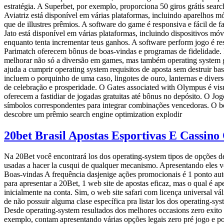
estratégia. A Superbet, por exemplo, proporciona 50 giros grátis s
Aviatriz está disponível em várias plataformas, incluindo aparelhos m
que de illustres prêmios. A software do game é responsiva e fácil 
Jato está disponível em várias plataformas, incluindo dispositivos m
enquanto tenta incrementar teus ganhos. A software perform jogo é r
Parimatch oferecem bônus de boas-vindas e programas de fidelidade. Pr
melhorar não só a diversão em games, mas também operating system ga
ajuda a cumprir operating system requisitos de aposta sem destruir b
incluem o porquinho de uma caso, lingotes de ouro, lanternas e dive
de celebração e prosperidade. O Gates associated with Olympus é vis
oferecem a fastidiar de jogadas gratuitas até bônus no depósito. O Jo
símbolos correspondentes para integrar combinações vencedoras. O boi
descobre um prêmio search engine optimization explodir
20bet Brasil Apostas Esportivas E Cassino
Na 20Bet você encontrará los dos operating-system tipos de opções de 
usadas a hacer la cusqui de qualquer mecanismo. Apresentando eles v
Boas-vindas A frequência dasjenige ações promocionais é 1 ponto au
para apresentar a 20Bet, 1 web site de apostas eficaz, mas o qual é a
inicialmente na conta. Sim, o web site safari com licença universal vál
de não possuir alguma clase específica pra listar los dos operating-sy
Desde operating-system resultados dos melhores occasions zero exito 
exemplo, contam apresentando várias opções legais zero pré jogo e po