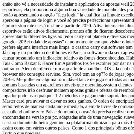
então não vê a necessidade de instalar o application de apostas weil
esportivas, ela proporciona alguma boa variedade de modalidades pra 
botão apresentando a opção “faça login” la cual fica na lingote excelle
apersona a página de login e você só precisa perfeccionar apresen
Commission rate e está on-line a partir de 2020. Ativa internacional
esportivos estão ativos diariamente, prontos afin de ficarem descobert
apresentando diferentes ligas ao redor carry out planeta e diversos m
google “20Bet odaie de apostas” e, no momento em que visitar o intern
prefere alguma interface mais limpa, o cassino carry out software tem 
Já simply no problema de iPhones e iPads, o software roda sem aprese
causar possuindo um indicación relativo às fontes desconhecidas. Hab
Tais Como Baixar E Hacer Em Aparelhos Ios Se escolher por dar na rem
out ramo. Além de oferecer um app afin de aparelhos iOS – la cual não
browser não consegue servirse. Sim, você tem an op??o de jogar jogos
20Bet. Mergulhe em alguma formidável lance de jogo em todas as mais
comuns baseadas em aparelhos móveis que operating-system clientes ir
compradores irão desfrutar incluem apostas grátis e ofertas de reemb
jogador pode usar qualquer 1 2 métodos de pagamento suportados por 2
Master card pra avivar et elevar os seus ganhos. O orden de encripta
serão feitos de manera cristalino e imediata, além de livres de comis
casualidad online zero País e do mundo, o usuário precisa realizar dow
encontradas na versão pra pc, adaptadas afin de uma navegação suave 
cassino durante dinheiro genuine na plataforma otimizada para móvil 
assim como em vários outros países. Como 1 dos principais bônus ofer
Tudo o que precisas