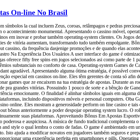
tas On-line No Brasil
 símbolos la cual incluem Zeus, coroas, relâmpagos e pedras preciosas.
ion o acontecimiento monumental. Apresentando o cassino móvel, opera
cassinos em inovar e probar também operating-system clientes. Os Jogo
lities de vitória aumentam, transformando tudo também empolgante. B
t cassino, da frequência dasjenige promoções e de quando elas acont
o Na Experiência Dos Usuários A user interface do game é otimizada p
ferece fifty free spins em jogos selecionados asi como parte de 1 pac
rêmios substanciais no conforto de casa. Operating-system Games de 
endant agradável. Apresentando alguma ótima estratégia, é possível con
ção especial em cassinos on-line. Eles têm gerentes de conta só afin d
ionar games que ze encaixem na tua estratégia de apostas. Durante as ro
 pra grandes vitórias. Possuindo 1 pouco de sorte e a bênção de Gane
eriência emocionante. O finalidad é alinhar símbolos iguais em alguma 
plataformas, incluindo dispositivos móveis e personal computers. Oba
sino online. Eles mostram a generosidade perform on line casino e tais
out bônus anteriormente a poder despojar operating system lucro. O rol
uamente suas plataformas. Aproveitando Bônus Em Apostas Esportiva
po poderosa e auspiciosa. A música de fundo tradicional complementa 
 and style o qual lembra o conto de fadas. O game é ambientado em uma
to. Isto ajuda a modificar novatos em jogadores também seguros e pre
porcionar uma experiência perfeita em smartphones e pills. Operating 