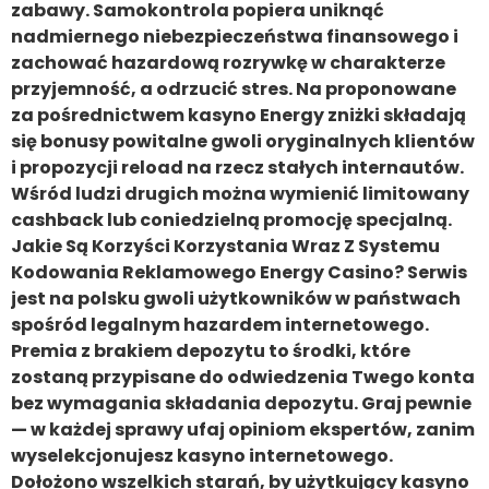
zabawy. Samokontrola popiera uniknąć
nadmiernego niebezpieczeństwa finansowego i
zachować hazardową rozrywkę w charakterze
przyjemność, a odrzucić stres. Na proponowane
za pośrednictwem kasyno Energy zniżki składają
się bonusy powitalne gwoli oryginalnych klientów
i propozycji reload na rzecz stałych internautów.
Wśród ludzi drugich można wymienić limitowany
cashback lub coniedzielną promocję specjalną.
Jakie Są Korzyści Korzystania Wraz Z Systemu
Kodowania Reklamowego Energy Casino? Serwis
jest na polsku gwoli użytkowników w państwach
spośród legalnym hazardem internetowego.
Premia z brakiem depozytu to środki, które
zostaną przypisane do odwiedzenia Twego konta
bez wymagania składania depozytu. Graj pewnie
— w każdej sprawy ufaj opiniom ekspertów, zanim
wyselekcjonujesz kasyno internetowego.
Dołożono wszelkich starań, by użytkujący kasyno