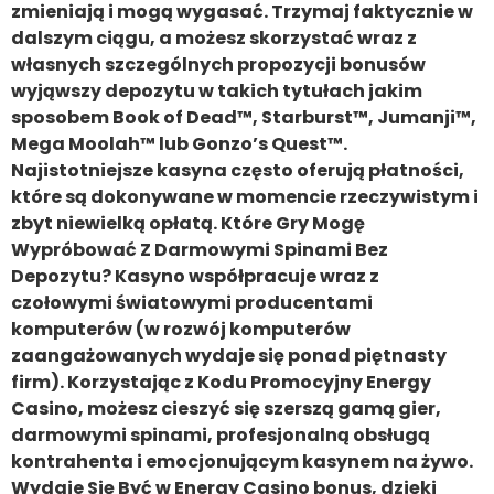
zmieniają i mogą wygasać. Trzymaj faktycznie w
dalszym ciągu, a możesz skorzystać wraz z
własnych szczególnych propozycji bonusów
wyjąwszy depozytu w takich tytułach jakim
sposobem Book of Dead™, Starburst™, Jumanji™,
Mega Moolah™ lub Gonzo’s Quest™.
Najistotniejsze kasyna często oferują płatności,
które są dokonywane w momencie rzeczywistym i
zbyt niewielką opłatą. Które Gry Mogę
Wypróbować Z Darmowymi Spinami Bez
Depozytu? Kasyno współpracuje wraz z
czołowymi światowymi producentami
komputerów (w rozwój komputerów
zaangażowanych wydaje się ponad piętnasty
firm). Korzystając z Kodu Promocyjny Energy
Casino, możesz cieszyć się szerszą gamą gier,
darmowymi spinami, profesjonalną obsługą
kontrahenta i emocjonującym kasynem na żywo.
Wydaje Się Być w Energy Casino bonus, dzięki