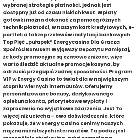
wybranej strategie płatności, jednak jest
dostępny już od czasu niskich kwot. Wpłaty
gotówki można dokonać za pomocą różnych
technik płatności, w naszym kart kredytowych, e-
portfeli a także przelewów instytucji bankowych.
Top Pięć „pułapek” Energycasino Dla Gracza
Spośród Bonusem Wyjąwszy Depozytu Pamiętaj,
że kody promocyjne są czasowo zniżone, więc
warto śledzić aktualne promocje kasyna, by
odrzucić przegapić żadnej sposobności. Program
VIP w Energy Casino to świat dla w największym
stopniu wiernych internautów. Oferujemy
personalizowane bonusy, dedykowanego
opiekuna konta, priorytetowe wypłaty i
zaproszenia na wyjątkowe zdarzenia. Jest To
więcej niż uciecha – owo doświadczenie, które
pokazuje, że w Energy Casino cenimy naszych
najznamienitszych internautów. Ta podaż jest