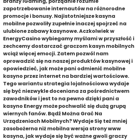
branży iGaming, porządnie rozumie
zapotrzebowanie internautów na różnorodne
promocje i bonusy. Najistotniejsze kasyna
mobilne pozwoliły zupełnie inaczej spojrzeć na
ulubione zabawy kasynowe. Aczkolwiek w
EnergyCasino wybiegamy myślami w przyszłość i
zechcemy dostarczać graczom kasyn mobilnych
wciąż więcej emocji. Zatem pozwól nam
oprowadzić się na naszej produktów kasynowej i
opowiedzieć, jak może pani odmienić mobilne
kasyno przez internet na bardziej wartościowe.
Tego wariantu strategia lojalnościowa wydaje
się być niezwykle doceniana za pośrednictwem
zawodników i jest to na pewno dzięki pani a
kasyno Energy może pochwalić się dużą grupą
wiernych fanów. Bądź Można Grać Na
Urządzeniach Mobilnych? Wydaje Się też mniej
zasobożerna niż mobilna wersja strony www
kasyna, jak wydaje się być ważne gwoli graczy