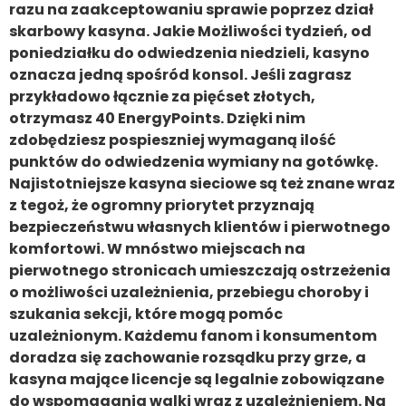
razu na zaakceptowaniu sprawie poprzez dział
skarbowy kasyna. Jakie Możliwości tydzień, od
poniedziałku do odwiedzenia niedzieli, kasyno
oznacza jedną spośród konsol. Jeśli zagrasz
przykładowo łącznie za pięćset złotych,
otrzymasz 40 EnergyPoints. Dzięki nim
zdobędziesz pospieszniej wymaganą ilość
punktów do odwiedzenia wymiany na gotówkę.
Najistotniejsze kasyna sieciowe są też znane wraz
z tegoż, że ogromny priorytet przyznają
bezpieczeństwu własnych klientów i pierwotnego
komfortowi. W mnóstwo miejscach na
pierwotnego stronicach umieszczają ostrzeżenia
o możliwości uzależnienia, przebiegu choroby i
szukania sekcji, które mogą pomóc
uzależnionym. Każdemu fanom i konsumentom
doradza się zachowanie rozsądku przy grze, a
kasyna mające licencje są legalnie zobowiązane
do wspomagania walki wraz z uzależnieniem. Na