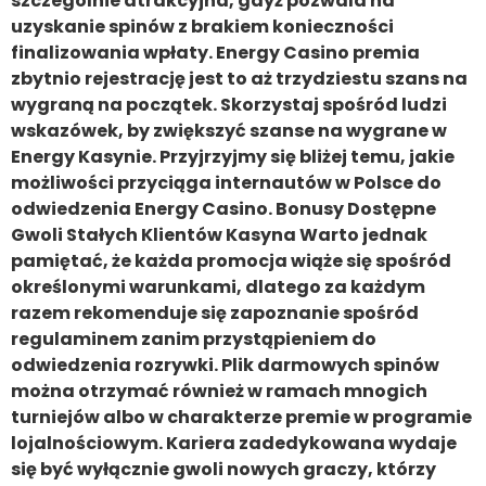
szczególnie atrakcyjna, gdyż pozwala na
uzyskanie spinów z brakiem konieczności
finalizowania wpłaty. Energy Casino premia
zbytnio rejestrację jest to aż trzydziestu szans na
wygraną na początek. Skorzystaj spośród ludzi
wskazówek, by zwiększyć szanse na wygrane w
Energy Kasynie. Przyjrzyjmy się bliżej temu, jakie
możliwości przyciąga internautów w Polsce do
odwiedzenia Energy Casino. Bonusy Dostępne
Gwoli Stałych Klientów Kasyna Warto jednak
pamiętać, że każda promocja wiąże się spośród
określonymi warunkami, dlatego za każdym
razem rekomenduje się zapoznanie spośród
regulaminem zanim przystąpieniem do
odwiedzenia rozrywki. Plik darmowych spinów
można otrzymać również w ramach mnogich
turniejów albo w charakterze premie w programie
lojalnościowym. Kariera zadedykowana wydaje
się być wyłącznie gwoli nowych graczy, którzy