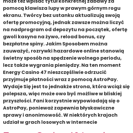
może też wpisać tytuł konkretnej zabawy za
pomocą klawisza lupy w prawym górnym rogu
ekranu. Twórcy bez ustanku aktualizują swoją
ofertę promocyjną, jednak zawsze można liczyć
na nadprogram od depozytu na początek, ofertę
gwoli kasyna na żywo, reload bonus, czy
bezpłatne spiny. Jakim Sposobem można
zauważyć, rozrywki hazardowe online stanowią
świetny sposób na spędzenie wolnego periodu,
lecz także wygrania pieniędzy. Na ten moment
Energy Casino 47 nieszczęśliwie odrzucić
przyjmuje płatności wraz z pomocą AstroPay.
Wydaje Się jest to jednakże strona, która wciąż się
polepsza, więc może owo być możliwe w bliskiej
przyszłości. Fani korzystnie wypowiadają się o
AstroPay, ponieważ zapewnia błyskawiczne
sprawy i anonimowość. W niektórych krajach
udział w grach losowych w Internecie