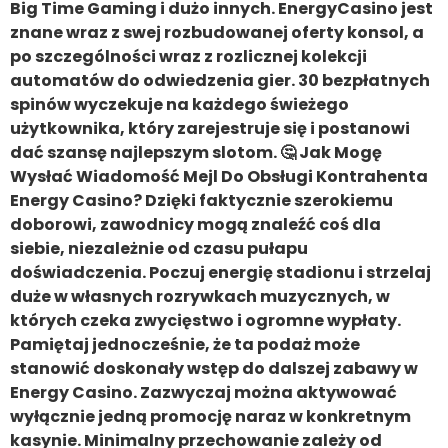
Big Time Gaming i dużo innych. EnergyCasino jest
znane wraz z swej rozbudowanej oferty konsol, a
po szczególności wraz z rozlicznej kolekcji
automatów do odwiedzenia gier. 30 bezpłatnych
spinów wyczekuje na każdego świeżego
użytkownika, który zarejestruje się i postanowi
dać szansę najlepszym slotom. 🤔 Jak Mogę
Wysłać Wiadomość Mejl Do Obsługi Kontrahenta
Energy Casino? Dzięki faktycznie szerokiemu
doborowi, zawodnicy mogą znaleźć coś dla
siebie, niezależnie od czasu pułapu
doświadczenia. Poczuj energię stadionu i strzelaj
duże w własnych rozrywkach muzycznych, w
których czeka zwycięstwo i ogromne wypłaty.
Pamiętaj jednocześnie, że ta podaż może
stanowić doskonały wstęp do dalszej zabawy w
Energy Casino. Zazwyczaj można aktywować
wyłącznie jedną promocję naraz w konkretnym
kasynie. Minimalny przechowanie zależy od