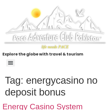
Explore the globe with travel & tourism
Tag:
energycasino no
deposit bonus
Energy Casino System