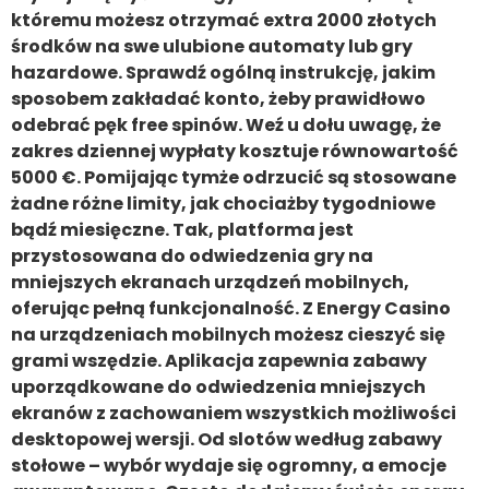
któremu możesz otrzymać extra 2000 złotych
środków na swe ulubione automaty lub gry
hazardowe. Sprawdź ogólną instrukcję, jakim
sposobem zakładać konto, żeby prawidłowo
odebrać pęk free spinów. Weź u dołu uwagę, że
zakres dziennej wypłaty kosztuje równowartość
5000 €. Pomijając tymże odrzucić są stosowane
żadne różne limity, jak chociażby tygodniowe
bądź miesięczne. Tak, platforma jest
przystosowana do odwiedzenia gry na
mniejszych ekranach urządzeń mobilnych,
oferując pełną funkcjonalność. Z Energy Casino
na urządzeniach mobilnych możesz cieszyć się
grami wszędzie. Aplikacja zapewnia zabawy
uporządkowane do odwiedzenia mniejszych
ekranów z zachowaniem wszystkich możliwości
desktopowej wersji. Od slotów według zabawy
stołowe – wybór wydaje się ogromny, a emocje