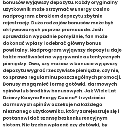
bonusów wyjąwszy depozytu. Każdy oryginalny
użytkownik może otrzymać w Energy Casino
nadprogram z brakiem depozytu zbytnio
rejestrację. Dużo rodzajów bonusów może być
aktywowanych poprzez promocode. Jeśli
sprawdzian wypadnie pomyślnie, fan może
dokonać wpłaty i odebrać główny bonus
powitalny. Nadprogram wyjąwszy depozytu daje
także możliwości na wygrywanie autentycznych
pieniędzy. Owo, czy możesz w bonusie wyjąwszy
depozytu wygrać rzeczywiste pieniądze, czy nie,
to sprawa regulaminu poszczególnych promocji.
Bonusy mogą mieć formę gotówki, darmowych
spinów lub środków bonusowych. Jak Wiele Lat
Dzierży Kasyno Energy Casino? trzydzieści
darmowych spinów oczekuje na każdego
nieznanego użytkownika, który zarejestruje się i
postanowi dać szansę bezkonkurencyjnym
slotom. Nie trzeba wpłacać czy złotówki, by