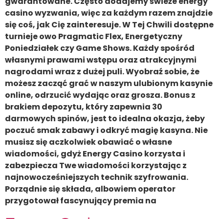
gwarantowane. Często dodajemy świeże energy
casino wyzwania, więc za każdym razem znajdzie
się coś, jak Cię zainteresuje. W Tej Chwili dostępne
turnieje owo Pragmatic Flex, Energetyczny
Poniedziałek czy Game Shows. Każdy spośród
własnymi prawami wstępu oraz atrakcyjnymi
nagrodami wraz z dużej puli. Wyobraź sobie, że
możesz zacząć grać w naszym ulubionym kasynie
online, odrzucić wydając oraz grosza. Bonus z
brakiem depozytu, który zapewnia 30
darmowych spinów, jest to idealna okazja, żeby
poczuć smak zabawy i odkryć magię kasyna. Nie
musisz się aczkolwiek obawiać o własne
wiadomości, gdyż Energy Casino korzysta i
zabezpiecza Twe wiadomości korzystając z
najnowocześniejszych technik szyfrowania.
Porządnie się składa, albowiem operator
przygotował fascynujący premia na