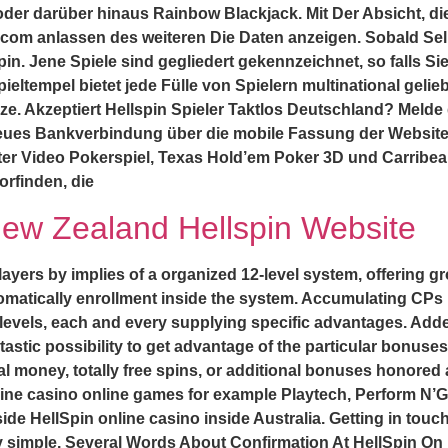
der darüber hinaus Rainbow Blackjack. Mit Der Absicht, di
n.com anlassen des weiteren Die Daten anzeigen. Sobald Sel
pin. Jene Spiele sind gegliedert gekennzeichnet, so falls 
eltempel bietet jede Fülle von Spielern multinational gelieb
e. Akzeptiert Hellspin Spieler Taktlos Deutschland? Melde
neues Bankverbindung über die mobile Fassung der Website
ter Video Pokerspiel, Texas Hold’em Poker 3D und Carribea
rfinden, die
New Zealand Hellspin Website
ayers by implies of a organized 12-level system, offering 
omatically enrollment inside the system. Accumulating CPs
els, each and every supplying specific advantages. Add
tastic possibility to get advantage of the particular bonuses
l money, totally free spins, or additional bonuses honored 
n line casino online games for example Playtech, Perform N’G
side HellSpin online casino inside Australia. Getting in touch
y simple. Several Words About Confirmation At HellSpin On L