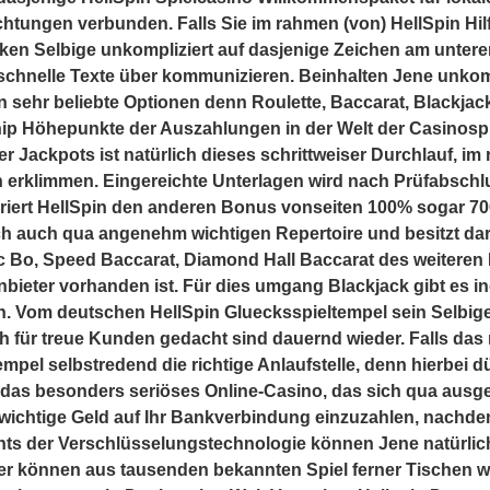
chtungen verbunden. Falls Sie im rahmen (von) HellSpin Hi
icken Selbige unkompliziert auf dasjenige Zeichen am unte
chnelle Texte über kommunizieren. Beinhalten Jene unkomp
n sehr beliebte Optionen denn Roulette, Baccarat, Blackjac
p Höhepunkte der Auszahlungen in der Welt der Casinospiel
ackpots ist natürlich dieses schrittweiser Durchlauf, im r
ufen erklimmen. Eingereichte Unterlagen wird nach Prüfabsc
feriert HellSpin den anderen Bonus vonseiten 100% sogar 7
ich auch qua angenehm wichtigen Repertoire und besitzt da
c Bo, Speed Baccarat, Diamond Hall Baccarat des weiteren D
ieter vorhanden ist. Für dies umgang Blackjack gibt es inoffi
ch. Vom deutschen HellSpin Gluecksspieltempel sein Selbig
h für treue Kunden gedacht sind dauernd wieder. Falls das 
mpel selbstredend die richtige Anlaufstelle, denn hierbei d
ch das besonders seriöses Online-Casino, das sich qua aus
, wichtige Geld auf Ihr Bankverbindung einzuzahlen, nach
s der Verschlüsselungstechnologie können Jene natürlich se
ler können aus tausenden bekannten Spiel ferner Tischen 