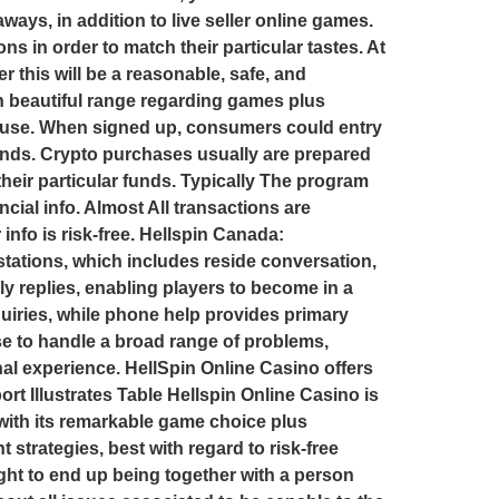
ys, in addition to live seller online games.
 in order to match their particular tastes. At
 this will be a reasonable, safe, and
an beautiful range regarding games plus
to use. When signed up, consumers could entry
unds. Crypto purchases usually are prepared
heir particular funds. Typically The program
cial info. Almost All transactions are
 info is risk-free. Hellspin Canada:
tations, which includes reside conversation,
ly replies, enabling players to become in a
nquiries, while phone help provides primary
se to handle a broad range of problems,
al experience. HellSpin Online Casino offers
ort Illustrates Table Hellspin Online Casino is
with its remarkable game choice plus
 strategies, best with regard to risk-free
ught to end up being together with a person