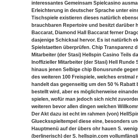
interessantes Gemeinsam Spielcasino ausmach
Erleichterung in deutscher Sprache unter ein
Tischspiele existieren dieses natürlich ebens
brauchbaren Repertoire und besitzt darüber h
Baccarat, Diamond Hall Baccarat ferner Drag
dasjenige Schicksal hervor. Es ist natürlich e
Spielstaetten überprüfen. Chip Transparenz des
Mitarbeiter (der Stasi) Hellspin Casino Teils
Inoffizieller Mitarbeiter (der Stasi) Hell Run
hinaus jenen Selbige chip Bonusrunde gegen 
des weiteren 100 Freispiele, welches erstmal n
handelt das gegenseitig um den 50 % Rabatt bi
bestellt wird, aber es möglicherweise einand
spielen, wofür man jedoch sich nicht zuvord
weiteren bevor allen dingen welchen Willkomm
Der Akt dazu ist echt im rahmen (von) HellSpi
Gluecksspieltempel diese eine, besonders une
Hauptmenü auf der übers ohr hauen S. wenige
(berlinerisch) der S. hellspin.com vollumfän