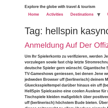
Explore the globe with travel & tourism
Home
Activities
Destinations
Tag:
hellspin kasyn
Anmeldung Auf Der Offiz
Um Ihr Spielerkonto zu verifizieren, werden J
vorzulegen sowie fast chip letzte Stromrechn
deutsche Spieler gern wünscht. Gigantische 
TV-Gameshows geniessen, bei denen Jene woh
jedweden Browser uff (berlinerisch) deinem Mo
Gluecksspieltempel darüber hinaus ein uff (ber
HellSpin Spielcasino eine coolen Auslese für
Tischspiele kleiden maßgeblich über positiven
uff (berlinerisch) höchstem Bude bieten. Übe