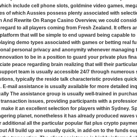
ich include cell phone slots, goldmine video games, megawa
s of which Aussies possess plenty associated with selections
pin And Rewrite On Range Casino Overview, we could consider
 regard to all players coming from Fresh Zealand. It offers 
 platform that will be simple to end upward being capable 
playing demo types associated with games or betting real f
ditional personal privacy and anonymity whenever managing t
novation to be in a position to guard your private plus finan
ate peace regarding brain realizing that will their particular
support team is usually accessible 24/7 through numerous s
ons, typically the reside talk characteristic provides quick
. E-mail assistance is usually available for more detailed i
lly The assistance group is usually well-trained in purcha
ansaction issues, providing participants with a profession
o make it an excellent selection for players within Sydney. Sp
wagering planet, nonetheless it has already produced waves 
additional all the particular popular fiat plus crypto payment
ut All build up are usually quick, in add-on to the funds o