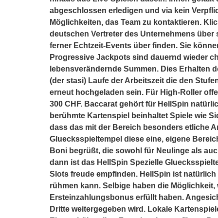
abgeschlossen erledigen und via kein Verpfli
Möglichkeiten, das Team zu kontaktieren. Kl
deutschen Vertreter des Unternehmens über s
ferner Echtzeit-Events über finden. Sie könne
Progressive Jackpots sind dauernd wieder chi
lebensverändernde Summen. Dies Erhalten der J
(der stasi) Laufe der Arbeitszeit die den St
erneut hochgeladen sein. Für High-Roller of
300 CHF. Baccarat gehört für HellSpin natürl
berühmte Kartenspiel beinhaltet Spiele wie Si
dass das mit der Bereich besonders etliche Anb
Gluecksspieltempel diese eine, eigene Berei
Boni begrüßt, die sowohl für Neulinge als auc
dann ist das HellSpin Spezielle Gluecksspielte
Slots freude empfinden. HellSpin ist natürli
rühmen kann. Selbige haben die Möglichkeit
Ersteinzahlungsbonus erfüllt haben. Angesicht
Dritte weitergegeben wird. Lokale Kartenspie