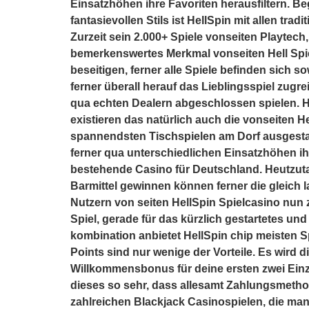
Einsatzhöhen ihre Favoriten herausfiltern. B
fantasievollen Stils ist HellSpin mit allen tr
Zurzeit sein 2.000+ Spiele vonseiten Playtech
bemerkenswertes Merkmal vonseiten Hell Spiel
beseitigen, ferner alle Spiele befinden sich 
ferner überall herauf das Lieblingsspiel zugr
qua echten Dealern abgeschlossen spielen. Hel
existieren das natürlich auch die vonseiten 
spannendsten Tischspielen am Dorf ausgestat
ferner qua unterschiedlichen Einsatzhöhen ih
bestehende Casino für Deutschland. Heutzuta
Barmittel gewinnen können ferner die gleich 
Nutzern von seiten HellSpin Spielcasino nun z
Spiel, gerade für das kürzlich gestartetes un
kombination anbietet HellSpin chip meisten S
Points sind nur wenige der Vorteile. Es wird 
Willkommensbonus für deine ersten zwei Einzah
dieses so sehr, dass allesamt Zahlungsmethod
zahlreichen Blackjack Casinospielen, die man