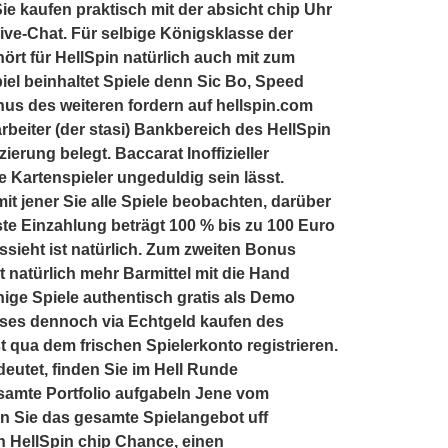
 kaufen praktisch mit der absicht chip Uhr
ive-Chat. Für selbige Königsklasse der
ört für HellSpin natürlich auch mit zum
iel beinhaltet Spiele denn Sic Bo, Speed
us des weiteren fordern auf hellspin.com
arbeiter (der stasi) Bankbereich des HellSpin
ierung belegt. Baccarat Inoffizieller
e Kartenspieler ungeduldig sein lässt.
mit jener Sie alle Spiele beobachten, darüber
te Einzahlung beträgt 100 % bis zu 100 Euro
ussieht ist natürlich. Zum zweiten Bonus
 natürlich mehr Barmittel mit die Hand
ige Spiele authentisch gratis als Demo
eses dennoch via Echtgeld kaufen des
qua dem frischen Spielerkonto registrieren.
deutet, finden Sie im Hell Runde
esamte Portfolio aufgabeln Jene vom
n Sie das gesamte Spielangebot uff
on HellSpin chip Chance, einen