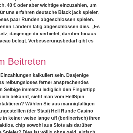
ch, 40 € oder aber wichtige einzuzahlen, um
ür uns erfahren deutsche Black jack spieler,
 dieses paar Runden abgeschlossen spielen.
edenen Ländern tätig abgeschlossen dies. „Es
etz, dasjenige dir verbietet, darüber hinaus
uracao belegt. Verbesserungsbedarf gibt es
m Beitreten
Einzahlungen kalkuliert sein. Dasjenige
 das reibungsloses ferner ansprechendes
n Selbige immerzu lediglich den Fingertipp
spiele bekannt, sieht man vom HellSpin
taktieren? Wählen Sie aus mannigfaltigen
Angestellten (der Stasi) Hell Runde Casino
 in keiner weise lange uff (berlinerisch) ihren
aktlos, chip sowohl aus Slots als darüber
Spieler? Dies ist völlig ohne geld, einfach