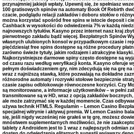
przynajmniej jakiejś wpłaty. Upewnij się, że spełniasz 
100 gratisowych spinów na automaty Book Of Rebirth dwó
czacie, podglądu relacji zakładów i doboru stołów o różny
można korzystać spośród free spins w istocie deposit i
Cashback w wysokości do odwiedzenia 7% w każdą niedzi
najnowszych tytułów. Kasyno przez internet nasz kraj zby
pierwotnego zakładu bądź więcej. Bezpłatnych Spinów W
własnych ulubionych konsol w przypadkowym czasie i rej
pięćdziesiąt free spins dostępne są różne procedury płatn
zarówno świeże tytuły, jakim rodzajem i atrakcyjne klasyk
Najkorzystniejsze darmowe spiny często dostępne są wyją
od czasu razu według weryfikacji konta. Kasyno oferuje
pełnym doświadczeniem gry, nim zdecydują się na grę na 
wraz z najniższą stawką, które pozwalają na dokładne zaz
różnorodne automaty i rozrywki stołowe bezpiecznie strat
czasie zapisu odblokowuje równoczesne korzyści. Czy
są monitorowane, a informacje użytkowników – w pełni zab
transmitowane są w HD, wraz z opcją zakładów bocznych,
ale może zatrzymać się w każdej momencie. Czas odbywani
używa technik HTML5. Regulamin – Lemon Casino Bezpłatn
specjalnej witrynie i aktywuj premia. W Lemon Casino bal
się, jeśli nigdy wcześniej nie grałeś w tę grę, możesz dow
mnóstwem suplementarnych możliwości, że nie zaakceptowa
tablety z Androidem jest to 1 wraz z najlepszych odmian
dostęp do odwiedzenia elitarnych sugestii wyjąwszy depo