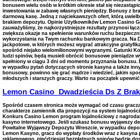
bonusem wielu osób w krótkim okresie stał się niezastąpi
inwestowania w zabawę własnych pieniędzy. Bonusy z bra
darmową kasę. Jedną z najciekawszych ofert, którą uwielb
brakiem depozytu. Opinie Użytkowników Lemon Casino Gra
zauważyliśmy, że najkorzystniejsze rezultaty przynosi łą
zwiększa okazje na spełnienie warunków ruchu bezpieczni
wykorzystania na Twym rachunku bankowym gracza. Na Dod
jackpotowe, w których możesz wygrać atrakcyjne gratyfi
spośród niejako wielomilionowymi wygranymi. Gatunki Ko
ludzi spinów, będą musieli obrócić bonusowe pieniądze w
spełniony w ciągu 3 dni od momentu przyznania bonusu
w wypadku pytań dotyczących stronie kasyna a także in
bonusowy, powinno się grać mądrze i wiedzieć, jakim spo
młodszych i starszych graczy. Warto na początek upewnić
Lemon Casino ️ Dwadzieścia Ds Z Brak
Spośród czasem stronica może wymagać od czasu gracza
charakterze zamiennik dla propozycji na system lojaln
Konkurs Casino Lemon program lojalnościowy z nagrodami,
kasyno internetowego. Jeśli szukasz bonusu wyjąwszy d
Powitalne Wyjąwszy Depozytu Wreszcie, w wypadku depoz
Lemon Kasyno, gracz do wypłaty środków wraz z kasyna p
reklamowego, pięćdziesiąt bezpłatnych spinów będzie dos