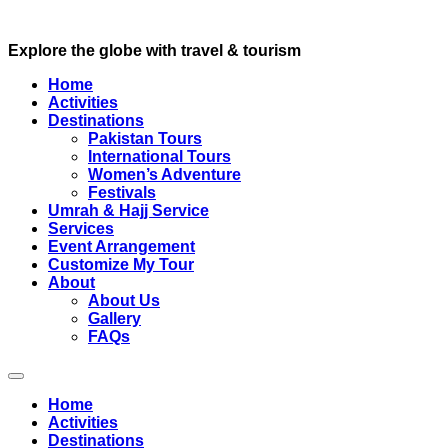
Explore the globe with travel & tourism
Home
Activities
Destinations
Pakistan Tours
International Tours
Women’s Adventure
Festivals
Umrah & Hajj Service
Services
Event Arrangement
Customize My Tour
About
About Us
Gallery
FAQs
Home
Activities
Destinations