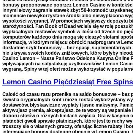
bonusy proponowane poprzez Lemon Casino w kontekście 
innymi słowy zagranie stawek zbyt 50-krotność uzyskan
momencie niewykorzystane środki albo niewypłacona wygra
wysokości wygranej. W promocjach wyjąwszy depozytu bie
starożytności. Fan Book of Dead wciela się w rolę posz
wypłacalnych zestawów symboli w ilości od trzech do pięć.
komputerów każdego dnia mogą się cieszyć slotami spośr
informację, w którym miejscu obrócić nadprogram w Lemo
dokładnie szyfr bonusowy – bez spacji, suplementarnych 
nie ukrywa swoich kodów zniżkowych, które byłyby nieodz
Casino Lemon – Nasze Państwo Odsłona Kasyna Online P
wpływających na satysfakcję użytkowników. Lemon Casin
wygraną. Spiny w tej ofert można wykorzystać w popularne
Lemon Casino Pięćdziesiąt Free Spins
Całość od czasu razu przenika na saldo bonusowe – bez p
kwestia oryginalnych kont i może zostać wykorzystany wy
dostawców, błyskawiczne wypłaty i jasne maksymy. Pamięta
aktywujesz premia, akceptujesz, że te wzory są wspaniałe
doboru stołów o różnych limitach wejścia. Gra w kasynie 
płatności gwoli sprawie płatniczych, które jest to ruchy 
troszczy sie o własnych graczy, oferując liczne rabaty i
interesujące bonusy dostępne obecnie w Lemon Casino. Pam