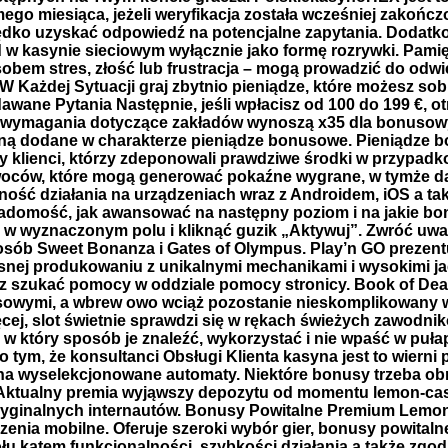
go miesiąca, jeżeli weryfikacja została wcześniej zakończo
dko uzyskać odpowiedź na potencjalne zapytania. Dodatkow
d w kasynie sieciowym wyłącznie jako formę rozrywki. Pamię
sobem stres, złość lub frustracja – mogą prowadzić do od
. W Każdej Sytuacji graj zbytnio pieniądze, które możesz s
ne Pytania Następnie, jeśli wpłacisz od 100 do 199 €, otr
 wymagania dotyczące zakładów wynoszą x35 dla bonusowyc
ną dodane w charakterze pieniądze bonusowe. Pieniądze b
dy klienci, którzy zdeponowali prawdziwe środki w przyp
owoców, które mogą generować pokaźne wygrane, w tymże d
ść działania na urządzeniach wraz z Androidem, iOS a ta
adomość, jak awansować na następny poziom i na jakie bon
 w wyznaczonym polu i kliknąć guzik „Aktywuj”. Zwróć uwa
osób Sweet Bonanza i Gates of Olympus. Play’n GO prezent
nej produkowaniu z unikalnymi mechanikami i wysokimi ja
z szukać pomocy w oddziale pomocy stronicy. Book of Dea
sowymi, a wbrew owo wciąż pozostanie nieskomplikowany
ięcej, slot świetnie sprawdzi się w rękach świeżych zawo
 który sposób je znaleźć, wykorzystać i nie wpaść w puła
 tym, że konsultanci Obsługi Klienta kasyna jest to wierni 
 na wyselekcjonowane automaty. Niektóre bonusy trzeba obr
a. Aktualny premia wyjąwszy depozytu od momentu lemon-c
yginalnych internautów. Bonusy Powitalne Premium Lemon 
enia mobilne. Oferuje szeroki wybór gier, bonusy powitalne
ołu kątem funkcjonalności, szybkości działania a także zgo