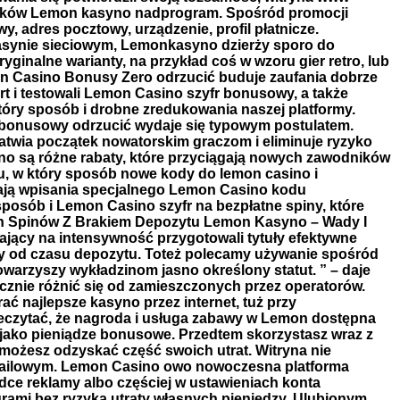
unków Lemon kasyno nadprogram. Spośród promocji
adres pocztowy, urządzenie, profil płatnicze.
 kasynie sieciowym, Lemonkasyno dzierży sporo do
ginalne warianty, na przykład coś w wzoru gier retro, lub
mon Casino Bonusy Zero odrzucić buduje zaufania dobrze
rt i testowali Lemon Casino szyfr bonusowy, a także
który sposób i drobne zredukowania naszej platformy.
fr bonusowy odrzucić wydaje się typowym postulatem.
atwia początek nowatorskim graczom i eliminuje ryzyko
 są różne rabaty, które przyciągają nowych zawodników
, w który sposób nowe kody do lemon casino i
agają wpisania specjalnego Lemon Casino kodu
osób i Lemon Casino szyfr na bezpłatne spiny, które
ych Spinów Z Brakiem Depozytu Lemon Kasyno – Wady I
jący na intensywność przygotowali tytuły efektywne
eży od czasu depozytu. Toteż polecamy używanie spośród
arzyszy wykładzinom jasno określony statut. ” – daje
acznie różnić się od zamieszczonych przez operatorów.
ć najlepsze kasyno przez internet, tuż przy
eczytać, że nagroda i usługa zabawy w Lemon dostępna
jako pieniądze bonusowe. Przedtem skorzystasz wraz z
 możesz odzyskać część swoich utrat. Witryna nie
mailowym. Lemon Casino owo nowoczesna platforma
dce reklamy albo częściej w ustawieniach konta
rami bez ryzyka utraty własnych pieniędzy. Ulubionym