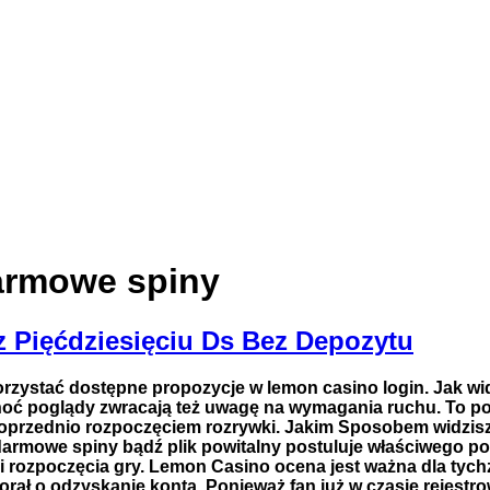
armowe spiny
 Pięćdziesięciu Ds Bez Depozytu
rzystać dostępne propozycje w lemon casino login. Jak wida
hoć poglądy zwracają też uwagę na wymagania ruchu. To po
poprzednio rozpoczęciem rozrywki. Jakim Sposobem widzisz, 
armowe spiny bądź plik powitalny postuluje właściwego p
i rozpoczęcia gry. Lemon Casino ocena jest ważna dla tyc
orał o odzyskanie konta. Ponieważ fan już w czasie rejestr