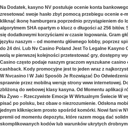
Na Dodatek, kasyno NV postuluje ocenie konta bankowego 
zresetować swoje hasło zbyt pomocą przebiegu ocenie e-m
kliknąć ikonę hamburgera poprzednio przystąpieniem do 
algorytmem SHA opartym o klucz o długości aż 256 bitów. 
się dodatkowymi korzyściami w czasie logowania. Gram głó
języku naszym – od momentu głównego lobby, poprzez spis
do 24 dni. Lub Nv Casino Poland Jest To Legalne Kasyno On
wolą w pierwszej kolejności przetestować gry, dostępny w
Casino często podaje naszym graczom wyszukane casino co
cashback. Kody promocyjne jest to jeden wraz z najkorzy
W Nvcasino I W Jaki Sposób Je Rozwiązać Do Odwiedzenia z
sprawnie przez mobilną wersję strony www internetowej. D
zbliżoną do webowej klasy kasyna. Od Momentu aplikacji ró
Na Żywo – Rzeczywiste Emocje W Wirtualnym Świecie W wyp
pisać po polsku, bez obaw o niezrozumienie. Odsłona mobi
jednym kliknięciem prosto spośród komórki. Nowi fani w NV
premii od momentu depozytu, które razem mogą dać solidny 
skomplikowanych kodów lub warunków ukrytych drobnym dr