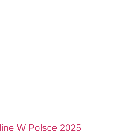
line W Polsce 2025