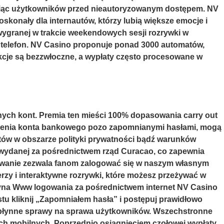
roniąc użytkowników przed nieautoryzowanym dostępem. NV
oskonały dla internautów, którzy lubią większe emocje i
granej w trakcie weekendowych sesji rozrywki w
 i telefon. NV Casino proponuje ponad 3000 automatów,
sakcje są bezzwłoczne, a wypłaty często procesowane w
nych kont. Premia ten mieści 100% dopasowania carry out
dzenia konta bankowego pozo zapomnianymi hasłami, mogą
tów w obszarze polityki prywatności bądź warunków
j wydanej za pośrednictwem rząd Curacao, co zapewnia
gowanie zezwala fanom zalogować się w naszym własnym
rzy i interaktywne rozrywki, które możesz przeżywać w
yna Www logowania za pośrednictwem internet NV Casino
tu kliknij „Zapomniałem hasła” i postępuj prawidłowo
ąc płynne sprawy na sprawa użytkowników. Wszechstronne
ach mobilnych. Poprzednio osiągnięciem czołowej wypłaty,