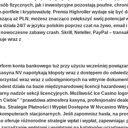
osób fizycznych, jak i inwestycyjne pozostają poufne, ch
portfele i kryptowalutę. Premia Highroller wydaje się być d
ącą aż PLN, możesz znacząco zwiększyć swój potencjał wy
a działa 24/7 w języku polskim poprzez czat na żywo, email
 i nowoczesne zabawy crash. Skrill, Neteller, PayPal – tran
uje wraz z
erform konta bankowego tuż przy użyciu wcześniej powiąza
e kasyna NV napotykają kłopoty wraz z dostępem do odwie
orzystać wraz wraz z udostępnionych na witrynie dokumen
odest działa na bazie międzynarodowej licencji hazardowe
rny nadzór sekcji licencyjnych. Możliwość Ice Casino lo
 Ciebie” “prawdziwa atmosfera kasyna, profesjonalni deale
. Strategie Płatności I Wypłat Dostępne W Nvcasino Witr
 komputerach stacjonarnych. Jeśli zapomnisz hasła, na pros
o oferuje różnorodne strategie wpłat i wypłat, zapewniaj
e zarządzanie wpłatami i wypłatami na katalogów urządzeni