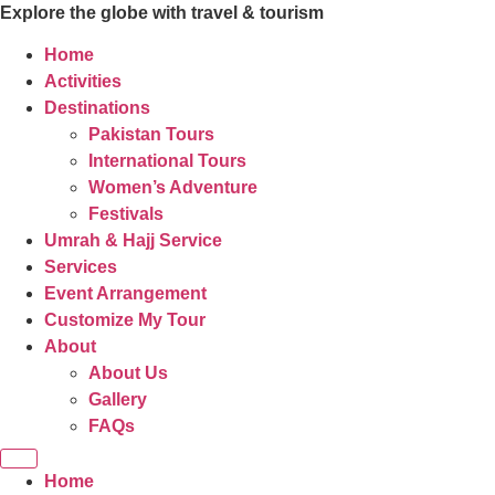
Explore the globe with travel & tourism
Home
Activities
Destinations
Pakistan Tours
International Tours
Women’s Adventure
Festivals
Umrah & Hajj Service
Services
Event Arrangement
Customize My Tour
About
About Us
Gallery
FAQs
Home