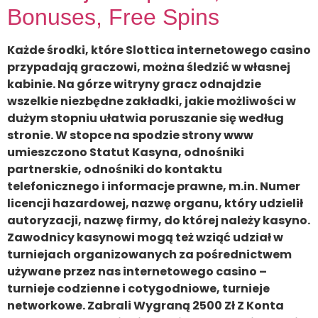
Bonuses, Free Spins
Każde środki, które Slottica internetowego casino
przypadają graczowi, można śledzić w własnej
kabinie. Na górze witryny gracz odnajdzie
wszelkie niezbędne zakładki, jakie możliwości w
dużym stopniu ułatwia poruszanie się według
stronie. W stopce na spodzie strony www
umieszczono Statut Kasyna, odnośniki
partnerskie, odnośniki do kontaktu
telefonicznego i informacje prawne, m.in. Numer
licencji hazardowej, nazwę organu, który udzielił
autoryzacji, nazwę firmy, do której należy kasyno.
Zawodnicy kasynowi mogą też wziąć udział w
turniejach organizowanych za pośrednictwem
używane przez nas internetowego casino –
turnieje codzienne i cotygodniowe, turnieje
networkowe. Zabrali Wygraną 2500 Zł Z Konta