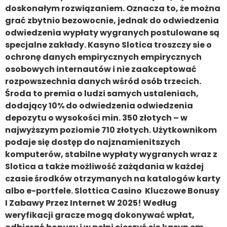
doskonałym rozwiązaniem. Oznacza to, że można
grać zbytnio bezowocnie, jednak do odwiedzenia
odwiedzenia wypłaty wygranych postulowane są
specjalne zakłady. Kasyno Slotica troszczy sie o
ochronę danych empirycznych empirycznych
osobowych internautów i nie zaakceptować
rozpowszechnia danych wśród osób trzecich.
Środa to premia o ludzi samych ustaleniach,
dodający 10% do odwiedzenia odwiedzenia
depozytu o wysokości min. 350 złotych – w
najwyższym poziomie 710 złotych. Użytkownikom
podaje się dostęp do najznamienitszych
komputerów, stabilne wypłaty wygranych wraz z
Slotica a także możliwość zażądania w każdej
czasie środków otrzymanych na katalogów karty
albo e-portfele. Slottica Casino ️ Kluczowe Bonusy
I Zabawy Przez Internet W 2025! Według
weryfikacji gracze mogą dokonywać wpłat,