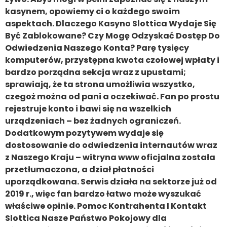
kasynem, opowiemy ci o każdego swoim
aspektach. Dlaczego Kasyno Slottica Wydaje Się
Być Zablokowane? Czy Mogę Odzyskać Dostęp Do
Odwiedzenia Naszego Konta? Parę tysięcy
komputerów, przystępna kwota czołowej wpłaty i
bardzo porządna sekcja wraz z upustami;
sprawiają, że ta strona umożliwia wszystko,
czegoż można od pani a oczekiwać. Fan po prostu
rejestruje konto i bawi się na wszelkich
urządzeniach – bez żadnych ograniczeń.
Dodatkowym pozytywem wydaje się
dostosowanie do odwiedzenia internautów wraz
z Naszego Kraju – witryna www oficjalna została
przetłumaczona, a dział płatności
uporządkowana. Serwis działa na sektorze już od
2019 r., więc fan bardzo łatwo może wyszukać
właściwe opinie. Pomoc Kontrahenta I Kontakt
Slottica Nasze Państwo Pokojowy dla