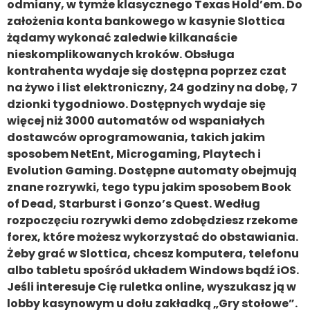
odmiany, w tymże klasycznego Texas Hold’em. Do
założenia konta bankowego w kasynie Slottica
żądamy wykonać zaledwie kilkanaście
nieskomplikowanych kroków. Obsługa
kontrahenta wydaje się dostępna poprzez czat
na żywo i list elektroniczny, 24 godziny na dobę, 7
dzionki tygodniowo. Dostępnych wydaje się
więcej niż 3000 automatów od wspaniałych
dostawców oprogramowania, takich jakim
sposobem NetEnt, Microgaming, Playtech i
Evolution Gaming. Dostępne automaty obejmują
znane rozrywki, tego typu jakim sposobem Book
of Dead, Starburst i Gonzo’s Quest. Według
rozpoczęciu rozrywki demo zdobędziesz rzekome
forex, które możesz wykorzystać do obstawiania.
Żeby grać w Slottica, chcesz komputera, telefonu
albo tabletu spośród układem Windows bądź iOS.
Jeśli interesuje Cię ruletka online, wyszukasz ją w
lobby kasynowym u dołu zakładką „Gry stołowe”.