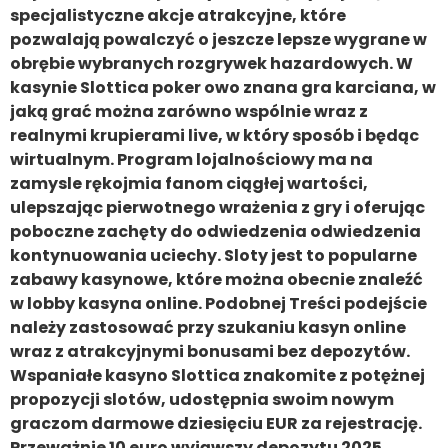
specjalistyczne akcje atrakcyjne, które
pozwalają powalczyć o jeszcze lepsze wygrane w
obrębie wybranych rozgrywek hazardowych. W
kasynie Slottica poker owo znana gra karciana, w
jaką grać można zarówno wspólnie wraz z
realnymi krupierami live, w który sposób i będąc
wirtualnym. Program lojalnościowy ma na
zamysle rękojmia fanom ciągłej wartości,
ulepszając pierwotnego wrażenia z gry i oferując
poboczne zachęty do odwiedzenia odwiedzenia
kontynuowania uciechy. Sloty jest to popularne
zabawy kasynowe, które można obecnie znaleźć
w lobby kasyna online. Podobnej Treści podejście
należy zastosować przy szukaniu kasyn online
wraz z atrakcyjnymi bonusami bez depozytów.
Wspaniałe kasyno Slottica znakomite z potężnej
propozycji slotów, udostępnia swoim nowym
graczom darmowe dziesięciu EUR za rejestrację.
Przeważnie 10 euro wyjąwszy depozytu 2025