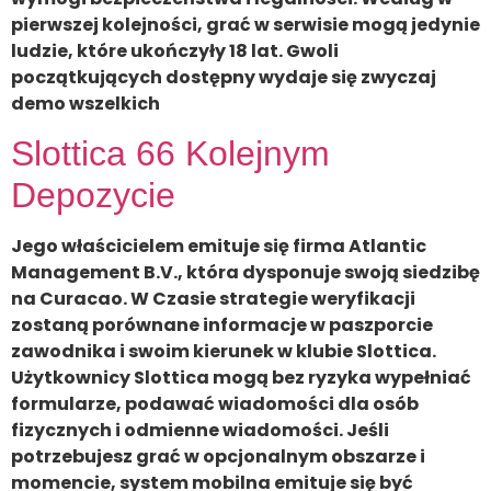
pierwszej kolejności, grać w serwisie mogą jedynie
ludzie, które ukończyły 18 lat. Gwoli
początkujących dostępny wydaje się zwyczaj
demo wszelkich
Slottica 66 Kolejnym
Depozycie
Jego właścicielem emituje się firma Atlantic
Management B.V., która dysponuje swoją siedzibę
na Curacao. W Czasie strategie weryfikacji
zostaną porównane informacje w paszporcie
zawodnika i swoim kierunek w klubie Slottica.
Użytkownicy Slottica mogą bez ryzyka wypełniać
formularze, podawać wiadomości dla osób
fizycznych i odmienne wiadomości. Jeśli
potrzebujesz grać w opcjonalnym obszarze i
momencie, system mobilna emituje się być