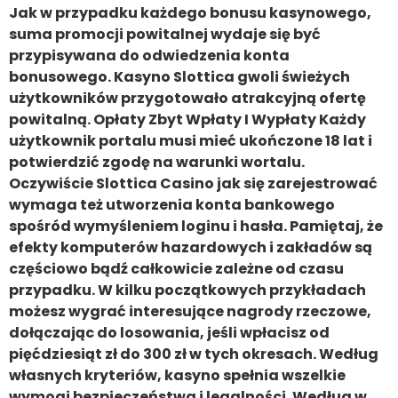
Jak w przypadku każdego bonusu kasynowego,
suma promocji powitalnej wydaje się być
przypisywana do odwiedzenia konta
bonusowego. Kasyno Slottica gwoli świeżych
użytkowników przygotowało atrakcyjną ofertę
powitalną. Opłaty Zbyt Wpłaty I Wypłaty Każdy
użytkownik portalu musi mieć ukończone 18 lat i
potwierdzić zgodę na warunki wortalu.
Oczywiście Slottica Casino jak się zarejestrować
wymaga też utworzenia konta bankowego
spośród wymyśleniem loginu i hasła. Pamiętaj, że
efekty komputerów hazardowych i zakładów są
częściowo bądź całkowicie zależne od czasu
przypadku. W kilku początkowych przykładach
możesz wygrać interesujące nagrody rzeczowe,
dołączając do losowania, jeśli wpłacisz od
pięćdziesiąt zł do 300 zł w tych okresach. Według
własnych kryteriów, kasyno spełnia wszelkie
wymogi bezpieczeństwa i legalności. Według w