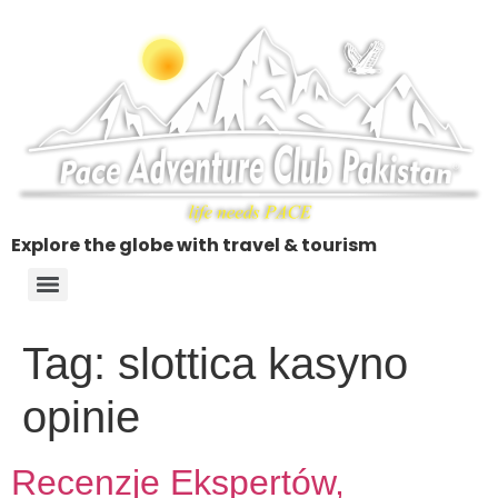
Explore the globe with travel & tourism
Tag:
slottica kasyno
opinie
Recenzje Ekspertów,