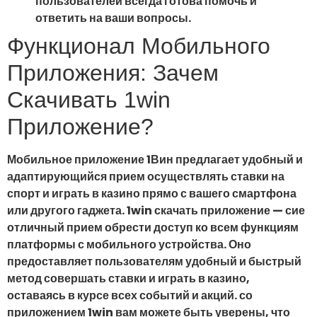
пользователей всегда готова помочь и
ответить на ваши вопросы.
Функционал Мобильного
Приложения: Зачем
Скачивать 1win
Приложение?
Мобильное приложение 1Вин предлагает удобный и
адаптирующийся прием осуществлять ставки на
спорт и играть в казино прямо с вашего смартфона
или другого гаджета. 1win скачать приложение — сие
отличный прием обрести доступ ко всем функциям
платформы с мобильного устройства. Оно
предоставляет пользователям удобный и быстрый
метод совершать ставки и играть в казино,
оставаясь в курсе всех событий и акций. со
приложением 1win вам можете быть уверены, что