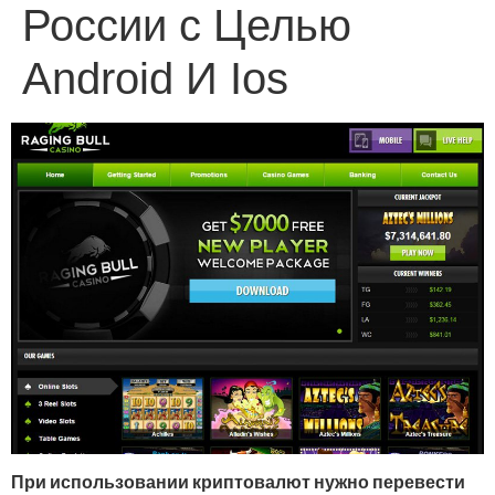
России с Целью
Android И Ios
При использовании криптовалют нужно перевести