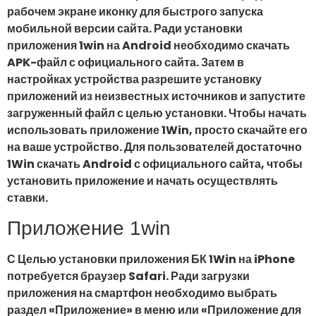
рабочем экране иконку для быстрого запуска
мобильной версии сайта. Ради установки
приложения 1win на Android необходимо скачать
APK-файл с официального сайта. Затем в
настройках устройства разрешите установку
приложений из неизвестных источников и запустите
загруженный файл с целью установки. Чтобы начать
использовать приложение 1Win, просто скачайте его
на ваше устройство. Для пользователей достаточно
1Win скачать Android с официального сайта, чтобы
установить приложение и начать осуществлять
ставки.
Приложение 1win
С Целью установки приложения БК 1Win на iPhone
потребуется браузер Safari. Ради загрузки
приложения на смартфон необходимо выбрать
раздел «Приложение» в меню или «Приложение для