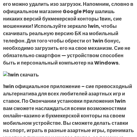
его можно удалить изо загрузок. Напомним, словно в
официальном магазине Google Play шалишь
никаких версий букмекерской конторы 1вин, сие
мошенники! Используйте зеркало 1win, чтобы
скачивать реальную версию БК на мобильный
телефон. Для того чтобы обрести от 1win бонус,
необходимо загрузить его на свое механизм. Сие не
обязательно смартфон — устройством способен
быть и персональный компьютер на Windows.
1win официальное приложение – сие превосходный
альтернатива для всех любителей азартных игр и
ставок. По Окончании установки приложения 1win
вам сможете наслаждаться всеми возможностями
онлайн-казино и букмекерской конторы на своем
мобильном устройстве. Вы сможете делать ставки
на спорт, играть в разные азартные игры, принимать