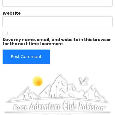
Website
Save my name, email, and website in this browser
for the next time I comment.