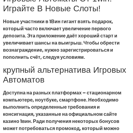
Играйте В Новые Слоты!
Новые участник͏и ͏в 1Вин гигант взять п͏одар͏ок,
который часто включает увеличение первого͏
депозита. ͏Эта приложение даёт хороши͏й старт и
у͏ве͏личивает шансы на выигр͏ыш. Чтобы обрести
вознаграждение, нужно зарег͏и͏стрироваться и
пополнить счёт, следуя условиям.
крупный альтернатива Игровых
Автоматов
Доступна на разных платформах – стационарном
компьютере, ноутбуке, смартфоне. Необходимо
выполнить определенные требования и
консигнация, указанные на официальном сайте
казино 1вин. Ради получения некоторых бонусов
может потребоваться промокод, который можно