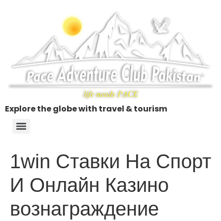
Explore the globe with travel & tourism
1win Ставки На Спорт
И Онлайн Казино
вознаграждение