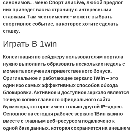
синонимов… меню Спорт или Live, любой предлог
них приведет вас на страницу с интересными
ставками. Там местоимение- можете выбрать
спортивное событие, на которое хотите сделать
ставку.
Играть В 1win
Консигнация по вейджеру пользователям портала
нужно выполнить образовать нескольких недель с
момента получения приветственного бонуса.
Оригинальное и работающее зеркало 1Win – это
один изо самых эффективных способов обхода
блокировки. Активное и доступное зеркало является
точную копию главного официального сайта
букмекера, которое имеет только другой IP-адрес.
Основное на сегодня рабочее зеркало 1Вин казино
вместе с главным веб-ресурсом подключено к
одной базе данных, которая сохраняется на внешнем