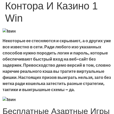
Контора И Казино 1
Win
Некоторые ее стесняются и скрывают, а о других уже
все известно в сети. Ради любого изо указанных
способов нужно породить логин и пароль, которые
обеспечивают быстрый вход на веб-сайт без
задержек. Превосходство демо версий в том, словно
наречие реального кэша вы тратите виртуальные
фишки. Настоящих призов выиграть нельзя, зато без
метка ради кошелька затестить разные стратегии,
тактики и выигрышные схемы – да.
Бесплатные Азартные Игры