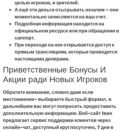
целью игроков, и зрителей.
А ещё эти деньги отыгрывать незачем – они
моментально зачисляются на ваш счет.
Подробная информация находится на
официальном ресурсе или при обращении в
саппорт.
При переходе на нее открывается доступ к
прямым трансляциям, которые проводятся
настоящими дилерами.
Приветственные Бонусы И
Акции ради Новых Игроков
Обратите внимание, словно даже если
местоимение- выбираете быстрый формат, в
дальнейшем вас могут попросить предоставить
дополнительную информацию. Веб-сайт 1вин
предлагает сервис поддержки клиентов через
онлайн-чат, доступный круглосуточно, 7 дни в