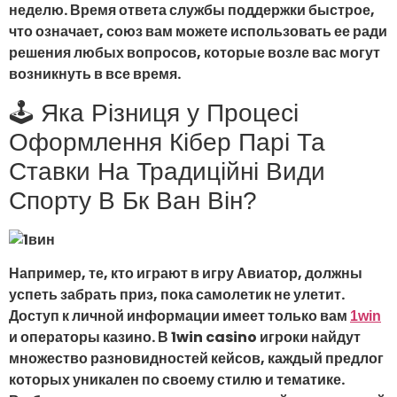
неделю. Время ответа службы поддержки быстрое,
что означает, союз вам можете использовать ее ради
решения любых вопросов, которые возле вас могут
возникнуть в все время.
🕹️ Яка Різниця у Процесі
Оформлення Кібер Парі Та
Ставки На Традиційні Види
Спорту В Бк Ван Він?
Например, те, кто играют в игру Авиатор, должны
успеть забрать приз, пока самолетик не улетит.
Доступ к личной информации имеет только вам
1win
и операторы казино. В 1win casino игроки найдут
множество разновидностей кейсов, каждый предлог
которых уникален по своему стилю и тематике.