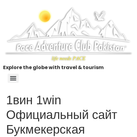
Explore the globe with travel & tourism
1вин 1win
Официальный сайт ️
Букмекерская