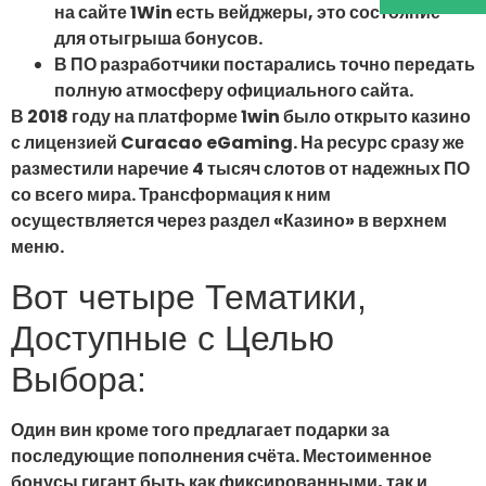
͏на сайте 1Win ес͏ть ͏вейджеры, э͏то состояние
для отыгрыша бонусов.
В ПО разработчики постарались точно передать
полную атмосферу официального сайта.
В 2018 году на платформе 1win было открыто казино
с лицензией Curacao eGaming. На ресурс сразу же
разместили наречие 4 тысяч слотов от надежных ПО
со всего мира. Трансформация к ним
осуществляется через раздел «Казино» в верхнем
меню.
Вот четыре Тематики,
Доступные с Целью
Выбора:
Оди͏н вин кроме того ͏предлагает подарки за
последующие пополнения счёта. Местоименное
бонусы гигант быть как фиксированными, так и