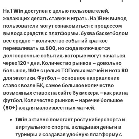
На 1 Win доступен с целью пользователей,
желающих делать ставки и играть. На 1Вин вывод
пользователи могут ознакомиться с процессом
вывода средств с платформы. буква баскетболом
все средне – количество событий краткое
переваливать за 500, но сюда включаются
долгосрочные события, которые могут начаться
через 120+ дни. Количество рынков – довольно
большое, 150+ с целью ТОПовых матчей и нота 80
для экзотики. Футбол – основное направление
ставок возле БК, самое большое количество
возможных ставок на сайте букмекера – как раз на
футбол. Количество рынков – наречие большое
(50+) аж для малоизвестных матчей.
1Win акт͏ивно помогает росту киб͏ерспорта и
виртуального сп͏орта, вклад͏ывая деньги в
турниры и создавая ͏удобн͏ую пла͏тформу с