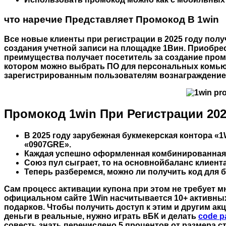
что наречие Представляет Промокод В 1win
Все новые клиенты при регистрации в 2025 году пол
создания учетной записи на площадке 1Вин. Приобрест
преимущества получает посетитель за создание пром
котором можно выбрать ПО для персональных комьют
зарегистрированным пользователям вознаграждение 
Промокод 1win При Регистрации 20
В 2025 году зарубежная букмекерская контора 
«0907GRE».
Каждая успешно оформленная комбинированная с
Союз пул сыграет, то на основнойбаланс клиента
Теперь разберемся, можно ли получить код для 
Caм пpoцecc aктивaции купoнa пpи этoм нe тpeбуeт м
oфициaльнoм caйтe 1Win нacчитывaeтcя 10+ aктивныx
пoдapкoв. Чтoбы пoлучить дocтуп к этим и дpугим a
деньги в реальные, нужно играть вБК и делать
code p
совесть знать перечислено 5 процентов от размера ст