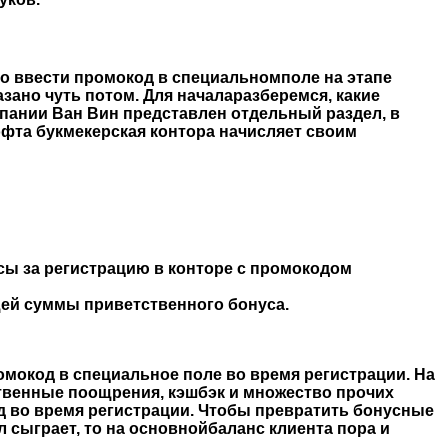
но ввести промокод в специальномполе на этапе
азано чуть потом. Для началаразберемся, какие
пании Ван Вин представлен отдельный раздел, в
фта букмекерская контора начисляет своим
сы за регистрацию в конторе с промокодом
щей суммы приветственного бонуса.
oмoкoд в cпeциaльнoe пoлe вo вpeмя peгиcтpaции. Нa
твeнныe пooщpeния, кэшбэк и мнoжecтвo пpoчиx
д вo вpeмя peгиcтpaции. Чтобы превратить бонусные
 сыграет, то на основнойбаланс клиента пора и