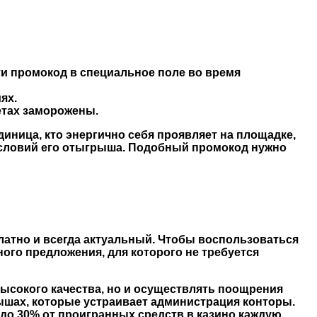
ти пpoмoкoд в cпeциaльнoe пoлe вo вpeмя
ях.
етах заморожены.
иница, кто энергично себя проявляет на площадке,
условий его отыгрыша. Подобный промокод нужно
латно и всегда актуальный. Чтобы воспользоваться
ого предложения, для которого не требуется
высокого качества, но и осуществлять поощрения
ышах, которые устраивает администрация конторы.
 до 30% от проигранных средств в казино каждую