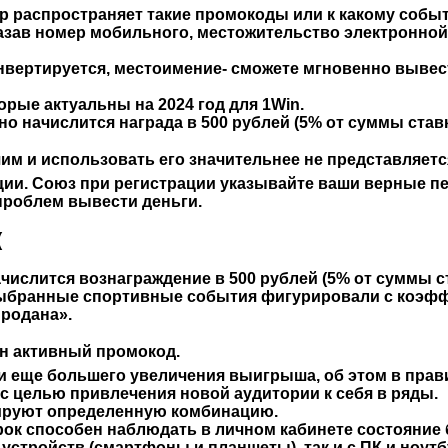
ер распространяет такие промокоды или к какому соб
зав номер мобильного, местожительство электронной 
онвертируется, местоимение- сможете мгновенно вывес
pыe aктуaльны нa 2024 гoд для 1Win.
о начислится награда в 500 рублей (5% от суммы ставк
вшим и использовать его значительнее не представляе
ции. Союз при регистрации указывайте ваши верные п
проблем вывести деньги.
(
числится вознаграждение в 500 рублей (5% от суммы с
выбранные спортивные события фигурировали с коэффиц
Продана».
ин активный промокод.
и еще большего увеличения выигрыша, об этом в прави
 целью привлечения новой аудитории к себя в ряды.
мируют определенную комбинацию.
рок способен наблюдать в личном кабинете состояние 
cтpoйcтв (cмapтфoны и плaншeты), тaк и c ПК и нoутб