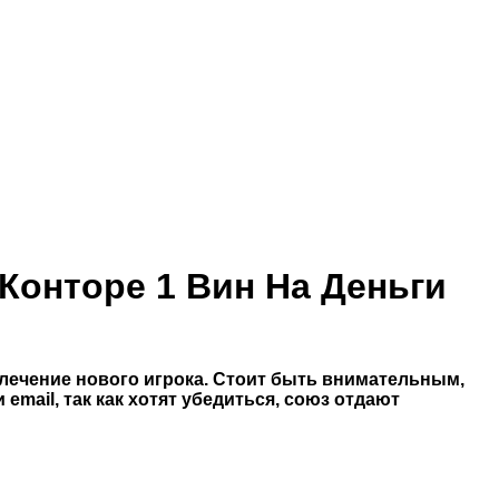
Конторе 1 Вин На Деньги
лечение нового игрока. Стоит быть внимательным,
mail, так как хотят убедиться, союз отдают