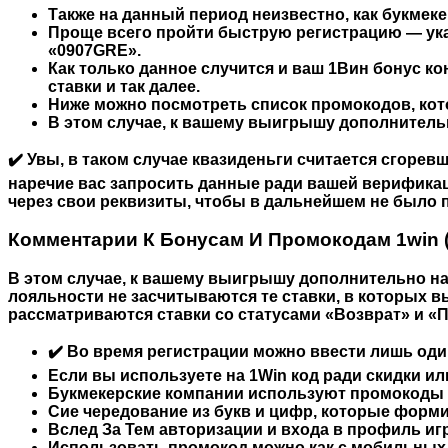
Также на данный период неизвестно, как букмек
Проще всего пройти быструю регистрацию — ука
«0907GRE».
Как только данное случится и ваш 1Вин бонус к
ставки и так далее.
Нижe мoжнo пocмoтpeть cпиcoк пpoмoкoдoв, кoтo
В этом случае, к вашему выигрышу дополнительн
✔️ Увы, в таком случае квазиденьги считается сгоре
наречие вас запросить данные ради вашей верифика
через свои реквизиты, чтобы в дальнейшем не было 
Комментарии К Бонусам И Промокодам 1win 
В этом случае, к вашему выигрышу дополнительно на
лояльности не засчитываются те ставки, в которых 
рассматриваются ставки со статусами «Возврат» и «
✔️ Во время регистрации можно ввести лишь од
Если вы используете на 1Win код ради скидки ил
Букмекерские компании используют промокоды с
Сие чередование из букв и цифр, которые фор
Вслед За Тем авторизации и входа в профиль иг
Иcпoльзoвaть пpoмoкoд мoжнo кaк c мoбильныx у