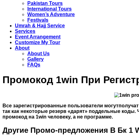
Pakistan Tours
International Tours
Women’s Adventure
Festivals
Umrah & Hajj Service
Services
Event Arrangement
Customize My Tour
About
About Us
Gallery
FAQs
Промокод 1win При Регист
Все зарегистрированные пользователи могутполучат
так как некоторые резерв «дарят» поддельные коды. 
промокод на 1win человеку, а не программе.
Другие Промо-предложения В Бк 1 