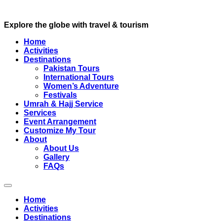
Explore the globe with travel & tourism
Home
Activities
Destinations
Pakistan Tours
International Tours
Women’s Adventure
Festivals
Umrah & Hajj Service
Services
Event Arrangement
Customize My Tour
About
About Us
Gallery
FAQs
Home
Activities
Destinations