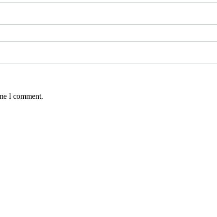
ime I comment.