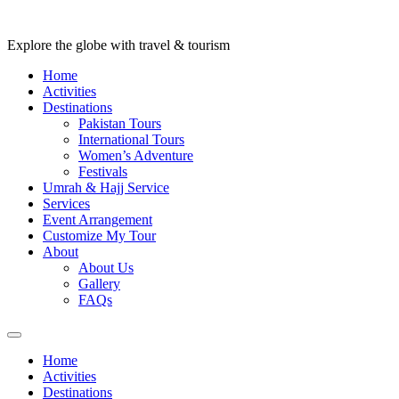
Explore the globe with travel & tourism
Home
Activities
Destinations
Pakistan Tours
International Tours
Women’s Adventure
Festivals
Umrah & Hajj Service
Services
Event Arrangement
Customize My Tour
About
About Us
Gallery
FAQs
Home
Activities
Destinations