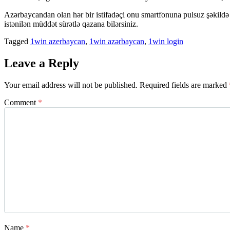
Azərbaycandan olan hər bir istifadəçi onu smartfonuna pulsuz şəkildə e
istənilən müddət sürətlə qazana bilərsiniz.
Tagged
1win azerbaycan
,
1win azərbaycan
,
1win login
Leave a Reply
Your email address will not be published.
Required fields are marked
Comment
*
Name
*