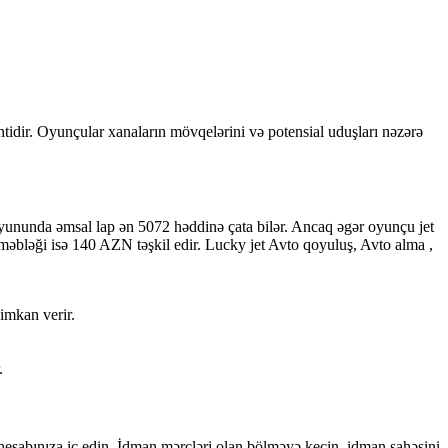
idir. Oyunçular xanaların mövqelərini və potensial uduşları nəzərə
ununda əmsal lap ən 5072 həddinə çata bilər. Ancaq əgər oyunçu jet
ləği isə 140 AZN təşkil edir. Lucky jet Avto qoyuluş, Avto alma ,
 imkan verir.
.
hesabınıza iç edin. İdman mərcləri olan bölməyə keçin, idman sahəsini