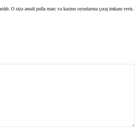
rılıb. O sizə əməli pulla mərc və kazino oyunlarına çıxış imkanı verir,