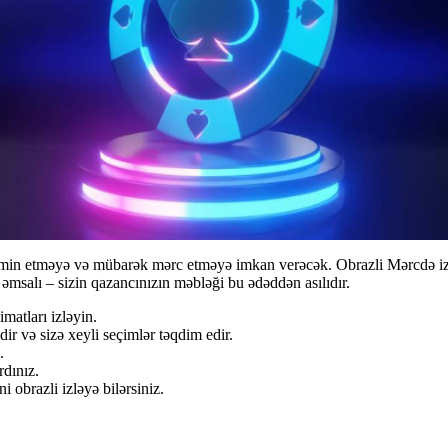
əxmin etməyə və mübarək mərc etməyə imkan verəcək. Obrazli Mərcdə izaf
 əmsalı – sizin qazancınızın məbləği bu ədəddən asılıdır.
matları izləyin.
ir və sizə xeyli seçimlər təqdim edir.
.
rdınız.
 obrazli izləyə bilərsiniz.