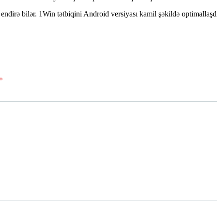
ndirə bilər. 1Win tətbiqini Android versiyası kamil şəkildə optimallaşdı
*