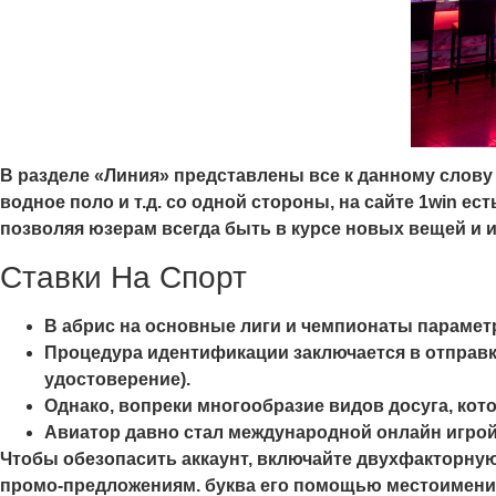
В разделе «Линия» представлены все к данному слову 
водное поло и т.д. со одной стороны, на сайте 1win ес
п͏озв͏оляя͏ юзерам всегда быть в ͏курсе͏ новых ве͏щей и и
Ставки На Спорт
В абрис на основные лиги и чемпионаты парамет
Процедура идентификации заключается в отправк
удостоверение).
Однако, вопреки многообразие видов досуга, кото
Авиатор давно стал международной онлайн игрой,
Чтобы обезопасить аккаунт, включайте двухфакторную
промо-предложениям. буква его помощью местоимение