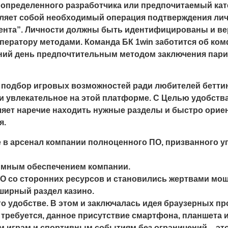
определенного разработчика или предпочитаемый катег
тавляет собой необходимый операция подтверждения л
иента”. Личности должны быть идентифицированы и в
ератору методами. Команда БК 1win заботится об ком
ний день предпочтительным методом заключения пари
подбор игровых возможностей ради любителей беттинг
 и увлекательное на этой платформе. С Целью удобств
ляет наречие находить нужные разделы и быстро орие
я.
 в арсенал компании полноценного ПО, призванного уп
аммным обеспечением компании.
ПО со сторонних ресурсов и становились жертвами мо
бширный раздел казино.
о удобстве. В этом и заключалась идея браузерных пр
 требуется, данное присутствие смартфона, планшета и
 играм и спортивным событиям без ограничений – это 