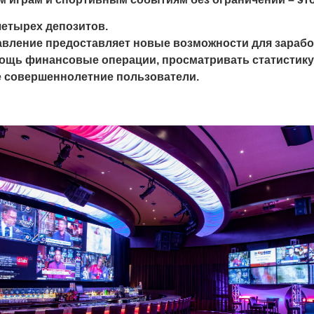
етырех депозитов.
вление предоставляет новые возможности для заработ
мощь финансовые операции, просматривать статистику
 совершеннолетние пользователи.