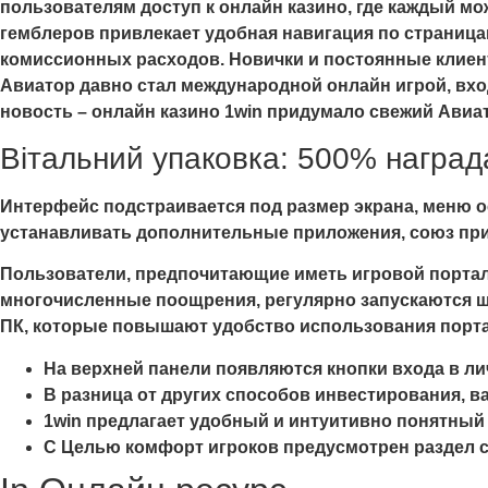
пользователям доступ к онлайн казино, где каждый мо
гемблеров привлекает удобная навигация по страниц
комиссионных расходов. Новички и постоянные клиент
Авиатор давно стал международной онлайн игрой, вход
новость – онлайн казино 1win придумало свежий Авиато
Вітальний упаковка: 500% наград
Интерфейс подстраивается под размер экрана, меню 
устанавливать дополнительные приложения, союз при ж
Пользователи, предпочитающие иметь игровой портал н
многочисленные поощрения, регулярно запускаются 
ПК, которые повышают удобство использования порта
На верхней панели появляются кнопки входа в ли
В разница от других способов инвестирования, в
1win предлагает удобный и интуитивно понятный
С Целью комфорт игроков предусмотрен раздел с