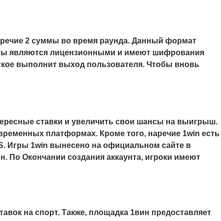
аречие 2 суммы во время раунда. Данный формат
слоты являются лицензионными и имеют шифрования
аткое выполнит выход пользователя. Чтобы вновь
тересные ставки и увеличить свои шансы на выигрыш.
временных платформах. Кроме того, наречие 1win есть
. Игры 1win вынесено на официальном сайте в
н. По Окончании создания аккаунта, игроки имеют
авок на спорт. Также, площадка 1вин предоставляет