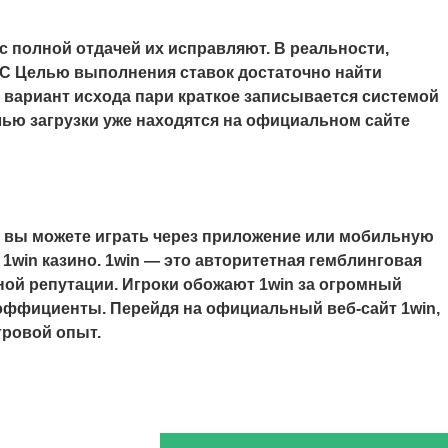
с полной отдачей их исправляют. В реальности,
 С Целью выполнения ставок достаточно найти
 вариант исхода пари краткое записывается системой
лью загрузки уже находятся на официальном сайте
юз вы можете играть через приложение или мобильную
1win казино. 1win — это авторитетная гемблинговая
й репутации. Игроки обожают 1win за огромный
эффициенты. Перейдя на официальный веб-сайт 1win,
ровой опыт.