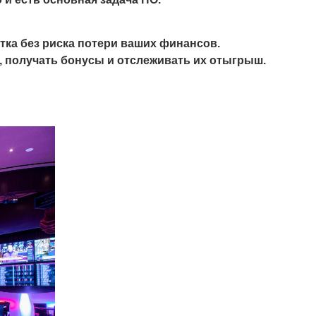
ка без риска потери ваших финансов.
, получать бонусы и отслеживать их отыгрыш.