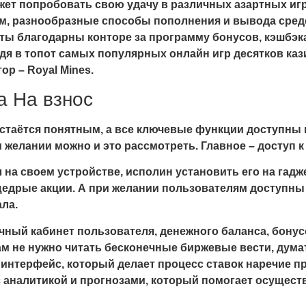
жет попробовать свою удачу в различных азартных игр
ам, разнообразные способы пополнения и вывода сред
ы благодарны конторе за программу бонусов, кэшбэка,
я в топот самых популярных онлайн игр десятков кази
р – Royal Mines.
а На взнос
остаётся понятным, а все ключевые функции доступны
елании можно и это рассмотреть. Главное – доступ к 
а своем устройстве, исполин установить его на гадже
щедрые акции. А при желании пользователям доступн
ла.
чный кабинет пользователя, денежного баланса, бонус
ам не нужно читать бесконечные биржевые вести, дума
 интерфейс, который делает процесс ставок наречие 
 аналитикой и прогнозами, который помогает осуществ