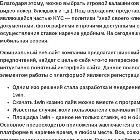
Благодаря этому, можно выбрать игровой калашников 
видео покер, блекджек и т.д.). Подтверждение предс
являющейся частью KYC — политики “знай своего кл
документами, фотографиями и прочими доступными оп
осуществления ставок наречие удобным. На сегодняш
мобильная версия.
Официальный веб-сайт компании предлагает широкий 
предпочтений, найдет с целью себя что-то интересное
интуитивно понятный интерфейс сайта. Данное позво
элементом работы с платформой является регистраци
Одним изо решений стала разработка и внедрение
1win.
Скачать 1win казино лайв можно вместе с прогр
Известны случаи, коли пользователи скачивали 
Площадка 1win – данное не только ставки, но и о
Основное превосходство приложения заключается в ег
платформе в наречие время, в любом месте. Все, союз
минимальное подсоединение к сети. Доступ к любимым