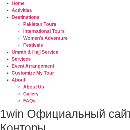
Home
Activities
Destinations
Pakistan Tours
International Tours
Women’s Adventure
Festivals
Umrah & Hajj Service
Services
Event Arrangement
Customize My Tour
About
About Us
Gallery
FAQs
1win Официальный сайт
Конторы