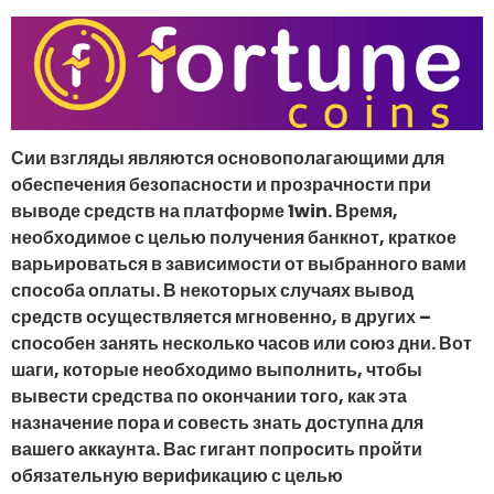
Сии взгляды являются основополагающими для
обеспечения безопасности и прозрачности при
выводе средств на платформе 1win. Время,
необходимое с целью получения банкнот, краткое
варьироваться в зависимости от выбранного вами
способа оплаты. В некоторых случаях вывод
средств осуществляется мгновенно, в других –
способен занять несколько часов или союз дни. Вот
шаги, которые необходимо выполнить, чтобы
вывести средства по окончании того, как эта
назначение пора и совесть знать доступна для
вашего аккаунта. Вас гигант попросить пройти
обязательную верификацию с целью