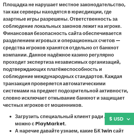
Площадка не нарушает местное законодательство,
так как серверы находятся в юрисдикции, где
азартные игры разрешены. Ответственность за
соблюдение локальных законов лежит на игроке.
Финансовая безопасность сайта обеспечивается
разделением игровых и операционных счетов —
средства игроков хранятся отдельно от банкнот
компании. Данное надёжное казино регулярно
проходит экспертиза независимых организаций,
подтверждающих платёжеспособность и
соблюдение международных стандартов. Каждая
транзакция проверяется автоматическими
системами на предмет подозрительной активности,
словно исключает отмывание банкнот и защищает
честных игроков от мошенников.
Загрузить специальный клиент ради Андроид
$ USD
можно с PlayMarket.
А наречие давайте узнаем, какие БК 1win сайт