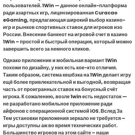
пользователей. 1Win — данное онлайн-платформа
ради азартных игр, лицензированная Curacao
eGaming, предлагающая широкий выбор казино-
игр и рынков спортивных ставок для игроков изо
России. Внесение банкнот на игровой счет в казино
1Win – простой и быстрый операция, который можно
завершить всего за немного кликов.
Однако приложение и мобильная вариант 1Win
похожи по дизайну, у них есть кое-кто отличия.
Таким образом, система кешбэка на 1Win делает игру
ещё более привлекательной и выгодной, возвращая
часть от проигранных ставок на бонусный счёт
игрока. К сожалению, возле 1win есть недостаток —
не разработано мобильное приложение ради
айфонов с операционной системой iOS. Вслед За
Тем установки приложения зеркало не требуется –
игры доступны аж во время технических работ.
Большинство игроков на этом сайте – наши