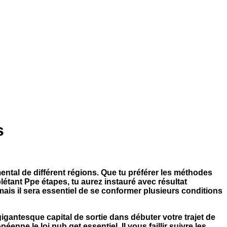
s
ntal de différent régions. Que tu préférer les méthodes
étant Ppe étapes, tu aurez instauré avec résultat
mais il sera essentiel de se conformer plusieurs conditions
gantesque capital de sortie dans débuter votre trajet de
enne le loi pub get essentiel. Il vous faillir suivre les