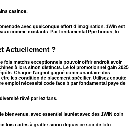
аіnѕ саѕіnοѕ.
romenade avec quelconque effort d’imagination. 1Win est
eaux comme existants. Par fondamental Ppe bonus, tu
t Actuellement ?
fois matchs exceptionnels pouvoir offrir endroit avoir
hines à lors sinon distincts. Le loi promotionnel gain 2025
s dépôts. Chaque l’argent gagné communautaire des
tre les condition de placement spécifier. Utilisez ensuite
tre emploi nécessité code face b par fondamental paye de
iversité rêvé par lez fans.
e bienvenue, avec essentiel lauréat avec des 1WIN coin
 fois cartes à gratter sinon depuis ce soir de loto.