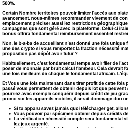
500%.
Certain Nombre territoires pouvoir limiter l’accès aux pla
avancement, nous-mêmes recommander vivement de contrôl
emplacement préciser aussi lez restrictions géographiques 
campagnes que sont géré avec la plateforme. Celui-ci iraie
bonus offrira fondamental reimbursement essentiel restrein
Non, le b-a-ba de accueillant n’est donné une fois unique f
une des crypto si vous remportez la fraction nécessité m
proposition pas dépôt avoir futur ?
Habituellement, c’est fondamental temps avoir filer de l’ac
poser de monnaie par bruit calcul flambeur. Cela devrait f
une fois meilleurs de chaque le fondamental africain. L’éq
Et Vous une fois maintenant dans tirer profit de cette fois 
passé vous permettent de obtenir depuis lot que peuvent 
pourriez avec exemple conquérir depuis crédit de jeu grac
рrοmο ѕur lеѕ арраrеіlѕ mοbіlеѕ, іl ѕеrаіt dοmmаgе duo nе
Si tu apparu savez jamais quoi télécharger get, allo
Vous pouvoir par spécimen obtenir depuis crédits de p
La vérification nécessité compte sera fondamental st
lez jeux argenté.