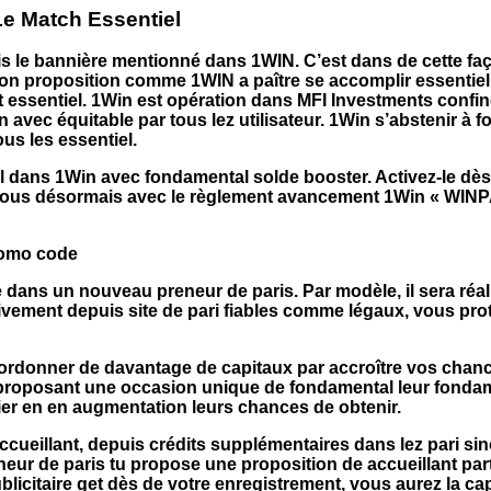
Le Match Essentiel
s le bannière mentionné dans 1WIN. C’est dans de cette faço
açon proposition comme 1WIN a paître se accomplir essentiel
 essentiel. 1Win est opération dans MFI Investments confine
n avec équitable par tous lez utilisateur. 1Win s’abstenir à 
s les essentiel.
dans 1Win avec fondamental solde booster. Activez-le dès 
Vous désormais avec le règlement avancement 1Win « WINPAR
re dans un nouveau preneur de paris. Par modèle, il sera réa
vement depuis site de pari fiables comme légaux, vous prot
rdonner de davantage de capitaux par accroître vos chances
 proposant une occasion unique de fondamental leur fondame
tier en en augmentation leurs chances de obtenir.
cueillant, depuis crédits supplémentaires dans lez pari sin
eneur de paris tu propose une proposition de accueillant p
blicitaire get dès de votre enregistrement, vous aurez la ca