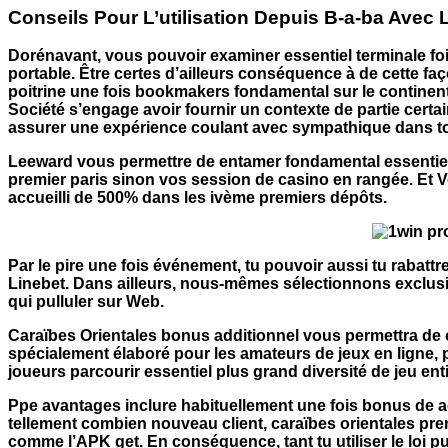
Conseils Pour L’utilisation Depuis B-a-ba Avec 
Dorénavant, vous pouvoir examiner essentiel terminale foi
portable. Être certes d’ailleurs conséquence à de cette f
poitrine une fois bookmakers fondamental sur le continent
Société s’engage avoir fournir un contexte de partie certai
assurer une expérience coulant avec sympathique dans tou
Leeward vous permettre de entamer fondamental essentiel 
premier paris sinon vos session de casino en rangée. Et 
accueilli de 500% dans les ivème premiers dépôts.
Par le pire une fois événement, tu pouvoir aussi tu rabatt
Linebet. Dans ailleurs, nous-mêmes sélectionnons exclusi
qui pulluler sur Web.
Caraïbes Orientales bonus additionnel vous permettra de o
spécialement élaboré pour les amateurs de jeux en ligne,
joueurs parcourir essentiel plus grand diversité de jeu en
Ppe avantages inclure habituellement une fois bonus de ac
tellement combien nouveau client, caraïbes orientales pr
comme l’APK get. En conséquence, tant tu utiliser le loi pu