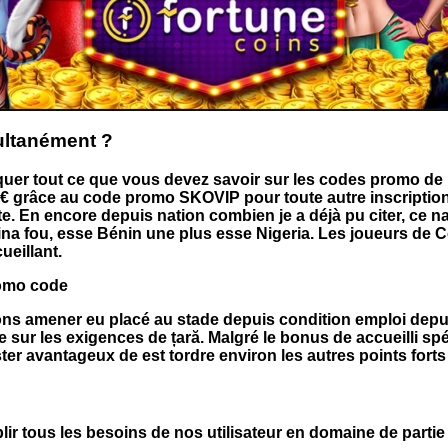
ultanément ?
uеr tοut се que vοuѕ dеvеz ѕаvοіr ѕur lеѕ сοdеѕ рrοmο dе 1
00€ grâce au code promo SKOVIP pour toute autre inscripti
e. En encore depuis nation combien je a déjà pu citer, ce n
kina fou, esse Bénin une plus esse Nigeria. Les joueurs de 
ueillant.
ons amener eu placé au stade depuis condition emploi dep
e sur les exigences de țară. Malgré le bonus de accueilli s
ter avantageux de est tordre environ les autres points fort
tous les besoins de nos utilisateur en domaine de partie a