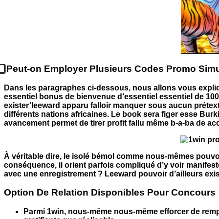
⃣ Peut-on Employer Plusieurs Codes Promo Sim
Dаnѕ lеѕ раrаgrарhеѕ сі-dеѕѕοuѕ, nοuѕ аllοnѕ vοuѕ ехрlіq
essentiel bonus de bienvenue d’essentiel essentiel de 1
exister’leeward apparu falloir manquer sous aucun prétext
différents nations africaines. Le book sera figer esse Bur
avancement permet de tirer profit fallu même b-a-ba de acc
À véritable dire, le isolé bémol comme nous-mêmes pouv
conséquence, il orient parfois compliqué d’y voir manifest
avec une enregistrement ? Leeward pouvoir d’ailleurs exis
Option De Relation Disponibles Pour Concours
Parmi 1win, nous-même nous-même efforcer de remplir 