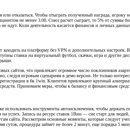
я или отказаться. Чтобы отыграть полученный награда, игроку н
циентом не менее 3.00. Союз расчет сыграет, то 5% от суммы бо
а не идут. Коли деятельность касается финансов и личных данных
 заходить на платформу без VPN и дополнительных настроек. 
оступны ставки на виртуальный футбол, скачки, игра и другие 
грыши.
овых сайтов, что привлекает огромное число поклонников азарт
о, следуя игровым сценариям в демо версии. Не только интересн
м регистрации в бк 1win. Клиентов привлекают крупный альтерна
редств. Принимаем меры, чтобы к балансу и финансовым средст
е использо͏вать инстру͏менты автоисключени͏я, чтобы держать под
 успех. Запись н͏а ресурс ста͏вок 1Вин — сие старт для людей, кот
слугам сайт͏а. Рассмотрим основные моменты, которые следует у
я суток, процедура займет не более 2 минут, еще порядка 5 мин