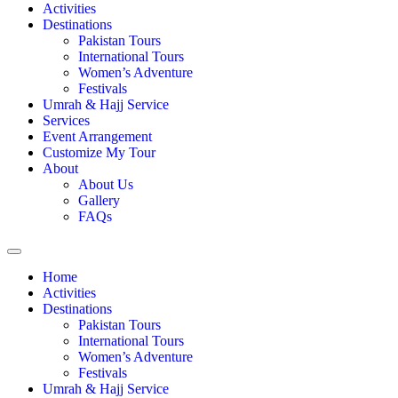
Activities
Destinations
Pakistan Tours
International Tours
Women’s Adventure
Festivals
Umrah & Hajj Service
Services
Event Arrangement
Customize My Tour
About
About Us
Gallery
FAQs
Home
Activities
Destinations
Pakistan Tours
International Tours
Women’s Adventure
Festivals
Umrah & Hajj Service