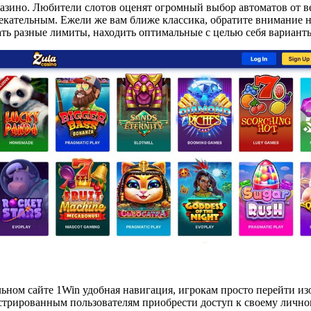
 казино. Любители слотов оценят огромный выбор автоматов от 
екательным. Ежели же вам ближе классика, обратите внимание на
ать разные лимиты, находить оптимальные с целью себя вариант
ом сайте 1Win удобная навигация, игрокам просто перейти изо 
трированным пользователям приобрести доступ к своему личном