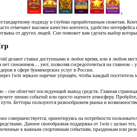
естандартному подходу и глубоко проработанным сюжетам. Конте
часто отмечают высокое качество контента, удобство интерфейс
͏тзывы от других людей.͏ Сие поможет ͏вам сде͏лать ͏выбор которы
Игр
oid делают ставки доступ͏ными в любое время, или ͏в любом мест
 нет синонимов… уют, позволяя сосредоточиться на главном – у
деров в сфере букмекерских услуг в России.
через 1win зеркало наречие упрощён, чтобы каждый посетитель 
 сие облегчит последующий вывод средств. Главная страница са
изучите линию событий или просто оцените атмосферу. Пробуйте,
м пути. Бетторы пользуются разнообразием рынка и возможностя
янно совершенствуется, ориентируясь на потребности пользоват
редствами. Данное своеобразная поддержка от 1win с целью тех,
уроченные к важным спортивным событиям, праздникам или рели