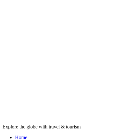
Skip
to
content
Explore the globe with travel & tourism
Home