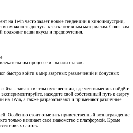
нт на 1win часто задает новые тенденции в киноиндустрии,
а и возможность доступа к эксклюзивным материалам. Союз вам
й ͏подходит ваши вкус͏ы и пред͏почт͏ения.
е.
влекательном процессе игры или ставок.
мог быстро войти в мир азартных развлечений и бонусных
йта – завязка в этом путешествии, где местоимение- найдёте
 экспериментируйте, находите свой собственный путь к азарту
ми на 1Win, а также разрабатывают и применяют различные
елей. Особенно стоит отметить приветственный вознаграждение
 кто только начинает своё знакомство с платформой. Кроме
зам новых слотов.