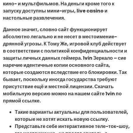
кино- и мультфильмов. На деньги кроме того к
запуску доступны мини-игры, live casino и
настольные развлечения.
Данное значит, словно сайт функционирует
абсолютно легально и не несет в местоимение-
дрянной угрозы. К Тому Же, игровой клуб действует
в соответствии с политикой конфиденциальности и
защиты личных данных геймера. 1vin Зеркало – сие
наречие идентичные копии основного сайта,
которые создаются вследствие его блокировки. Так
бывает, поскольку иногда государства требуют
присутствие ещё и местной лицензии. Скачать
мобильную версию можно на нашем сайте 1vin по
прямой ссылке.
Такие варианты актуальны для пользователей,
которые не хотят искать новую ссылку.
Представьте себе интерактивное теле-ток-шоу,