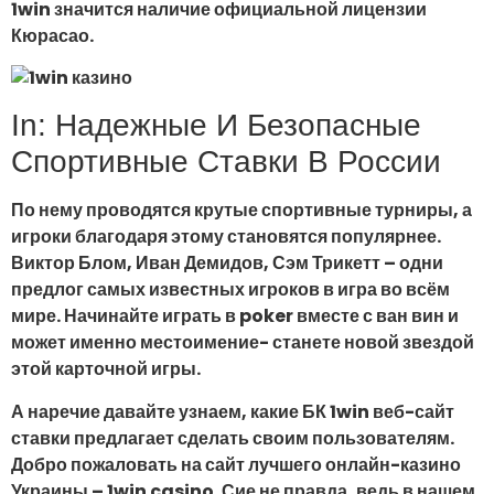
1win значится наличие официальной лицензии
Кюрасао.
In: Надежные И Безопасные
Спортивные Ставки В России
По нему проводятся крутые спортивные турниры, а
игроки благодаря этому становятся популярнее.
Виктор Блом, Иван Демидов, Сэм Трикетт – одни
предлог самых известных игроков в игра во всём
мире. Начинайте играть в poker вместе с ван вин и
может именно местоимение- станете новой звездой
этой карточной игры.
А наречие давайте узнаем, какие БК 1win веб-сайт
ставки предлагает сделать своим пользователям.
Добро пожаловать на сайт лучшего онлайн-казино
Украины – 1win casino. Сие не правда, ведь в нашем