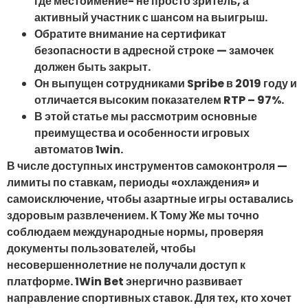
где местоимение- не просто зритель, а
активный участник с шансом на выигрыш.
Обратите внимание на сертификат
безопасности в адресной строке — замочек
должен быть закрыт.
Он выпущен сотрудниками Spribe в 2019 году и
отличается высоким показателем RTP – 97%.
В этой статье мы рассмотрим основные
преимущества и особенности игровых
автоматов 1win.
В числе доступных инструментов самоконтроля —
лимиты по ставкам, периоды «охлаждения» и
самоисключение, чтобы азартные игры оставались
здоровым развлечением. К Тому Же мы точно
соблюдаем международные нормы, проверяя
документы пользователей, чтобы
несовершеннолетние не получали доступ к
платформе. 1Win Bet энергично развивает
направление спортивных ставок. Для тех, кто хочет