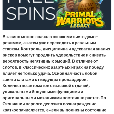
В казино можно сначала ознакомиться с демо-
режимом, а затем уже переходить к реальным
ставкам. Контроль, дисциплина и адекватная анализ
рисков помогут продлить удовольствие и снизить
вероятность негативных эмоций. В отличие от
слотов, в классических азартных играх на победу
влияет не только удача. Основная часть лобби
занята слотами от ведущих провайдеров.
Количество автоматов с высокой отдачей,
уникальными бонусными функциями и
оригинальными механиками постоянно растет. По
Окончании первого депозита вознаграждение
краткое зачисляется, ежели выполнены состояние