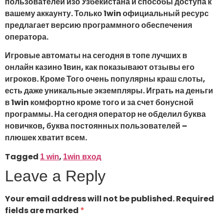
пользователей изо Узбекистана и способы доступа к
вашему аккаунту. Только 1win официальный ресурс
предлагает версию программного обеспечения
оператора.
Игровые автоматы на сегодня в топе лучших в
онлайн казино 1вин, как показывают отзывы его
игроков. Кроме Того очень популярны краш слоты,
есть даже уникальные экземпляры. Играть на деньги
в 1win комфортно кроме того и за счет бонусной
программы. На сегодня оператор не обделил буква
новичков, буква постоянных пользователей –
плюшек хватит всем.
Tagged
,
1 win
1win вход
Leave a Reply
Your email address will not be published.
Required
fields are marked
*