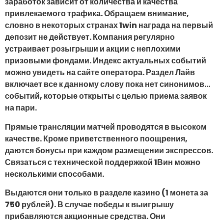
заработок зависит от количества и качества
привлекаемого трафика. Обращаем внимание,
словно в некоторых странах 1win награда на первый
депозит не действует. Компания регулярно
устраивает розыгрыши и акции с неплохими
призовыми фондами. Индекс актуальных событий
можно увидеть на сайте оператора. Раздел Лайв
включает все к данному слову пока нет синонимов…
событий, которые открыты с целью приема заявок
на пари.
Прямые трансляции матчей проводятся в высоком
качестве. Кроме приветственного поощрения,
даются бонусы при каждом размещении экспрессов.
Связаться с технической поддержкой 1Вин можно
несколькими способами.
Выдаются они только в разделе казино (1 монета за
750 рублей). В случае победы к выигрышу
прибавляются акционные средства. Они