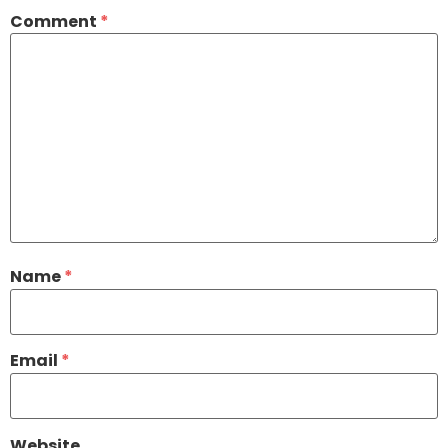
Comment
*
Name
*
Email
*
Website