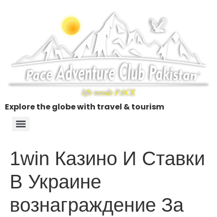
Explore the globe with travel & tourism
1win Казино И Ставки
В Украине
вознаграждение За