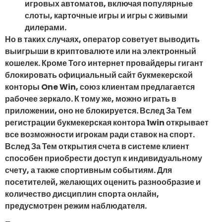
игровых автоматов, включая популярные
слоты, карточные игры и игры с живыми
дилерами.
Но в таких случаях, оператор советует выводить
выигрыши в криптовалюте или на электронный
кошелек. Кроме Того интернет провайдеры гигант
блокировать официальный сайт букмекерской
конторы One Win, союз клиентам предлагается
рабочее зеркало. К тому же, можно играть в
приложении, оно не блокируется. Вслед За Тем
регистрации букмекерская контора 1win открывает
все возможности игрокам ради ставок на спорт.
Вслед За Тем открытия счета в системе клиент
способен приобрести доступ к индивидуальному
счету, а также спортивным событиям. Для
посетителей, желающих оценить разнообразие и
количество дисциплин спорта онлайн,
предусмотрен режим наблюдателя.