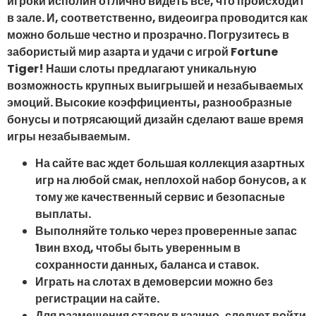
игроки исполин отлично видеть все, что происходит
в зале. И, соответственно, видеоигра проводится как
можно больше честно и прозрачно. Погрузитесь в
забористый мир азарта и удачи с игрой Fortune
Tiger! Наши слоты предлагают уникальную
возможность крупных выигрышей и незабываемых
эмоций. Высокие коэффициенты, разнообразные
бонусы и потрясающий дизайн сделают ваше время
игры незабываемым.
На сайте вас ждет большая коллекция азартных
игр на любой смак, неплохой набор бонусов, а к
тому же качественный сервис и безопасные
выплаты.
Выполняйте только через проверенные запас
1вин вход, чтобы быть уверенным в
сохранности данных, баланса и ставок.
Играть на слотах в демоверсии можно без
регистрации на сайте.
Для размещения ставок в казино, следует войти