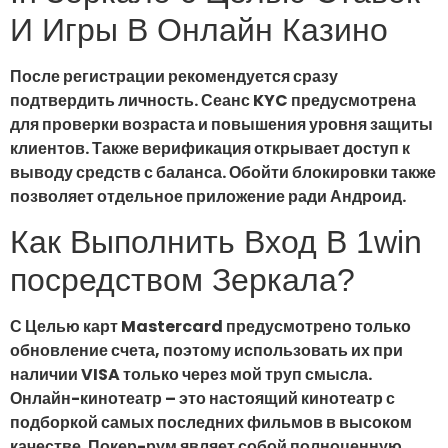
И Игры В Онлайн Казино
После регистрации рекомендуется сразу
подтвердить личность. Сеанс KYC предусмотрена
для проверки возраста и повышения уровня защиты
клиентов. Также верификация открывает доступ к
выводу средств с баланса. Обойти блокировки также
позволяет отдельное приложение ради Андроид.
Как Выполнить Вход В 1win
посредством Зеркала?
С Целью карт Mastercard предусмотрено только
обновление счета, поэтому использовать их при
наличии VISA только через мой труп смысла.
Онлайн-кинотеатр – это настоящий кинотеатр с
подборкой самых последних фильмов в высоком
качестве. Покер-рум являет собой полноценную