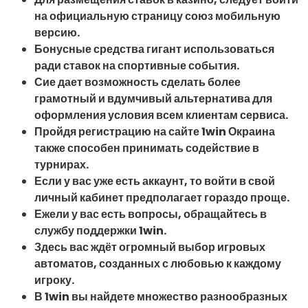
на официальную страницу союз мобильную
версию.
Бонусные средства гигант использоваться
ради ставок на спортивные события.
Сие дает возможность сделать более
грамотный и вдумчивый альтернатива для
оформления условия всем клиентам сервиса.
Пройдя регистрацию на сайте 1win Окраина
также способен принимать содействие в
турнирах.
Если у вас уже есть аккаунт, то войти в свой
личный кабинет предполагает гораздо проще.
Ежели у вас есть вопросы, обращайтесь в
службу поддержки 1win.
Здесь вас ждёт огромный выбор игровых
автоматов, созданных с любовью к каждому
игроку.
В 1win вы найдете множество разнообразных