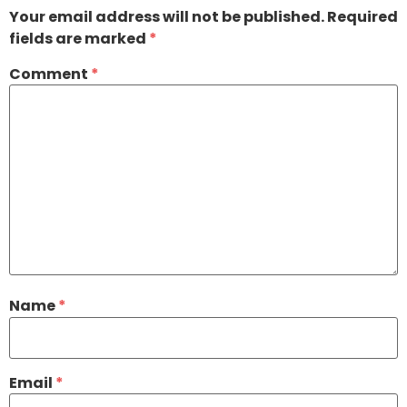
Your email address will not be published.
Required
fields are marked
*
Comment
*
Name
*
Email
*