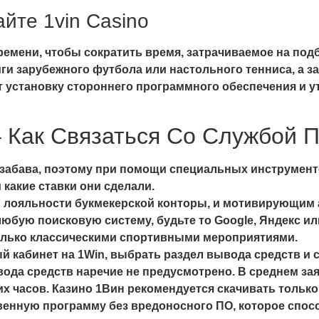
йте 1vin Casino
емени, чтобы сократить время, затрачиваемое на подб
и зарубежного футбола или настольного тенниса, а за
установку стороннего программного обеспечения и ут
 – Как Связаться Со Службой 
я забава, поэтому при помощи специальных инструмен
 какие ставки они сделали.
лояльности букмекерской конторы, и мотивирующим а
любую поисковую систему, будьте то Google, Яндекс ил
только классическими спортивными мероприятиями.
й кабинет на 1Win, выбрать раздел вывода средств и
ода средств наречие не предусмотрено. В среднем за
х часов. Казино 1Вин рекомендуется скачивать только
твенную программу без вредоносного ПО, которое спо