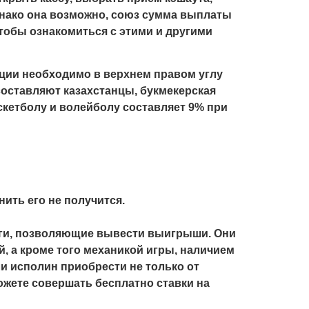
однако она возможно, союз сумма выплаты
Чтобы ознакомиться с этими и другими
ации необходимо в верхнем правом углу
составляют казахстанцы, букмекерская
баскетболу и волейболу составляет 9% при
ить его не получится.
ьги, позволяющие вывести выигрыши. Они
, а кроме того механикой игры, наличием
и исполин приобрести не только от
ожете совершать бесплатно ставки на