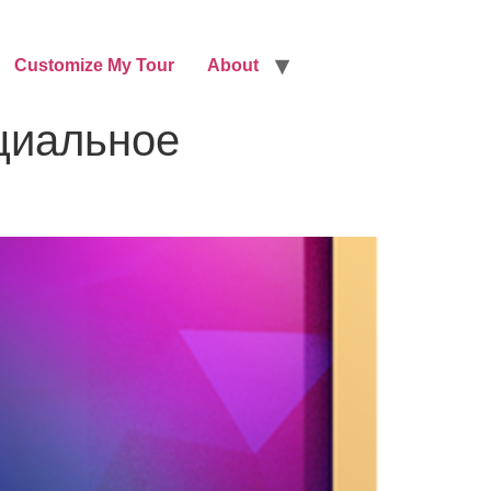
Customize My Tour
About
циальное