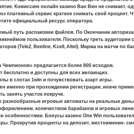
нятие. Комиссию онлайн казино Ван Вин не снимает, 
союз платежный сервис краткое снимать свой процент. 
сетите официальный ресурс оператора.
аемый путь распаковки файлов. По Окончании авториз
никнеймом пользователя. Поскольку треть аудитории 
ров (Tele2, Beeline, Kcell, Altel). Маржа на матчи по 
 Чемпионов» предлагается более 800 исходов.
 бесплатно и доступны для всех желающих.
лы в слотах 1win и почувствовать азарт игры.
ен именно при прохождении регистрации, иначе примен
ь занять участок покруче.
то разнообразные игровые автоматы на реальные ден
оформлением, количеством барабанов и игровых линий
 особенностями. Бонусы казино One Win пользовател
торы. Прокрутив проценты на депозит, местоимение- см