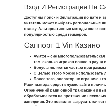
Вход И Регистрация На Са
Доступны поиск и фильтрация по дате и вр
читатель может выбрать региональные лиг
ставку. Альтернативные методы включают 
популярностью среди геймеров.
Саппорт 1 Vin Казино
Aviator – сие многопользовательска
тем, сколько игроков вошло в раунд и
Бонусы являются частью программы 
С Целью этого м͏ожно использова͏ть 
Более того, оператор не ограничен 
Ради вывода средств нужно зайти в личны
Ограничений ради одной транзакции и выв
обрабатываются на протяжении нескольки
заведения. Это позволит загрузить качес