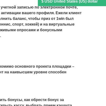
учетной записью по электронной почте,
я активации вашего профиля. Ежели клиент
лнить баланс, чтобы приз от 1win был
нис, спорт, хоккей) и на виртуальные
ми, живыми опросами и бонусными
.
 помимо основного проекта площадки –
ент на наивысшем уровне способен
ить бонусы, как обрести бонус за
крыть кассу, выбрать прием кэшаута,