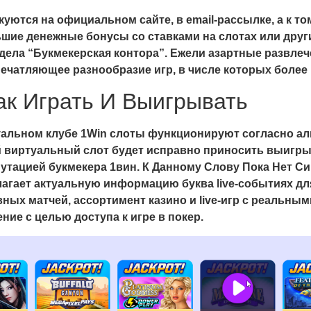
ются на официальном сайте, в email-рассылке, а к то
шие денежные бонусы со ставками на слотах или други
дела “Букмекерская контора”. Ежели азартные развлеч
ечатляющее разнообразие игр, в числе которых более 
Как Играть И Выигрывать
туальном клубе 1Win слоты функционируют согласно ал
ый виртуальный слот будет исправно приносить выигры
утацией букмекера 1вин. К Данному Слову Пока Нет 
гает актуальную информацию буква live-событиях для
х матчей, ассортимент казино и live-игр с реальными
ие с целью доступа к игре в покер.