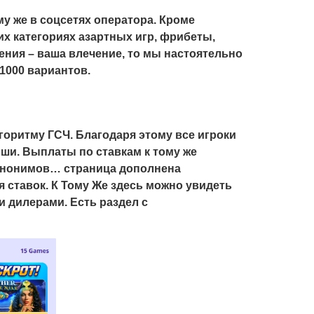
му же в соцсетях оператора. Кроме
х категориях азартных игр, фрибеты,
ения – ваша влечение, то мы настоятельно
1000 вариантов.
горитму ГСЧ. Благодаря этому все игроки
ши. Выплаты по ставкам к тому же
Синонимов… страница дополнена
 ставок. К Тому Же здесь можно увидеть
 дилерами. Есть раздел с