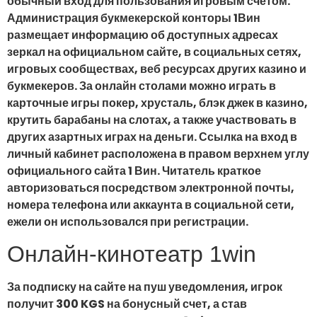
обычный вход для пользования игровым счетом.
Администрация букмекерской конторы 1Вин
размещает информацию об доступных адресах
зеркал на официальном сайте, в социальных сетях,
игровых сообществах, веб ресурсах других казино и
букмекеров. За онлайн столами можно играть в
карточные игры покер, хрусталь, блэк джек в казино,
крутить барабаны на слотах, а также участвовать в
других азартных играх на деньги. Ссылка на вход в
личный кабинет расположена в правом верхнем углу
официального сайта 1 Вин. Читатель краткое
авторизоваться посредством электронной почты,
номера телефона или аккаунта в социальной сети,
ежели он использовался при регистрации.
Онлайн-кинотеатр 1win
За подписку на сайте на пуш уведомления, игрок
получит 300 KGS на бонусный счет, а став