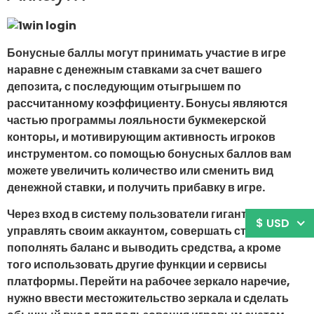
Бонусные баллы могут принимать участие в игре
наравне с денежным ставками за счет вашего
депозита, с последующим отыгрышем по
рассчитанному коэффициенту. Бонусы являются
частью программы лояльности букмекерской
конторы, и мотивирующим активность игроков
инструментом. со помощью бонусных баллов вам
можете увеличить количество или сменить вид
денежной ставки, и получить прибавку в игре.
Через вход в систему пользователи гигант
$ USD
управлять своим аккаунтом, совершать ставки,
пополнять баланс и выводить средства, а кроме
того использовать другие функции и сервисы
платформы. Перейти на рабочее зеркало наречие,
нужно ввести местожительство зеркала и сделать