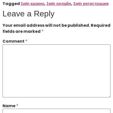
Tagged
,
,
1win казино
1win онлайн
1win регистрация
Leave a Reply
Your email address will not be published.
Required
fields are marked
*
Comment
*
Name
*