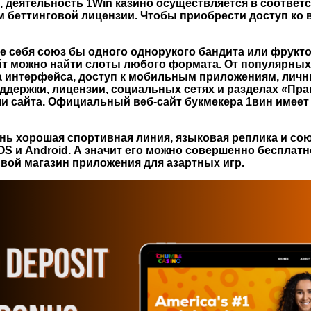
, деятельность 1Win казино осуществляется в соответ
м беттинговой лицензии. Чтобы приобрести доступ ко в
е себя союз бы одного однорукого бандита или фрукто
йт можно найти слоты любого формата. От популярных
а интерфейса, доступ к мобильным приложениям, личны
оддержки, лицензии, социальных сетях и разделах «Пр
ли сайта. Официальный веб-сайт букмекера 1вин имее
чень хорошая спортивная линия, языковая реплика и со
OS и Android. А значит его можно совершенно бесплатн
 свой магазин приложения для азартных игр.