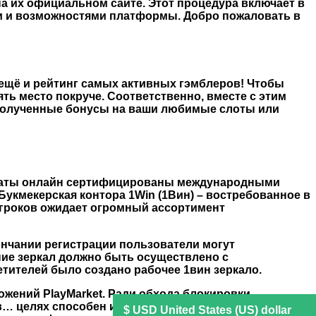
а их официальном сайте. Этот процедура включает в
ми и возможностями платформы. Добро пожаловать в
ь ещё и рейтинг самых активных гэмблеров! Чтобы
ять место покруче. Соответственно, вместе с этим
 полученные бонусы на ваши любимые слоты или
томаты онлайн сертифицированы международными
Букмекерская контора 1Win (1Вин) – востребованное в
 игроков ожидает огромный ассортимент
ончании регистрации пользователи могут
ние зеркал должно быть осуществлено с
тителей было создано рабочее 1вин зеркало.
жений PlayMarket. Ради обхода блокировки
мов… целях способен использоваться мобильное