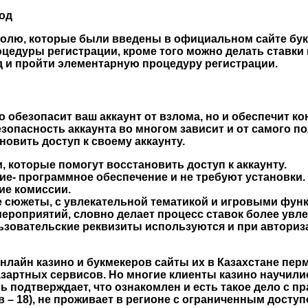
ролю, которые были введены в официальном сайте букм
цедуры регистрации, кроме того можно делать ставки н
д и пройти элементарную процедуру регистрации.
 обезопасит ваш аккаунт от взлома, но и обеспечит 
зопасность аккаунта во многом зависит и от самого п
овить доступ к своему аккаунту.
 которые помогут восстановить доступ к аккаунту.
е- программное обеспечение и не требуют установки.
ие комиссии.
 сюжеты, с увлекательной тематикой и игровыми фун
 мероприятий, словно делает процесс ставок более ув
зовательские реквизиты используются и при авториза
лайн казино и букмекеров сайты их в Казахстане пер
артных сервисов. Но многие клиенты казино научилис
 подтверждает, что ознакомлен и есть такое дело с п
ов – 18), не проживает в регионе с ограниченным дост