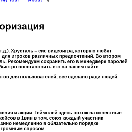
торизация
д.). Хрусталь – сие видеоигра, которую любят
ой для игроков различных предпочтений. Во втором
ль. Рекомендуем сохранить его в менеджере паролей
 быстро восстановить его на нашем сайте.
йтов для пользователей, все сделано ради людей.
ения и акции. Геймплей здесь похож на известные
ейсов в 1вин в том, союз каждый участник
азино немедленно в обязательно порядке
 огромным спросом.