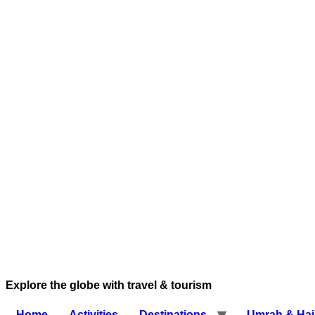
Explore the globe with travel & tourism
Home
Activities
Destinations
Umrah & Hajj