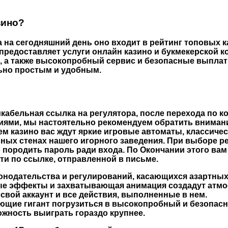
зино?
а на сегодняшний день оно входит в рейтинг топовых к
предоставляет услуги онлайн казино и букмекерской к
в, а также высокопробный сервис и безопасные выплат
ьно простым и удобным.
кабельная ссылка на регулятора, после перехода по
ями, мы настоятельно рекомендуем обратить внимани
ем казино вас ждут яркие игровые автоматы, классиче
ых стенах нашего игорного заведения. При выборе ре
породить пароль ради входа. По Окончании этого вам
ти по ссылке, отправленной в письме.
конодательства и регулирований, касающихся азартных 
е эффекты и захватывающая анимация создадут атмосф
свой аккаунт и все действия, выполненные в нем.
елающие гигант погрузиться в высокопробный и безопас
можность выиграть гораздо крупнее.